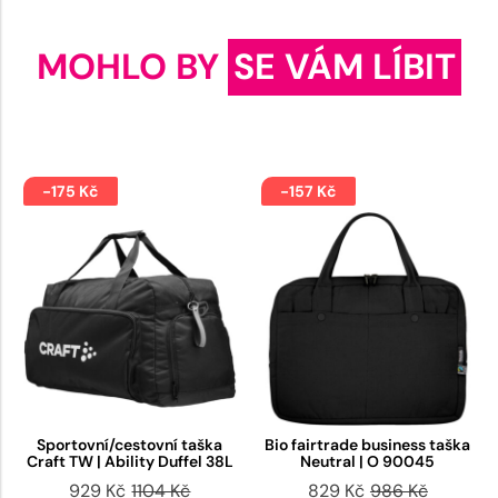
MOHLO BY
SE VÁM LÍBIT
-175 Kč
-157 Kč
Sportovní/cestovní taška
Bio fairtrade business taška
Craft TW | Ability Duffel 38L
Neutral | O 90045
929 Kč
1104 Kč
829 Kč
986 Kč