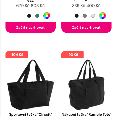
822
679 Kč
808 Kč
339 Kč
400 Kč
Začít navrhovat
Začít navrhovat
-104 Kč
-93 Kč
Sportovní taška "Circuit"
Nákupní taška "Ramble Tote"