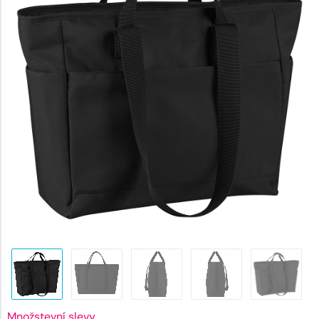
520 Kč
Množstevní slevy