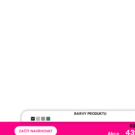
BARVY PRODUKTU
52
43
ZAČÍT NAVRHOVAT
Akce