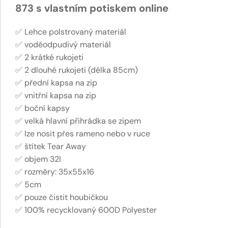
873 s vlastním potiskem online
✅ Lehce polstrovaný materiál
✅ voděodpudivý materiál
✅ 2 krátké rukojeti
✅ 2 dlouhé rukojeti (délka 85cm)
✅ přední kapsa na zip
✅ vnitřní kapsa na zip
✅ boční kapsy
✅ velká hlavní přihrádka se zipem
✅ lze nosit přes rameno nebo v ruce
✅ štítek Tear Away
✅ objem 32l
✅ rozměry: 35x55x16
✅ 5cm
✅ pouze čistit houbičkou
✅ 100% recycklovaný 600D Polyester