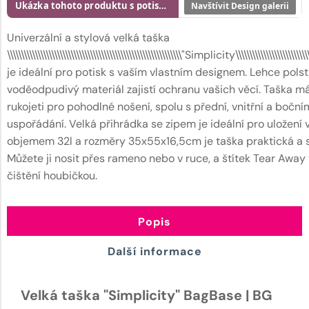
Ukázka tohoto produktu s potiskem
Navštívit Design galerii
Univerzální a stylová velká taška
\\\\\\\\\\\\\\\\\\\\\\\\\\\\\\\\\\\\\\\\\\\\\\\\\\\\\\\\\\\\\\\"Simplicity\\\\\\\\\\\\\\\\\\\\\\\\\\\\
je ideální pro potisk s vaším vlastním designem. Lehce pols
voděodpudivý materiál zajistí ochranu vašich věcí. Taška má
rukojeti pro pohodlné nošení, spolu s přední, vnitřní a bočn
uspořádání. Velká přihrádka se zipem je ideální pro uložení
objemem 32l a rozměry 35x55x16,5cm je taška praktická a s
Můžete ji nosit přes rameno nebo v ruce, a štítek Tear Aw
čištění houbičkou.
Popis
Další informace
Velká taška "Simplicity" BagBase | BG