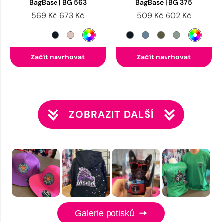
BagBase | BG 563
BagBase | BG 375
569 Kč
673 Kč
509 Kč
602 Kč
Začít navrhovat
Začít navrhovat
ZOBRAZIT DALŠÍ
Galerie potisků