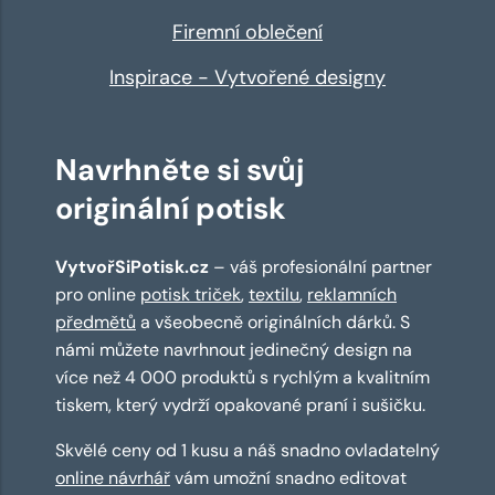
Firemní oblečení
Inspirace - Vytvořené designy
Navrhněte si svůj
originální potisk
VytvořSiPotisk.cz
– váš profesionální partner
pro online
potisk triček
,
textilu
,
reklamních
předmětů
a všeobecně originálních dárků. S
námi můžete navrhnout jedinečný design na
více než 4 000 produktů s rychlým a kvalitním
tiskem, který vydrží opakované praní i sušičku.
Skvělé ceny od 1 kusu a náš snadno ovladatelný
online návrhář
vám umožní snadno editovat