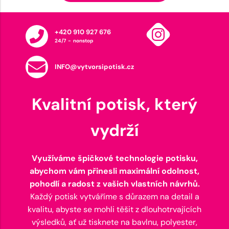
+420 910 927 676
24/7 - nonstop
INFO@vytvorsipotisk.cz
Kvalitní potisk, který
vydrží
Využíváme špičkové technologie potisku,
abychom vám přinesli maximální odolnost,
pohodlí a radost z vašich vlastních návrhů.
Každý potisk vytváříme s důrazem na detail a
kvalitu, abyste se mohli těšit z dlouhotrvajících
výsledků, ať už tisknete na bavlnu, polyester,