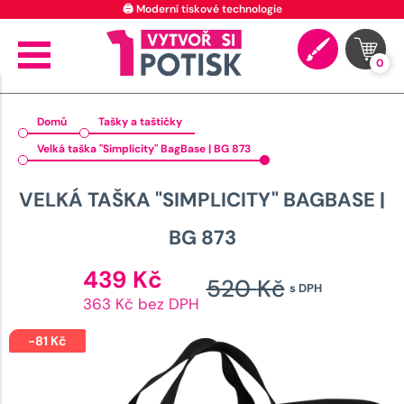
🖨️ Moderní tiskové technologie
0
Domů
Tašky a taštičky
Velká taška "Simplicity" BagBase | BG 873
VELKÁ TAŠKA "SIMPLICITY" BAGBASE |
BG 873
Aktuální
439
Kč
520
Kč
s DPH
cena
Původn
363 Kč bez DPH
je:
cena
439 Kč.
-
81
Kč
byla: