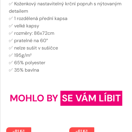
✅ Koženkový nastavitelný krční popruh s nýtovaným
detailem
✅ 1 rozdělená přední kapsa
✅ velké kapsy
✅ rozměry: 86x72cm
✅ pratelné na 60°
✅ nelze sušit v sušičce
✅ 195g/m²
✅ 65% polyester
✅ 35% bavlna
MOHLO BY
SE VÁM LÍBIT
-81 Kč
-61 Kč