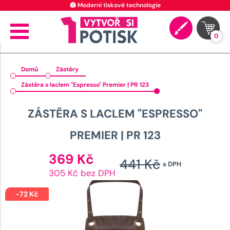
🖨️ Moderní tiskové technologie
0
Domů
Zástěry
Zástěra s laclem "Espresso" Premier | PR 123
ZÁSTĚRA S LACLEM "ESPRESSO"
PREMIER | PR 123
Aktuální
369
Kč
441
Kč
s DPH
cena
Původn
305 Kč bez DPH
je:
cena
369 Kč.
-
72
Kč
byla: