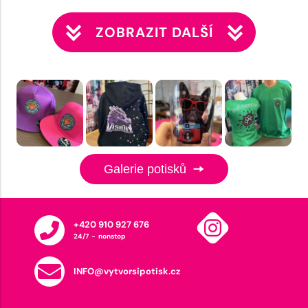
ZOBRAZIT DALŠÍ
Galerie potisků
+420 910 927 676
24/7 - nonstop
INFO@vytvorsipotisk.cz