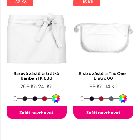
-32 Kč
-15 Kč
Barová zástěra krátká
Bistro zástěra The One |
Kariban | K 886
Bistro 60
209 Kč
241 Kč
99 Kč
114 Kč
Začít navrhovat
Začít navrhovat