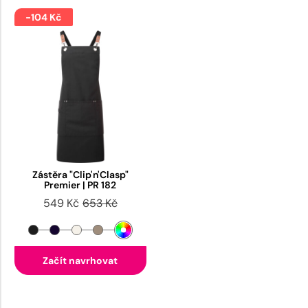
-104 Kč
Zástěra "Clip'n'Clasp"
Premier | PR 182
549 Kč
653 Kč
Začít navrhovat