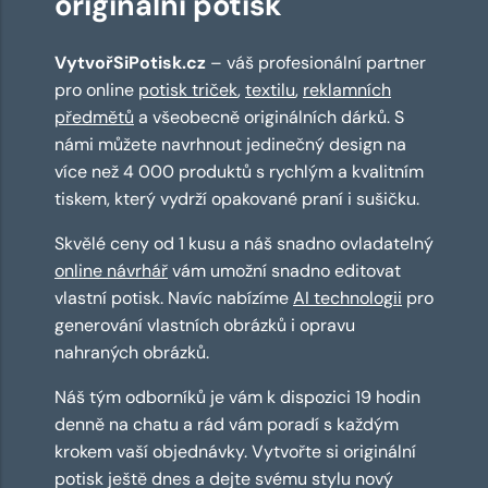
originální potisk
VytvořSiPotisk.cz
– váš profesionální partner
pro online
potisk triček
,
textilu
,
reklamních
předmětů
a všeobecně originálních dárků. S
námi můžete navrhnout jedinečný design na
více než 4 000 produktů s rychlým a kvalitním
tiskem, který vydrží opakované praní i sušičku.
Skvělé ceny od 1 kusu a náš snadno ovladatelný
online návrhář
vám umožní snadno editovat
vlastní potisk. Navíc nabízíme
AI technologii
pro
generování vlastních obrázků i opravu
nahraných obrázků.
Náš tým odborníků je vám k dispozici 19 hodin
denně na chatu a rád vám poradí s každým
krokem vaší objednávky. Vytvořte si originální
potisk ještě dnes a dejte svému stylu nový