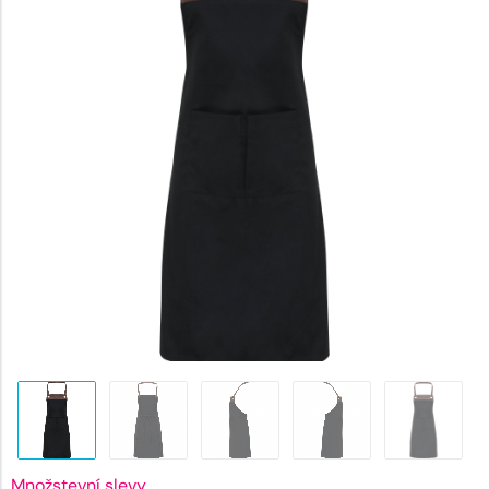
441 Kč.
Množstevní slevy