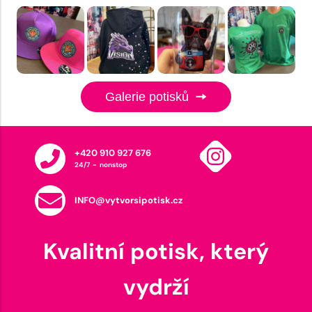
Galerie potisků
+420 910 927 676
24/7 - nonstop
INFO@vytvorsipotisk.cz
Kvalitní potisk, který
vydrží