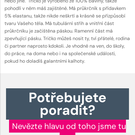
nebo jiné. Tričko je vyrobeno ze 100% bavlny, takže
pohodlí v něm máš zajištěné. Má průkrčník s přídavkem
5% elastanu, takže nikde neškrtí a krásně se přizpůsobí
tvaru Vašeho těla. Má tubulární střih a vnitřní část
průkrčníku je začištěna páskou. Ramenní část má
zpevňující pásku. Tričko můžeš nosit ty, tví přátelé, rodina
či partner naprosto kdokoli. Je vhodné na ven, do školy,
do práce, na doma nebo i na společenské události,
pokud ho doladíš galantními kalhoty.
Potřebujete
poradit?
Nevězte hlavu od toho jsme tu