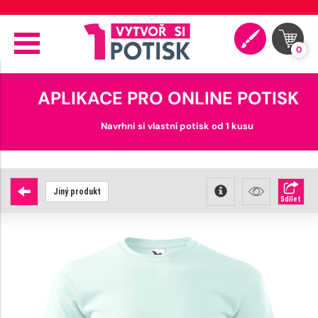
🚚 Doprava od 89 Kč
0
APLIKACE PRO ONLINE POTISK
Navrhni si vlastní potisk od 1 kusu