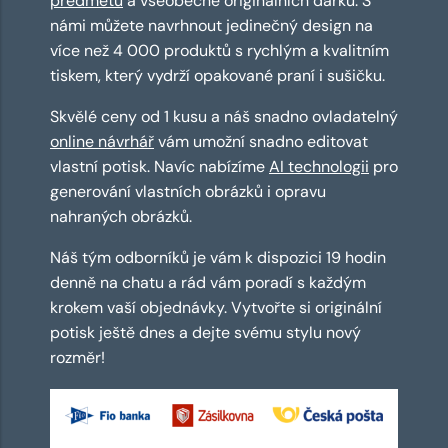
předmětů
a všeobecně originálních dárků. S
námi můžete navrhnout jedinečný design na
více než 4 000 produktů s rychlým a kvalitním
tiskem, který vydrží opakované praní i sušičku.
Skvělé ceny od 1 kusu a náš snadno ovladatelný
online návrhář
vám umožní snadno editovat
vlastní potisk. Navíc nabízíme
AI technologii
pro
generování vlastních obrázků i opravu
nahraných obrázků.
Náš tým odborníků je vám k dispozici 19 hodin
denně na chatu a rád vám poradí s každým
krokem vaší objednávky. Vytvořte si originální
potisk ještě dnes a dejte svému stylu nový
rozměr!