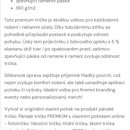
zpevňující ramenní páska
160 g/m2
Toto premium tričko je skvělou volbou pro každodenní
nošení i reklamní účely. Díky tubulárnímu střihu se
pohodlně přizpůsobí postavě a poskytuje volnost
pohybu. Úzký lem průkrčníku z žebrového úpletu s 5 %
elastanu drží tvar i po opakovaném praní, zatímco
zpevňující páska od ramene k rameni zvyšuje odolnost
trička.
Silikonová úprava zajišťuje příjemně hladký povrch, což
nejen zvyšuje komfort nošení, ale také usnadňuje aplikaci
potisku či výšivky. Ideální volba pro firemní branding,
eventy nebo personalizovaný merch!
Vytvoř si originální vlastní potisk na produkt pánské
tričko. Pánské tričko PREMIUM s vlastním potiskem online
- fototričko, Vánoční tričko, třídní trička, školní trička