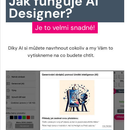
Jak funguje AI
Designer?
Je to velmi snadné!
Díky AI si můžete navrhnout cokoliv a my Vám to
vytiskneme na co budete chtít.