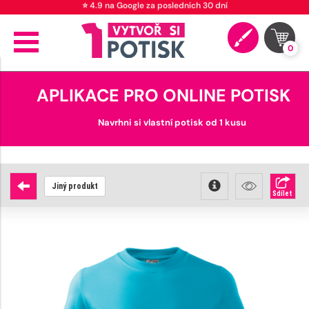
0
APLIKACE PRO ONLINE POTISK
Navrhni si vlastní potisk od 1 kusu