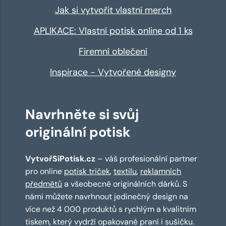
Jak si vytvořit vlastní merch
APLIKACE: Vlastní potisk online od 1 ks
Firemní oblečení
Inspirace - Vytvořené designy
Navrhněte si svůj
originální potisk
VytvořSiPotisk.cz
– váš profesionální partner
pro online
potisk triček
,
textilu
,
reklamních
předmětů
a všeobecně originálních dárků. S
námi můžete navrhnout jedinečný design na
více než 4 000 produktů s rychlým a kvalitním
tiskem, který vydrží opakované praní i sušičku.