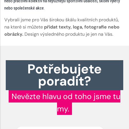
nebo pracovní kolektiv na nejrůznější sportovní události, školní výlety
nebo společenské akce.
Vybrali jsme pro Vás širokou škálu kvalitních produktů,
na které si můžete
přidat texty, loga, fotografie nebo
obrázky.
Design výsledného produktu je jen na Vás.
Potřebujete
poradit?
Nevězte hlavu od toho jsme tu
my.