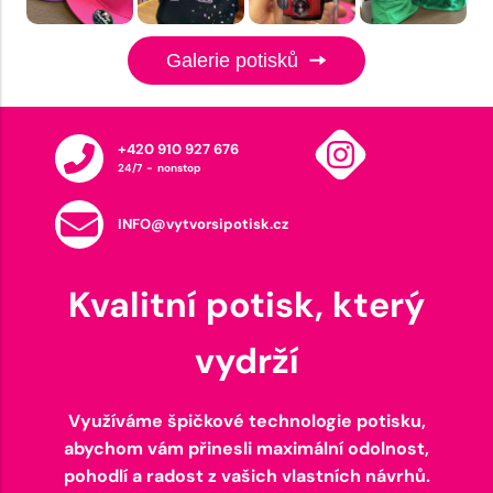
Galerie potisků
+420 910 927 676
24/7 - nonstop
INFO@vytvorsipotisk.cz
Kvalitní potisk, který
vydrží
Využíváme špičkové technologie potisku,
abychom vám přinesli maximální odolnost,
pohodlí a radost z vašich vlastních návrhů.