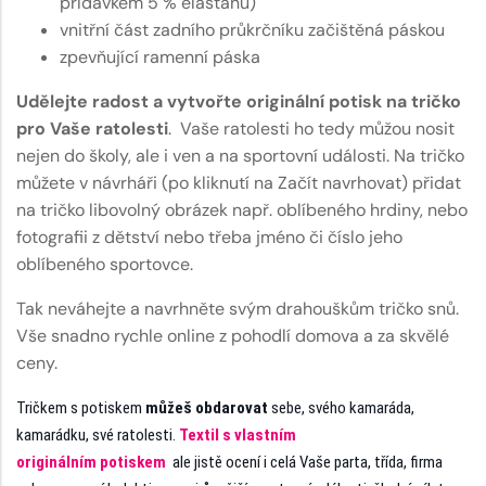
přídavkem 5 % elastanu)
vnitřní část zadního průkrčníku začištěná páskou
zpevňující ramenní páska
Udělejte radost a vytvořte originální potisk na tričko
pro Vaše ratolesti
. Vaše ratolesti ho tedy můžou nosit
nejen do školy, ale i ven a na sportovní události. Na tričko
můžete v návrháři (po kliknutí na Začít navrhovat) přidat
na tričko libovolný obrázek např. oblíbeného hrdiny, nebo
fotografii z dětství nebo třeba jméno či číslo jeho
oblíbeného sportovce.
Tak neváhejte a navrhněte svým drahouškům tričko snů.
Vše snadno rychle online z pohodlí domova a za skvělé
ceny.
Tričkem s potiskem
můžeš obdarovat
sebe, svého kamaráda,
kamarádku, své ratolesti.
Textil s vlastním
originálním potiskem
ale jistě ocení i celá Vaše parta, třída, firma