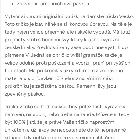
zpevnění ramenních švů páskou
Vytvoř si vlastní originální potisk na dámské tričko Véčko.
Toto tričko je bavlněné se silikonovou úpravou. Na těle je
tedy nejen velice příjemné, ale i skvěle vypadá. Má totiž
projmutý střih s bočními švy, který krásně zvýrazní
ženské křivky. Přednosti ženy zase podtrhne výstřih do
písmene V. Jedná se o tričko vyšší gramáže, takže je
velice odolné proti poškození a vydrží i praní při vyšších
teplotách. Má průkrčník s úzkým lemem z vrchového
materiálu s přídavkem 5% elastanu. Vnitřní část
průkrčníku je začištěna páskou. Ramenní švy jsou
zpevněny páskou.
Tričko Véčko se hodí na všechny příležitosti, vyražte v
něm ven, na sport, nebo třeba na rande. Můžete si tedy
být 100% jisti, že je právě Vaše tričko naprostým
unikátem a už nikdy se nedostanete do té nepříjemné
situace, kdy potkáte někoho ve stejném oblečení.