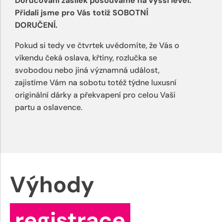
Doručování zásilek posouváme na vyšší level.
Přidali jsme pro Vás totiž SOBOTNÍ
DORUČENÍ.
Pokud si tedy ve čtvrtek uvědomíte, že Vás o
víkendu čeká oslava, křtiny, rozlučka se
svobodou nebo jiná významná událost,
zajistíme Vám na sobotu totéž týdne luxusní
originální dárky a překvapení pro celou Vaši
partu a oslavence.
Výhody
registrace