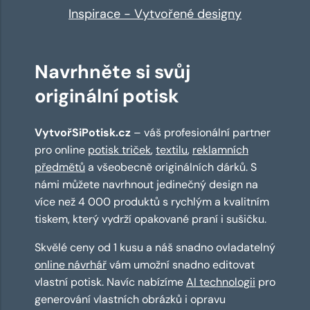
Inspirace - Vytvořené designy
Navrhněte si svůj
originální potisk
VytvořSiPotisk.cz
– váš profesionální partner
pro online
potisk triček
,
textilu
,
reklamních
předmětů
a všeobecně originálních dárků. S
námi můžete navrhnout jedinečný design na
více než 4 000 produktů s rychlým a kvalitním
tiskem, který vydrží opakované praní i sušičku.
Skvělé ceny od 1 kusu a náš snadno ovladatelný
online návrhář
vám umožní snadno editovat
vlastní potisk. Navíc nabízíme
AI technologii
pro
generování vlastních obrázků i opravu