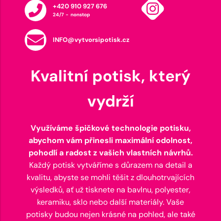
+420 910 927 676
24/7 - nonstop
INFO@vytvorsipotisk.cz
Kvalitní potisk, který
vydrží
Využíváme špičkové technologie potisku,
abychom vám přinesli maximální odolnost,
pohodlí a radost z vašich vlastních návrhů.
Každý potisk vytváříme s důrazem na detail a
kvalitu, abyste se mohli těšit z dlouhotrvajících
výsledků, ať už tisknete na bavlnu, polyester,
keramiku, sklo nebo další materiály. Vaše
potisky budou nejen krásné na pohled, ale také