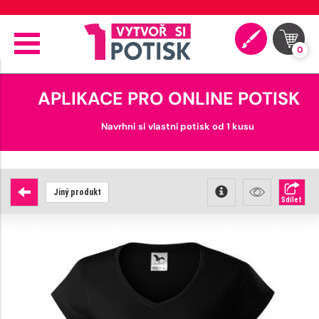
🚚 Doprava od 89 Kč
0
APLIKACE PRO ONLINE POTISK
Navrhni si vlastní potisk od 1 kusu