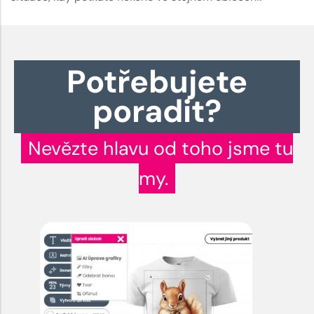
Potřebujete
poradit?
Nevězte hlavu od toho jsme tu
my.