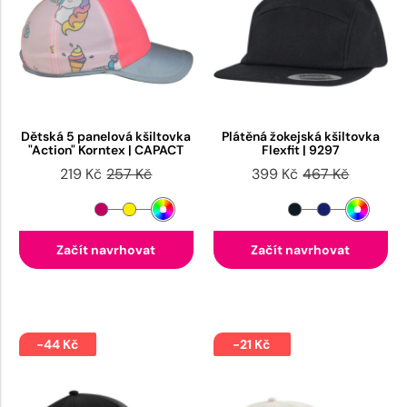
Dětská 5 panelová kšiltovka
Plátěná žokejská kšiltovka
"Action" Korntex | CAPACT
Flexfit | 9297
219 Kč
257 Kč
399 Kč
467 Kč
Začít navrhovat
Začít navrhovat
-44 Kč
-21 Kč