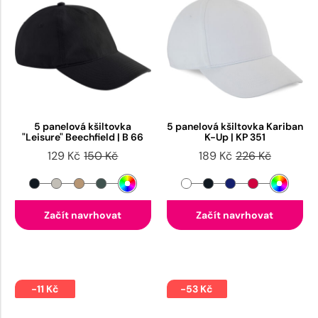
5 panelová kšiltovka
5 panelová kšiltovka Kariban
"Leisure" Beechfield | B 66
K-Up | KP 351
129 Kč
150 Kč
189 Kč
226 Kč
Začít navrhovat
Začít navrhovat
-11 Kč
-53 Kč