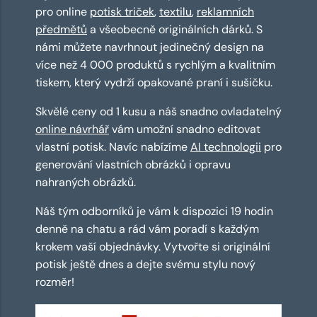
pro online
potisk triček
,
textilu
,
reklamních
předmětů
a všeobecně originálních dárků. S
námi můžete navrhnout jedinečný design na
více než 4 000 produktů s rychlým a kvalitním
tiskem, který vydrží opakované praní i sušičku.
Skvělé ceny od 1 kusu a náš snadno ovladatelný
online návrhář
vám umožní snadno editovat
vlastní potisk. Navíc nabízíme
AI technologii
pro
generování vlastních obrázků i opravu
nahraných obrázků.
Náš tým odborníků je vám k dispozici 19 hodin
denně na chatu a rád vám poradí s každým
krokem vaší objednávky. Vytvořte si originální
potisk ještě dnes a dejte svému stylu nový
rozměr!