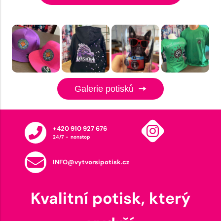
Galerie potisků
+420 910 927 676
24/7 - nonstop
INFO@vytvorsipotisk.cz
Kvalitní potisk, který