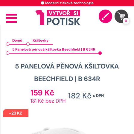
🖨️ Moderní tiskové technologie
0
Domů
Kšiltovky
5 Panelová pěnová kšiltovka Beechfield | B 634R
5 PANELOVÁ PĚNOVÁ KŠILTOVKA
BEECHFIELD | B 634R
Aktuální
159
Kč
182
Kč
s DPH
cena
Původní
131 Kč bez DPH
je:
cena
159 Kč.
-
23
Kč
byla: