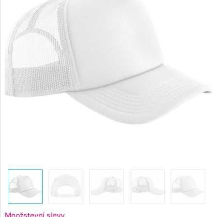
182 Kč.
Množstevní slevy