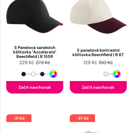
5 Panelová sandwich
5 panelová kontrastní
kšiltovka "Accelerate"
kšiltovka Beechfield | B 67
Beechfield | B 155R
229 Kč
273 Kč
129 Kč
150 Kč
Začít navrhovat
Začít navrhovat
-21 Kč
-37 Kč