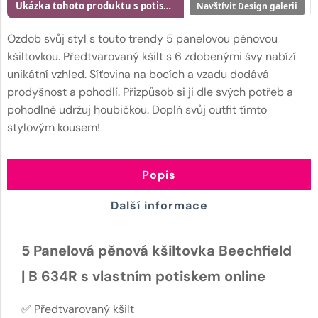
Ukázka tohoto produktu s potiskem
Navštívit Design galerii
Ozdob svůj styl s touto trendy 5 panelovou pěnovou
kšiltovkou. Předtvarovaný kšilt s 6 zdobenými švy nabízí
unikátní vzhled. Síťovina na bocích a vzadu dodává
prodyšnost a pohodlí. Přizpůsob si ji dle svých potřeb a
pohodlně udržuj houbičkou. Doplň svůj outfit tímto
stylovým kousem!
Popis
Další informace
5 Panelová pěnová kšiltovka Beechfield
| B 634R s vlastním potiskem online
✅ Předtvarovaný kšilt