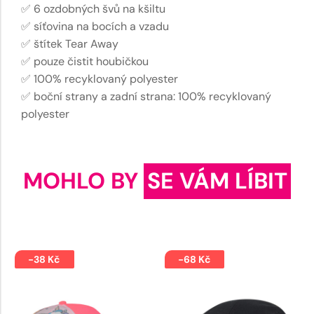
✅ 6 ozdobných švů na kšiltu
✅ síťovina na bocích a vzadu
✅ štítek Tear Away
✅ pouze čistit houbičkou
✅ 100% recyklovaný polyester
✅ boční strany a zadní strana: 100% recyklovaný
polyester
MOHLO BY
SE VÁM LÍBIT
-38 Kč
-68 Kč