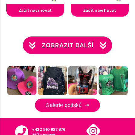
Začít navrhovat
Začít navrhovat
ZOBRAZIT DALŠÍ
Galerie potisků
+420 910 927 676
24/7 - nonstop