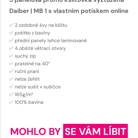
Daiber | MB 1 s vlastním potiskem online
✅ 2 ozdobné švy na kšiltu
✅ potítko z bavlny
✅ přední panely lehce laminované
✅ 4 obšité větrací otvory
✅ suchý zip
✅ pratelné na 40°
✅ ruční praní
✅ nelze žehlit
✅ nelze sušit v sušičce
✅ 165g/m²
✅ 100% bavlna
MOHLO BY
SE VÁM LÍBIT