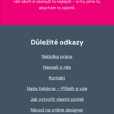
váš návrh si zaslouží to nejlepší – a my jsme tu,
abychom to zajistili.
Důležité odkazy
Nabídka práce
Napsali o nás
Kontakt
Naše tiskárna – Příběh a vize
Jak vytvořit vlastní potisk
Návod na online designer