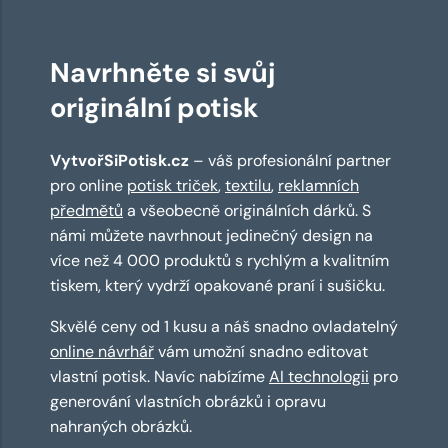
Navrhněte si svůj
originální potisk
VytvořSiPotisk.cz
– váš profesionální partner
pro online
potisk triček
,
textilu
,
reklamních
předmětů
a všeobecně originálních dárků. S
námi můžete navrhnout jedinečný design na
více než 4 000 produktů s rychlým a kvalitním
tiskem, který vydrží opakované praní i sušičku.
Skvělé ceny od 1 kusu a náš snadno ovladatelný
online návrhář
vám umožní snadno editovat
vlastní potisk. Navíc nabízíme
AI technologii
pro
generování vlastních obrázků i opravu
nahraných obrázků.