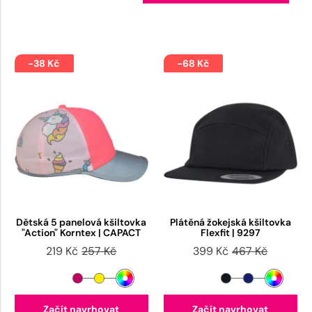
-38 Kč
-68 Kč
Dětská 5 panelová kšiltovka
Plátěná žokejská kšiltovka
"Action" Korntex | CAPACT
Flexfit | 9297
219 Kč
257 Kč
399 Kč
467 Kč
Začít navrhovat
Začít navrhovat