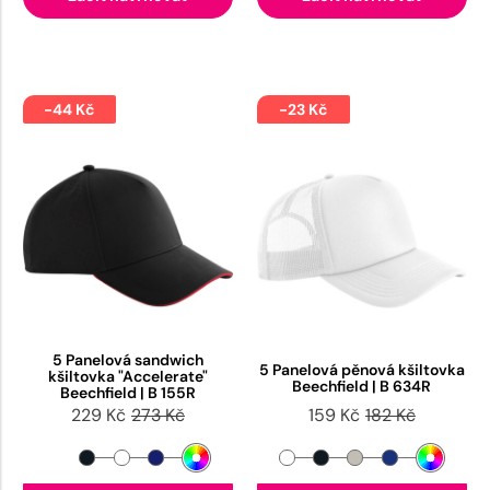
-44 Kč
-23 Kč
5 Panelová sandwich
5 Panelová pěnová kšiltovka
kšiltovka "Accelerate"
Beechfield | B 634R
Beechfield | B 155R
229 Kč
273 Kč
159 Kč
182 Kč