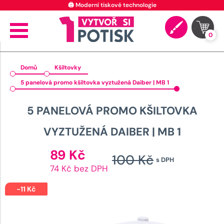
🖨️ Moderní tiskové technologie
0
Domů
Kšiltovky
5 panelová promo kšiltovka vyztužená Daiber | MB 1
5 PANELOVÁ PROMO KŠILTOVKA
VYZTUŽENÁ DAIBER | MB 1
Aktuální
89
Kč
100
Kč
s DPH
cena
Původní
74 Kč bez DPH
je:
cena
89 Kč.
-
11
Kč
byla: