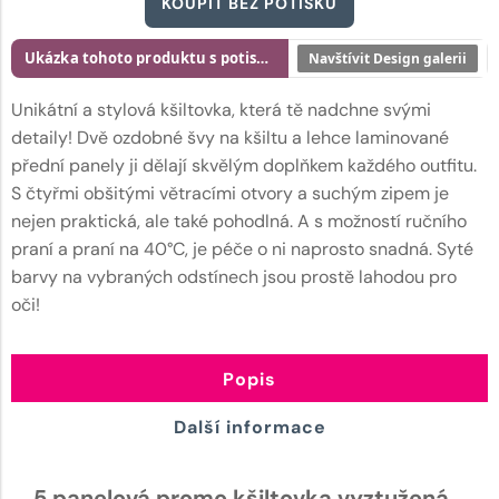
KOUPIT BEZ POTISKU
Ukázka tohoto produktu s potiskem
Navštívit Design galerii
Unikátní a stylová kšiltovka, která tě nadchne svými
detaily! Dvě ozdobné švy na kšiltu a lehce laminované
přední panely ji dělají skvělým doplňkem každého outfitu.
S čtyřmi obšitými větracími otvory a suchým zipem je
nejen praktická, ale také pohodlná. A s možností ručního
praní a praní na 40°C, je péče o ni naprosto snadná. Syté
barvy na vybraných odstínech jsou prostě lahodou pro
oči!
Popis
Další informace
5 panelová promo kšiltovka vyztužená