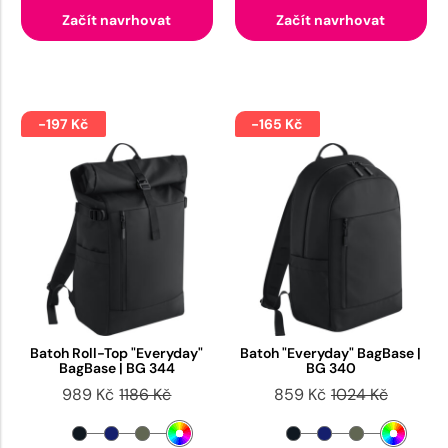
Začít navrhovat
Začít navrhovat
-197 Kč
-165 Kč
Batoh Roll-Top "Everyday"
Batoh "Everyday" BagBase |
BagBase | BG 344
BG 340
989 Kč
1186 Kč
859 Kč
1024 Kč