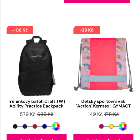
-106 Kč
-29 Kč
Tréninkový batoh Craft TW |
Dětský sportovní vak
Ability Practice Backpack
"Action" Korntex | GYMACT
579 Kč
685 Kč
149 Kč
178 Kč