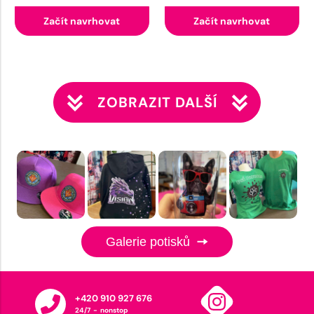
Začít navrhovat
Začít navrhovat
ZOBRAZIT DALŠÍ
Galerie potisků
+420 910 927 676
24/7 - nonstop