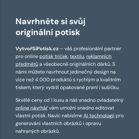
Navrhněte si svůj
originální potisk
VytvořSiPotisk.cz
– váš profesionální partner
pro online
potisk triček
,
textilu
,
reklamních
předmětů
a všeobecně originálních dárků. S
námi můžete navrhnout jedinečný design na
více než 4 000 produktů s rychlým a kvalitním
tiskem, který vydrží opakované praní i sušičku.
Skvělé ceny od 1 kusu a náš snadno ovladatelný
online návrhář
vám umožní snadno editovat
vlastní potisk. Navíc nabízíme
AI technologii
pro
generování vlastních obrázků i opravu
nahraných obrázků.