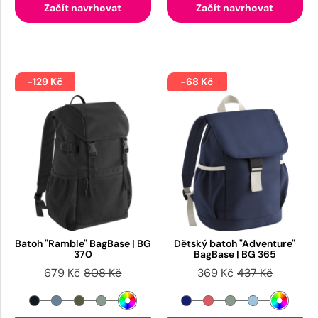
Začít navrhovat
Začít navrhovat
-129 Kč
-68 Kč
Batoh "Ramble" BagBase | BG
Dětský batoh "Adventure"
370
BagBase | BG 365
679 Kč
808 Kč
369 Kč
437 Kč