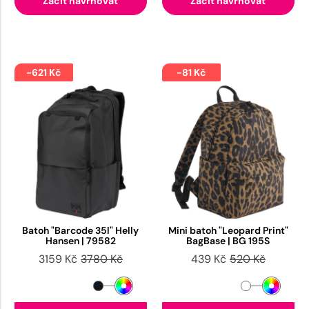
Začít navrhovat
Začít navrhovat
-621 Kč
-81 Kč
Batoh "Barcode 35l" Helly
Mini batoh "Leopard Print"
Hansen | 79582
BagBase | BG 195S
3159 Kč
3780 Kč
439 Kč
520 Kč