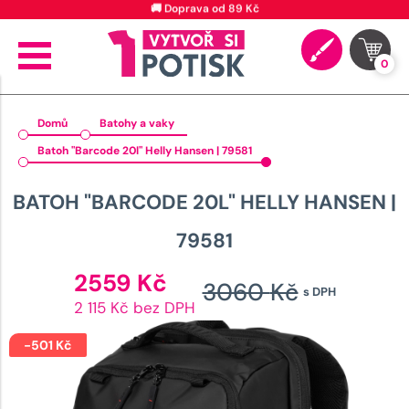
🚚 Doprava od 89 Kč
0
Domů
Batohy a vaky
Batoh "Barcode 20l" Helly Hansen | 79581
BATOH "BARCODE 20L" HELLY HANSEN |
79581
Aktuální
2559
Kč
3060
Kč
s DPH
cena
Původ
2 115 Kč bez DPH
je:
cena
2559 Kč.
-
501
Kč
byla: