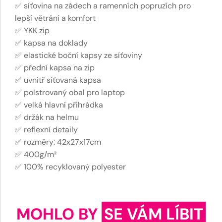
✅ síťovina na zádech a ramenních popruzích pro
lepší větrání a komfort
✅ YKK zip
✅ kapsa na doklady
✅ elastické boční kapsy ze síťoviny
✅ přední kapsa na zip
✅ uvnitř síťovaná kapsa
✅ polstrovaný obal pro laptop
✅ velká hlavní přihrádka
✅ držák na helmu
✅ reflexní detaily
✅ rozměry: 42x27x17cm
✅ 400g/m²
✅ 100% recyklovaný polyester
MOHLO BY
SE VÁM LÍBIT