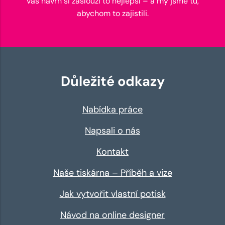
váš návrh si zaslouží to nejlepší – a my jsme tu,
abychom to zajistili.
Důležité odkazy
Nabídka práce
Napsali o nás
Kontakt
Naše tiskárna – Příběh a vize
Jak vytvořit vlastní potisk
Návod na online designer