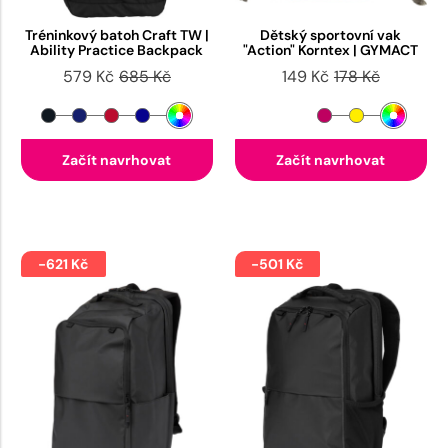
Tréninkový batoh Craft TW |
Dětský sportovní vak
Ability Practice Backpack
"Action" Korntex | GYMACT
579 Kč
685 Kč
149 Kč
178 Kč
Začít navrhovat
Začít navrhovat
-621 Kč
-501 Kč