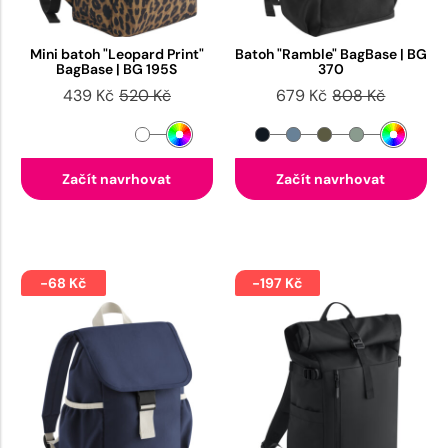
Mini batoh "Leopard Print"
Batoh "Ramble" BagBase | BG
BagBase | BG 195S
370
439 Kč
520 Kč
679 Kč
808 Kč
Začít navrhovat
Začít navrhovat
-68 Kč
-197 Kč