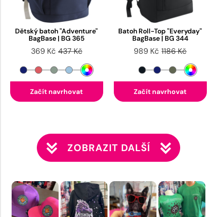
Dětský batoh "Adventure"
Batoh Roll-Top "Everyday"
BagBase | BG 365
BagBase | BG 344
369 Kč
437 Kč
989 Kč
1186 Kč
Začít navrhovat
Začít navrhovat
ZOBRAZIT DALŠÍ