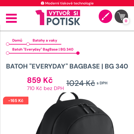
⭐ 4.9 na Google za posledních 30 dní
0
Domů
Batohy a vaky
Batoh "Everyday" BagBase | BG 340
BATOH "EVERYDAY" BAGBASE | BG 340
Aktuální
859
Kč
1024
Kč
s DPH
cena
Původn
710 Kč bez DPH
je:
cena
859 Kč.
-
165
Kč
byla:
1024 K