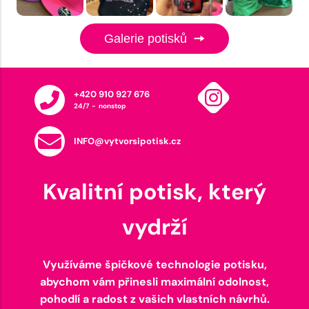
Galerie potisků
+420 910 927 676
24/7 - nonstop
INFO@vytvorsipotisk.cz
Kvalitní potisk, který
vydrží
Využíváme špičkové technologie potisku,
abychom vám přinesli maximální odolnost,
pohodlí a radost z vašich vlastních návrhů.