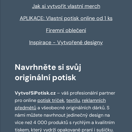
Jak si vytvořit vlastní merch
APLIKACE: Vlastní potisk online od 1 ks
Firemní oblečení
Inspirace - Vytvořené designy
Navrhněte si svůj
originální potisk
VytvořSiPotisk.cz
– váš profesionální partner
pro online
potisk triček
,
textilu
,
reklamních
předmětů
a všeobecně originálních dárků. S
námi můžete navrhnout jedinečný design na
více než 4 000 produktů s rychlým a kvalitním
tiskem, který vydrží opakované praní i sušičku.