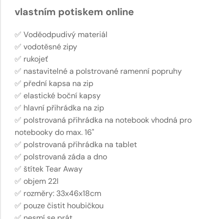
vlastním potiskem online
✅ Voděodpudivý materiál
✅ vodotěsné zipy
✅ rukojeť
✅ nastavitelné a polstrované ramenní popruhy
✅ přední kapsa na zip
✅ elastické boční kapsy
✅ hlavní přihrádka na zip
✅ polstrovaná přihrádka na notebook vhodná pro
notebooky do max. 16"
✅ polstrovaná přihrádka na tablet
✅ polstrovaná záda a dno
✅ štítek Tear Away
✅ objem 22l
✅ rozměry: 33x46x18cm
✅ pouze čistit houbičkou
✅ nesmí se prát