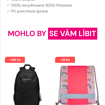
✅ 100% recycklovaný 900D Polyester
✅ PU povrchová úprava
MOHLO BY
SE VÁM LÍBIT
-106 Kč
-29 Kč