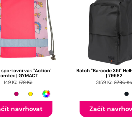
 sportovní vak "Action"
Batoh "Barcode 35l" Hel
Korntex | GYMACT
| 79582
149 Kč
178 Kč
3159 Kč
3780 Kč
čít navrhovat
Začít navrho