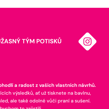
ÚŽASNÝ TÝM POTISKŮ
odlí a radost z vašich vlastních návrhů.
ících výsledků, ať už tisknete na bavlnu,
ed, ale také odolné vůči praní a sušení.
bychom to zajistili.