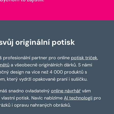
vůj originální potisk
 profesionální partner pro online
potisk triček
,
mětů
a všeobecně originálních dárků. S námi
ečný design na více než 4 000 produktů s
em, který vydrží opakované praní i sušičku.
a náš snadno ovladatelný
online návrhář
vám
vlastní potisk. Navíc nabízíme
AI technologii
pro
rázků i opravu nahraných obrázků.