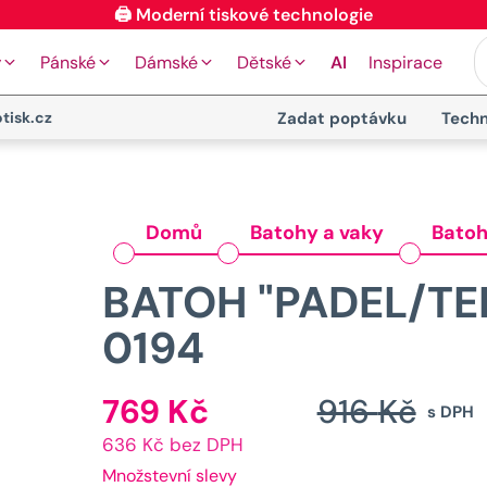
🖨️ Moderní tiskové technologie
y
Pánské
Dámské
Dětské
AI
Inspirace
tisk.cz
Zadat poptávku
Techn
Domů
Batohy a vaky
Batoh
BATOH "PADEL/TEN
0194
769
Kč
916
Kč
Aktuální
s DPH
636 Kč bez DPH
cena
b
Množstevní slevy
je: