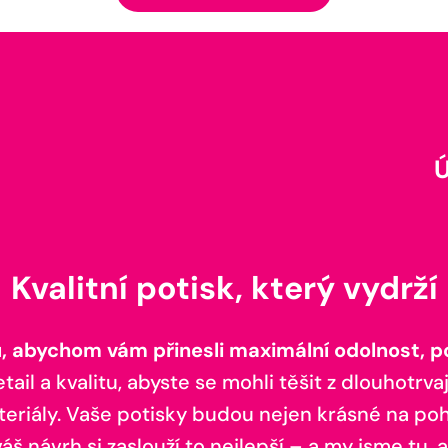
Kvalitní potisk, který vydrží
 abychom vám přinesli maximální odolnost, poh
il a kvalitu, abyste se mohli těšit z dlouhotrvaj
teriály. Vaše potisky budou nejen krásné na pohl
š návrh si zaslouží to nejlepší – a my jsme tu, a