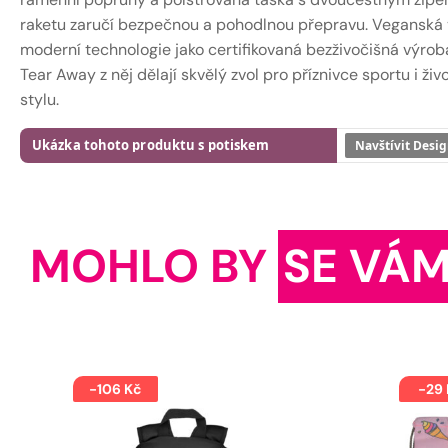
raketu zaručí bezpečnou a pohodlnou přepravu. Veganská
moderní technologie jako certifikovaná bezživočišná výroba
Tear Away z něj dělají skvělý zvol pro příznivce sportu i živ
stylu.
Ukázka tohoto produktu s potiskem
Navštívit Desig
MOHLO BY
SE VÁM
-106 Kč
-29