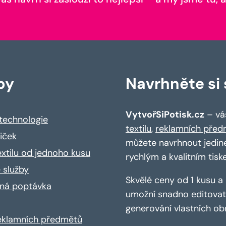
by
Navrhněte si s
VytvořSiPotisk.cz
– váš
 technologie
textilu
,
reklamních před
riček
můžete navrhnout jedin
extilu od jednoho kusu
rychlým a kvalitním tisk
 služby
Skvělé ceny od 1 kusu 
ná poptávka
umožní snadno editovat 
generování vlastních ob
reklamních předmětů