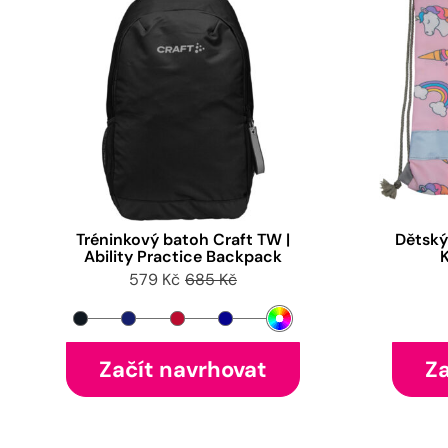
Tréninkový batoh Craft TW |
Dětský
Ability Practice Backpack
579 Kč
685 Kč
Začít navrhovat
Za