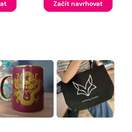
vat
Začít navrhovat