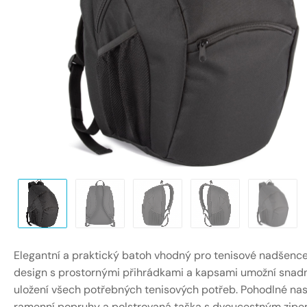
Elegantní a praktický batoh vhodný pro tenisové nadšence
design s prostornými přihrádkami a kapsami umožní snad
uložení všech potřebných tenisových potřeb. Pohodlné nas
ramenní popruhy a polstrovaná taška s dvoucestným zipe