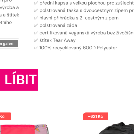
✅ přední kapsa s velkou plochou pro zušlecht
 výroba a
✅ polstrovaná taška s dvoucestným zipem pr
 a štítek
✅ hlavní přihrádka s 2-cestným zipem
otního
✅ polstrovaná záda
✅ certifikovaná veganská výroba bez živočišn
✅ štítek Tear Away
n galerii
✅ 100% recycklovaný 600D Polyester
 LÍBIT
 Kč
-621 Kč