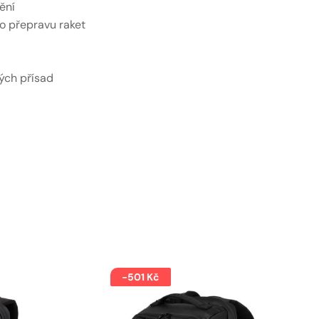
ění
o přepravu raket
ých přísad
-501 Kč