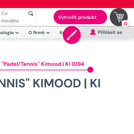
Co
Vytvořit produkt
hledáte
0
Přihlásit se
ologie
O firmě
Kontakt
 "Padel/Tennis" Kimood | KI 0194
NIS" KIMOOD | KI
Původní
cena
yla: