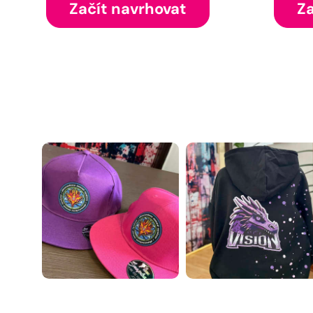
Začít navrhovat
Za