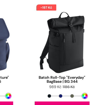
-197 Kč
ture"
Batoh Roll-Top "Everyday"
5
BagBase | BG 344
989 Kč
1186 Kč