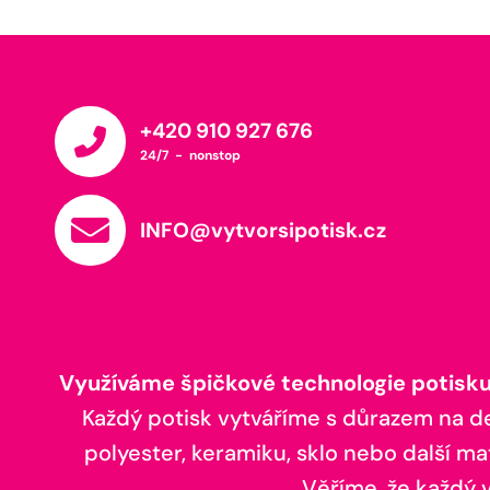
+420 910 927 676
24/7 - nonstop
INFO@vytvorsipotisk.cz
Využíváme špičkové technologie potisku,
Každý potisk vytváříme s důrazem na deta
polyester, keramiku, sklo nebo další ma
Věříme, že každý vá