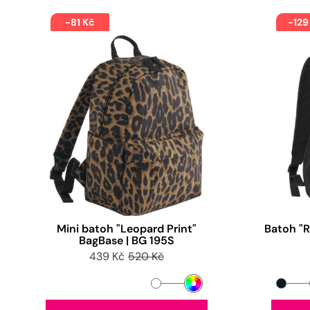
-81 Kč
-129
Mini batoh "Leopard Print"
Batoh "R
BagBase | BG 195S
439 Kč
520 Kč