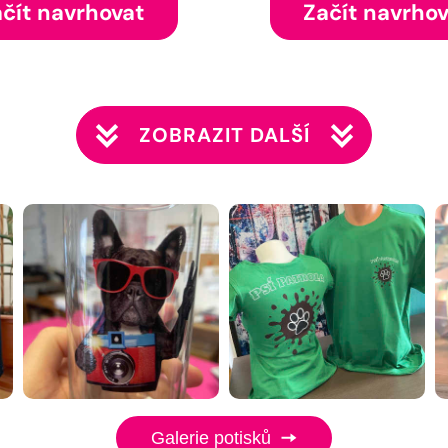
čít navrhovat
Začít navrho
ZOBRAZIT DALŠÍ
Galerie potisků