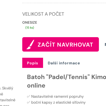
769 Kč.
VELIKOST A POČET
ONESIZE
(15 ks)
ZAČÍT NAVRHOVAT
Popis
Další informace
Batoh "Padel/Tennis" Kimo
online
. Skvělý
né
✅ Nastavitelné ramenní popruhy
tavitelné
✅ boční kapsy z elastické síťoviny
m pro