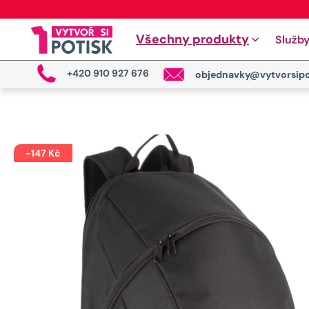
Všechny produkty
Služb
+420 910 927 676
objednavky@vytvorsipo
-
147
Kč