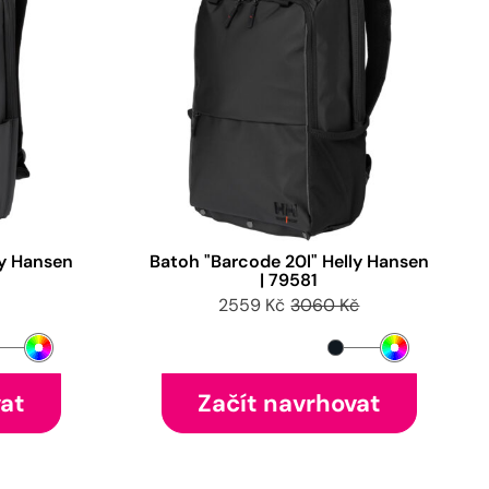
ly Hansen
Batoh "Barcode 20l" Helly Hansen
| 79581
2559 Kč
3060 Kč
vat
Začít navrhovat