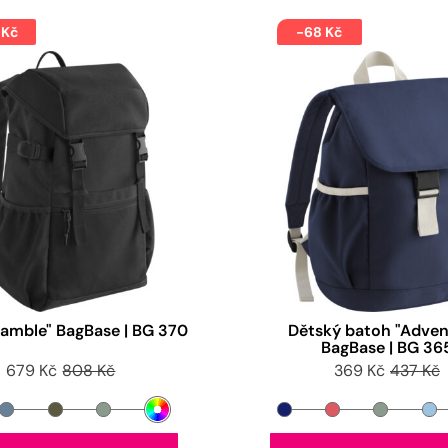
 Kč
-68 Kč
amble" BagBase | BG 370
Dětský batoh "Adven
BagBase | BG 36
679 Kč
808 Kč
369 Kč
437 Kč