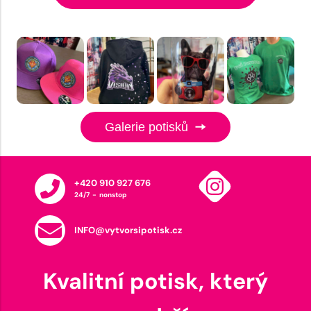
Galerie potisků
+420 910 927 676
24/7 - nonstop
INFO@vytvorsipotisk.cz
Kvalitní potisk, který