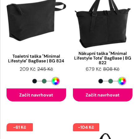
Nákupní taška "Minimal
Toaletní taška "Minimal
Lifestyle Tote" BagBase | BG
Lifestyle" BagBase | BG 824
822
209 Kč
245 Kč
679 Kč
808 Kč
Začít navrhovat
Začít navrhovat
-61 Kč
-104 Kč