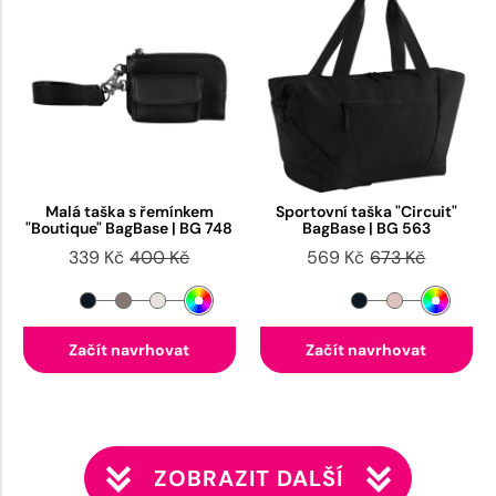
Malá taška s řemínkem
Sportovní taška "Circuit"
"Boutique" BagBase | BG 748
BagBase | BG 563
339 Kč
400 Kč
569 Kč
673 Kč
Začít navrhovat
Začít navrhovat
ZOBRAZIT DALŠÍ