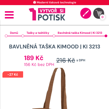
🖨️ Moderní tiskové technologie
0
Domů
Tašky a taštičky
Bavlněná taška Kimood | KI 3213
BAVLNĚNÁ TAŠKA KIMOOD | KI 3213
Aktuální
189
Kč
216
Kč
s DPH
cena
Původn
156 Kč bez DPH
je:
cena
189 Kč.
-
27
Kč
byla:
216 Kč.