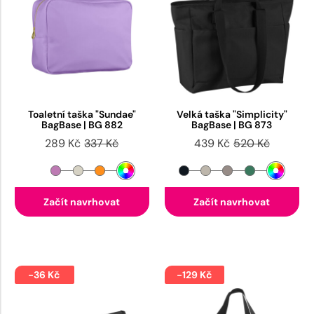
Toaletní taška "Sundae"
Velká taška "Simplicity"
BagBase | BG 882
BagBase | BG 873
289 Kč
337 Kč
439 Kč
520 Kč
Začít navrhovat
Začít navrhovat
-36 Kč
-129 Kč