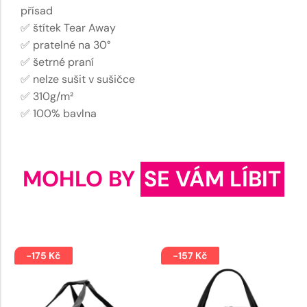
přísad
✅ štítek Tear Away
✅ pratelné na 30°
✅ šetrné praní
✅ nelze sušit v sušičce
✅ 310g/m²
✅ 100% bavlna
MOHLO BY
SE VÁM LÍBIT
-175 Kč
-157 Kč