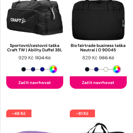
Sportovní/cestovní taška
Bio fairtrade business taška
Craft TW | Ability Duffel 38L
Neutral | O 90045
929 Kč
1104 Kč
829 Kč
986 Kč
Začít navrhovat
Začít navrhovat
-48 Kč
-81 Kč