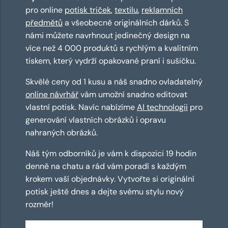
pro online
potisk triček
,
textilu
,
reklamních
předmětů
a všeobecně originálních dárků. S
námi můžete navrhnout jedinečný design na
více než 4 000 produktů s rychlým a kvalitním
tiskem, který vydrží opakované praní i sušičku.
Skvělé ceny od 1 kusu a náš snadno ovladatelný
online návrhář
vám umožní snadno editovat
vlastní potisk. Navíc nabízíme
AI technologii
pro
generování vlastních obrázků i opravu
nahraných obrázků.
Náš tým odborníků je vám k dispozici 19 hodin
denně na chatu a rád vám poradí s každým
krokem vaší objednávky. Vytvořte si originální
potisk ještě dnes a dejte svému stylu nový
rozměr!