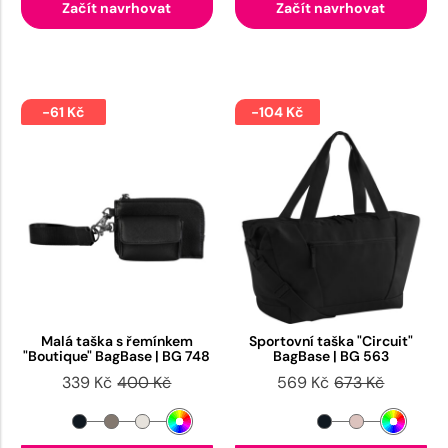
Začít navrhovat
Začít navrhovat
-61 Kč
-104 Kč
Malá taška s řemínkem
Sportovní taška "Circuit"
"Boutique" BagBase | BG 748
BagBase | BG 563
339 Kč
400 Kč
569 Kč
673 Kč