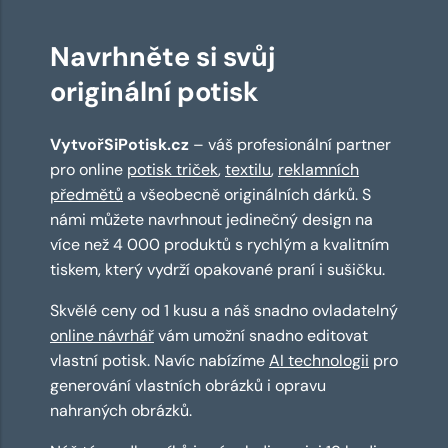
Navrhněte si svůj
originální potisk
VytvořSiPotisk.cz
– váš profesionální partner
pro online
potisk triček
,
textilu
,
reklamních
předmětů
a všeobecně originálních dárků. S
námi můžete navrhnout jedinečný design na
více než 4 000 produktů s rychlým a kvalitním
tiskem, který vydrží opakované praní i sušičku.
Skvělé ceny od 1 kusu a náš snadno ovladatelný
online návrhář
vám umožní snadno editovat
vlastní potisk. Navíc nabízíme
AI technologii
pro
generování vlastních obrázků i opravu
nahraných obrázků.