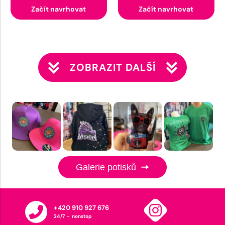
Začít navrhovat
Začít navrhovat
ZOBRAZIT DALŠÍ
Galerie potisků
+420 910 927 676
24/7 - nonstop