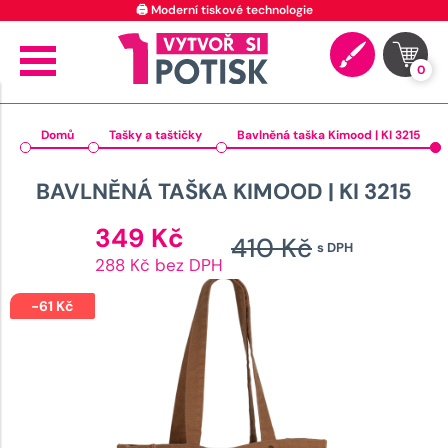
🖨️ Moderní tiskové technologie
0
Domů
Tašky a taštičky
Bavlněná taška Kimood | KI 3215
BAVLNĚNÁ TAŠKA KIMOOD | KI 3215
Aktuální
349
Kč
410
Kč
s DPH
cena
Původn
288 Kč bez DPH
je:
cena
349 Kč.
-
61
Kč
byla:
410 Kč.