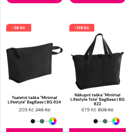
-36 Kč
-129 Kč
Nákupní taška "Minimal
Toaletní taška "Minimal
Lifestyle Tote" BagBase | BG
Lifestyle" BagBase | BG 824
822
209 Kč
245 Kč
679 Kč
808 Kč