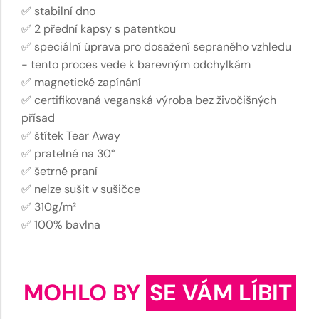
✅ stabilní dno
✅ 2 přední kapsy s patentkou
✅ speciální úprava pro dosažení sepraného vzhledu
- tento proces vede k barevným odchylkám
✅ magnetické zapínání
✅ certifikovaná veganská výroba bez živočišných
přísad
✅ štítek Tear Away
✅ pratelné na 30°
✅ šetrné praní
✅ nelze sušit v sušičce
✅ 310g/m²
✅ 100% bavlna
MOHLO BY
SE VÁM LÍBIT