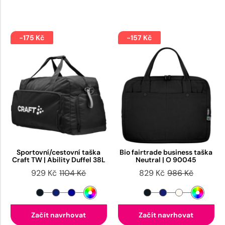
-175 Kč
-157 Kč
Sportovní/cestovní taška
Bio fairtrade business taška
Craft TW | Ability Duffel 38L
Neutral | O 90045
929 Kč
1104 Kč
829 Kč
986 Kč
Začít navrhovat
Začít navrhovat