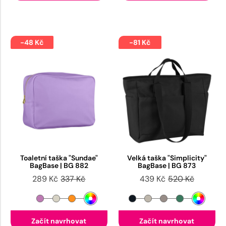
-48 Kč
-81 Kč
Toaletní taška "Sundae"
Velká taška "Simplicity"
BagBase | BG 882
BagBase | BG 873
289 Kč
337 Kč
439 Kč
520 Kč
Začít navrhovat
Začít navrhovat