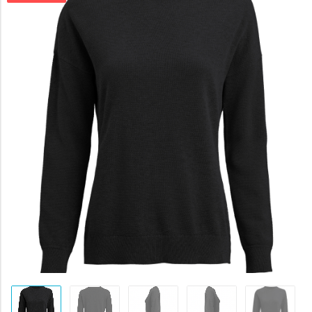
byla:
1595 K