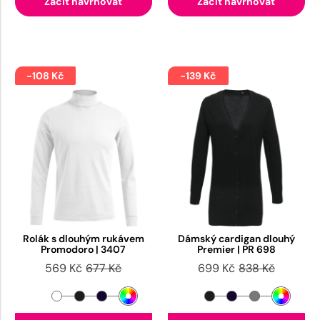
Začít navrhovat
Začít navrhovat
-108 Kč
-139 Kč
Rolák s dlouhým rukávem
Dámský cardigan dlouhý
Promodoro | 3407
Premier | PR 698
569 Kč
677 Kč
699 Kč
838 Kč