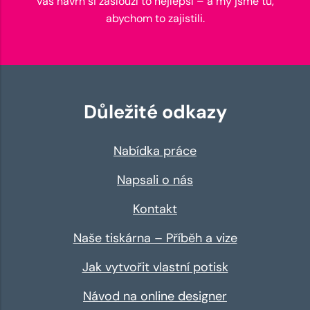
váš návrh si zaslouží to nejlepší – a my jsme tu,
abychom to zajistili.
Důležité odkazy
Nabídka práce
Napsali o nás
Kontakt
Naše tiskárna – Příběh a vize
Jak vytvořit vlastní potisk
Návod na online designer