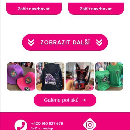
Začít navrhovat
Začít navrhovat
ZOBRAZIT DALŠÍ
Galerie potisků
+420 910 927 676
24/7 - nonstop