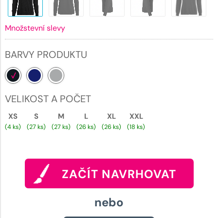
Množstevní slevy
BARVY PRODUKTU
VELIKOST A POČET
XS
S
M
L
XL
XXL
(4 ks)
(27 ks)
(27 ks)
(26 ks)
(26 ks)
(18 ks)
ZAČÍT NAVRHOVAT
nebo