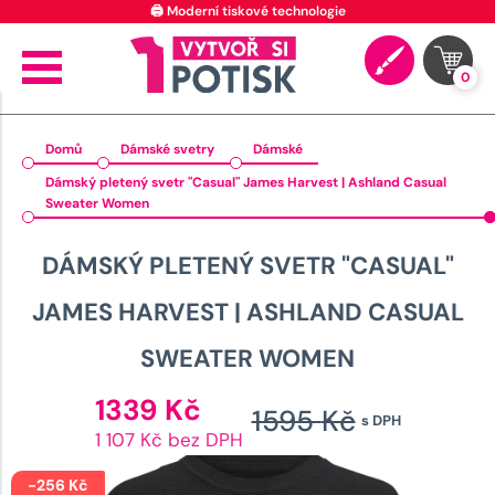
🖨️ Moderní tiskové technologie
0
Domů
Dámské svetry
Dámské
Dámský pletený svetr "Casual" James Harvest | Ashland Casual
Sweater Women
DÁMSKÝ PLETENÝ SVETR "CASUAL"
JAMES HARVEST | ASHLAND CASUAL
SWEATER WOMEN
Aktuální
1339
Kč
1595
Kč
s DPH
cena
Původn
1 107 Kč bez DPH
je:
cena
1339 Kč.
-
256
Kč