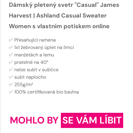
Dámský pletený svetr "Casual" James
Harvest | Ashland Casual Sweater
Women s vlastním potiskem online
✅ Přesahující ramena
✅ 1x1 žebrovaný úplet na límci
✅ manžetách a lemu
✅ pratelné na 40°
✅ nelze sušit v sušičce
✅ sušit naplocho
✅ 255g/m²
✅ 100% certifikovaná bio bavlna
MOHLO BY
SE VÁM LÍBIT