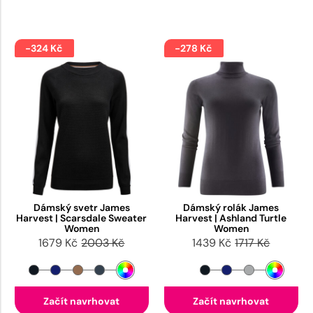
-324 Kč
-278 Kč
Dámský svetr James
Dámský rolák James
Harvest | Scarsdale Sweater
Harvest | Ashland Turtle
Women
Women
1679 Kč
2003 Kč
1439 Kč
1717 Kč
Začít navrhovat
Začít navrhovat