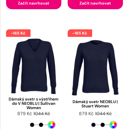
Začít navrhovat
Začít navrhovat
-165 Kč
-165 Kč
Dámský svetr s výstřihem
Dámský svetr NEOBLU |
do V NEOBLU | Sullivan
Stuart Women
Women
879 Kč
1044 Kč
879 Kč
1044 Kč