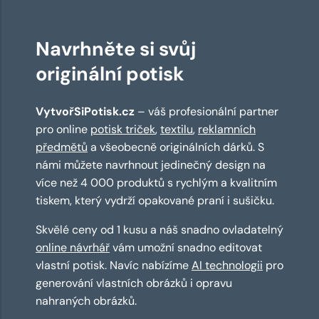
Navrhněte si svůj
originální potisk
VytvořSiPotisk.cz
– váš profesionální partner
pro online
potisk triček
,
textilu
,
reklamních
předmětů
a všeobecně originálních dárků. S
námi můžete navrhnout jedinečný design na
více než 4 000 produktů s rychlým a kvalitním
tiskem, který vydrží opakované praní i sušičku.
Skvělé ceny od 1 kusu a náš snadno ovladatelný
online návrhář
vám umožní snadno editovat
vlastní potisk. Navíc nabízíme
AI technologii
pro
generování vlastních obrázků i opravu
nahraných obrázků.