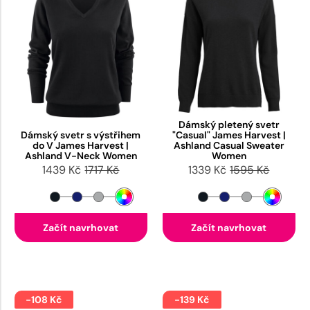
Dámský pletený svetr
Dámský svetr s výstřihem
"Casual" James Harvest |
do V James Harvest |
Ashland Casual Sweater
Ashland V-Neck Women
Women
1439 Kč
1717 Kč
1339 Kč
1595 Kč
Začít navrhovat
Začít navrhovat
-108 Kč
-139 Kč