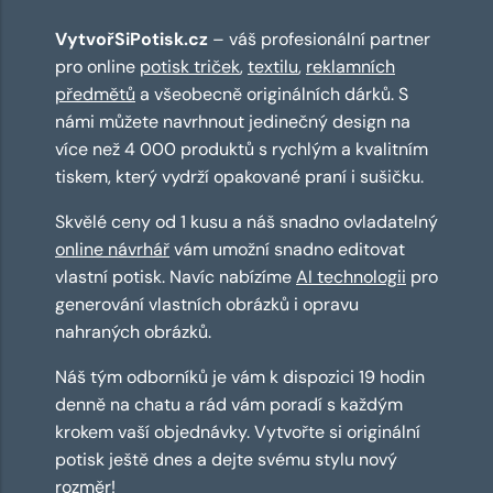
VytvořSiPotisk.cz
– váš profesionální partner
pro online
potisk triček
,
textilu
,
reklamních
předmětů
a všeobecně originálních dárků. S
námi můžete navrhnout jedinečný design na
více než 4 000 produktů s rychlým a kvalitním
tiskem, který vydrží opakované praní i sušičku.
Skvělé ceny od 1 kusu a náš snadno ovladatelný
online návrhář
vám umožní snadno editovat
vlastní potisk. Navíc nabízíme
AI technologii
pro
generování vlastních obrázků i opravu
nahraných obrázků.
Náš tým odborníků je vám k dispozici 19 hodin
denně na chatu a rád vám poradí s každým
krokem vaší objednávky. Vytvořte si originální
potisk ještě dnes a dejte svému stylu nový
rozměr!