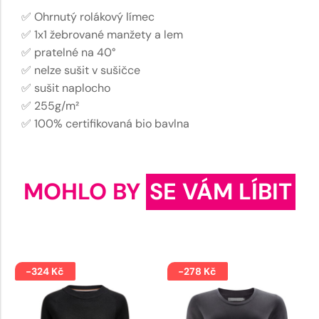
✅ Ohrnutý rolákový límec
✅ 1x1 žebrované manžety a lem
✅ pratelné na 40°
✅ nelze sušit v sušičce
✅ sušit naplocho
✅ 255g/m²
✅ 100% certifikovaná bio bavlna
MOHLO BY
SE VÁM LÍBIT
-324 Kč
-278 Kč