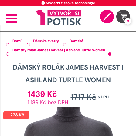
⭐ 4.9 na Google za posledních 30 dní
0
Domů
Dámské svetry
Dámské
Dámský rolák James Harvest | Ashland Turtle Women
DÁMSKÝ ROLÁK JAMES HARVEST |
ASHLAND TURTLE WOMEN
Aktuální
1439
Kč
1717
Kč
s DPH
cena
Původn
1 189 Kč bez DPH
je:
cena
1439 Kč.
-
278
Kč
byla: