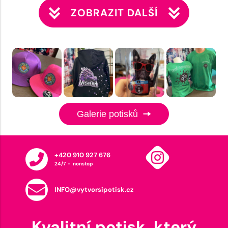
ZOBRAZIT DALŠÍ
Galerie potisků
+420 910 927 676
24/7 - nonstop
INFO@vytvorsipotisk.cz
Kvalitní potisk, který