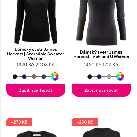
Dámský svetr James
Dámský svetr James
Harvest | Scarsdale Sweater
Harvest | Ashland U Women
Women
1679 Kč
2003 Kč
1439 Kč
1717 Kč
Začít navrhovat
Začít navrhovat
-278 Kč
-256 Kč