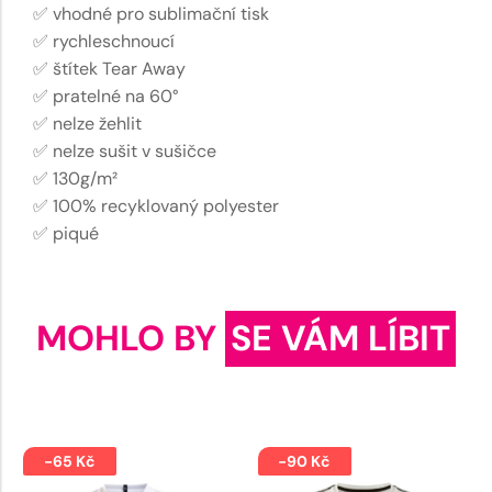
✅ vhodné pro sublimační tisk
✅ rychleschnoucí
✅ štítek Tear Away
✅ pratelné na 60°
✅ nelze žehlit
✅ nelze sušit v sušičce
✅ 130g/m²
✅ 100% recyklovaný polyester
✅ piqué
MOHLO BY
SE VÁM LÍBIT
-65 Kč
-90 Kč