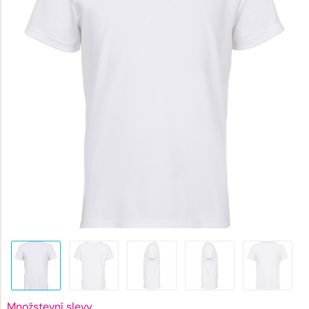
105 Kč.
Množstevní slevy