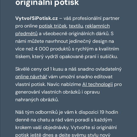
originální potisk
VytvořSiPotisk.cz
– váš profesionální partner
pro online
potisk triček
,
textilu
,
reklamních
předmětů
a všeobecně originálních dárků. S
námi můžete navrhnout jedinečný design na
více než 4 000 produktů s rychlým a kvalitním
tiskem, který vydrží opakované praní i sušičku.
Skvělé ceny od 1 kusu a náš snadno ovladatelný
online návrhář
vám umožní snadno editovat
vlastní potisk. Navíc nabízíme
AI technologii
pro
generování vlastních obrázků i opravu
nahraných obrázků.
Náš tým odborníků je vám k dispozici 19 hodin
denně na chatu a rád vám poradí s každým
krokem vaší objednávky. Vytvořte si originální
potisk ještě dnes a dejte svému stylu nový