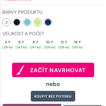
BARVY PRODUKTU
VELIKOST A POČET
4 Y
6 Y
8 Y
10 Y
12 Y
14 Y
(218 ks)
(243 ks)
(247 ks)
(206 ks)
(226 ks)
(201 ks)
ZAČÍT NAVRHOVAT
nebo
KOUPIT BEZ POTISKU