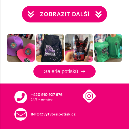
ZOBRAZIT DALŠÍ
Galerie potisků
+420 910 927 676
24/7 - nonstop
INFO@vytvorsipotisk.cz