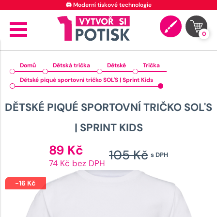
🖨️ Moderní tiskové technologie
0
Domů
Dětská trička
Dětské
Trička
Dětské piqué sportovní tričko SOL'S | Sprint Kids
DĚTSKÉ PIQUÉ SPORTOVNÍ TRIČKO SOL'S
| SPRINT KIDS
Aktuální
89
Kč
105
Kč
s DPH
cena
Původní
74 Kč bez DPH
je:
cena
89 Kč.
-
16
Kč
byla: