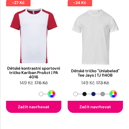
-27 Kč
-24 Kč
Dětské kontrastní sportovní
Dětské tričko "Unlabeled"
tričko Kariban ProAct | PA
Tee Jays | TJ 1140B
4016
149 Kč
176 Kč
149 Kč
173 Kč
Začít navrhovat
Začít navrhovat