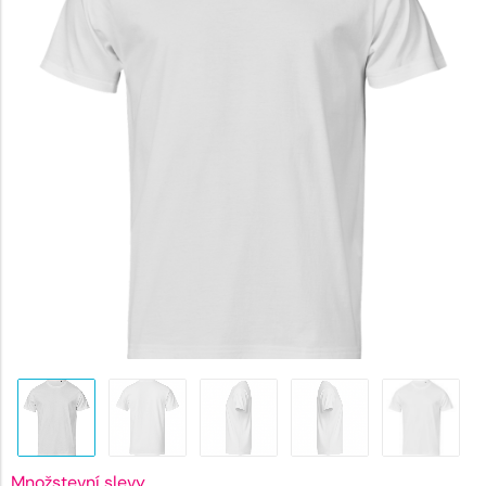
173 Kč.
Množstevní slevy