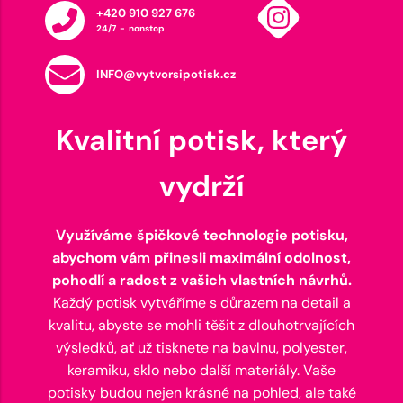
+420 910 927 676
24/7 - nonstop
INFO@vytvorsipotisk.cz
Kvalitní potisk, který
vydrží
Využíváme špičkové technologie potisku,
abychom vám přinesli maximální odolnost,
pohodlí a radost z vašich vlastních návrhů.
Každý potisk vytváříme s důrazem na detail a
kvalitu, abyste se mohli těšit z dlouhotrvajících
výsledků, ať už tisknete na bavlnu, polyester,
keramiku, sklo nebo další materiály. Vaše
potisky budou nejen krásné na pohled, ale také