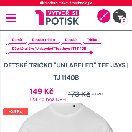
🖨️ Moderní tiskové technologie
0
Domů
Dětská trička
Dětské
Trička
Dětské tričko "Unlabeled" Tee Jays | TJ 1140B
DĚTSKÉ TRIČKO "UNLABELED" TEE JAYS |
TJ 1140B
Aktuální
149
Kč
173
Kč
s DPH
cena
Původní
123 Kč bez DPH
je:
cena
149 Kč.
-
24
Kč
byla: