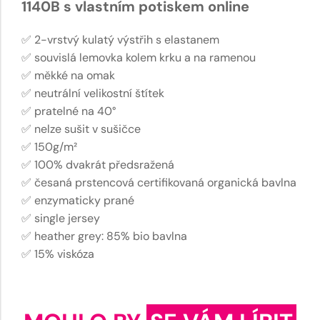
1140B s vlastním potiskem online
✅ 2-vrstvý kulatý výstřih s elastanem
✅ souvislá lemovka kolem krku a na ramenou
✅ měkké na omak
✅ neutrální velikostní štítek
✅ pratelné na 40°
✅ nelze sušit v sušičce
✅ 150g/m²
✅ 100% dvakrát předsražená
✅ česaná prstencová certifikovaná organická bavlna
✅ enzymaticky prané
✅ single jersey
✅ heather grey: 85% bio bavlna
✅ 15% viskóza