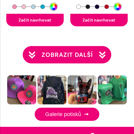
Začít navrhovat
Začít navrhovat
ZOBRAZIT DALŠÍ
Galerie potisků