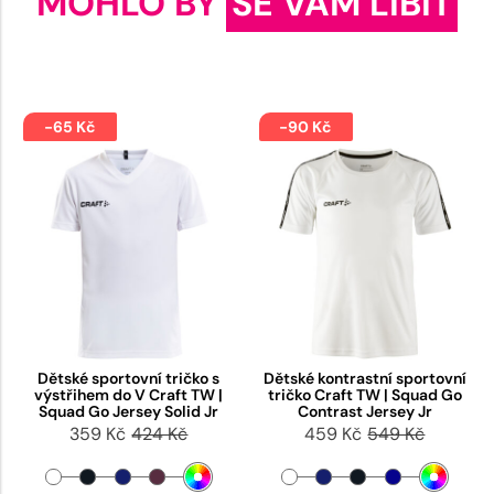
MOHLO BY
SE VÁM LÍBIT
-65 Kč
-90 Kč
Dětské sportovní tričko s
Dětské kontrastní sportovní
výstřihem do V Craft TW |
tričko Craft TW | Squad Go
Squad Go Jersey Solid Jr
Contrast Jersey Jr
359 Kč
424 Kč
459 Kč
549 Kč