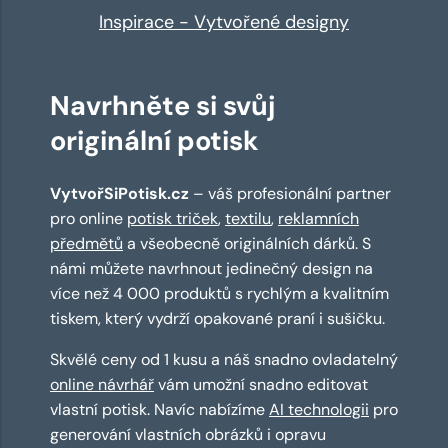
Inspirace - Vytvořené designy
Navrhněte si svůj
originální potisk
VytvořSiPotisk.cz
– váš profesionální partner
pro online
potisk triček
,
textilu
,
reklamních
předmětů
a všeobecně originálních dárků. S
námi můžete navrhnout jedinečný design na
více než 4 000 produktů s rychlým a kvalitním
tiskem, který vydrží opakované praní i sušičku.
Skvělé ceny od 1 kusu a náš snadno ovladatelný
online návrhář
vám umožní snadno editovat
vlastní potisk. Navíc nabízíme
AI technologii
pro
generování vlastních obrázků i opravu