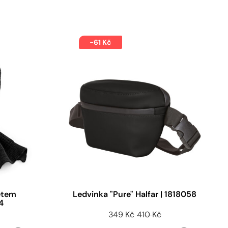
-61 Kč
etem
Ledvinka "Pure" Halfar | 1818058
4
349 Kč
410 Kč