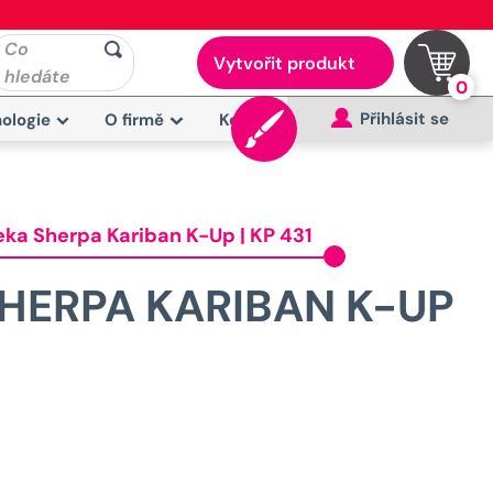
Co
Vytvořit produkt
hledáte
0
Přihlásit se
ologie
O firmě
Kontakt
ka Sherpa Kariban K-Up | KP 431
HERPA KARIBAN K-UP
Původní
cena
byla: