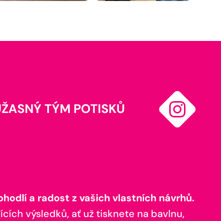
ÚŽASNÝ TÝM POTISKŮ
odlí a radost z vašich vlastních návrhů.
ících výsledků, ať už tisknete na bavlnu,