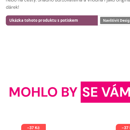
dárek!
Ukázka tohoto produktu s potiskem
Navštívit Desig
MOHLO BY
SE VÁM
-37 Kč
-37