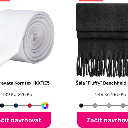
ravata Korntex | KXTIE5
Šála "Fluffy" Beechfield
189 Kč
226 Kč
249 Kč
290 Kč
čít navrhovat
Začít navrho