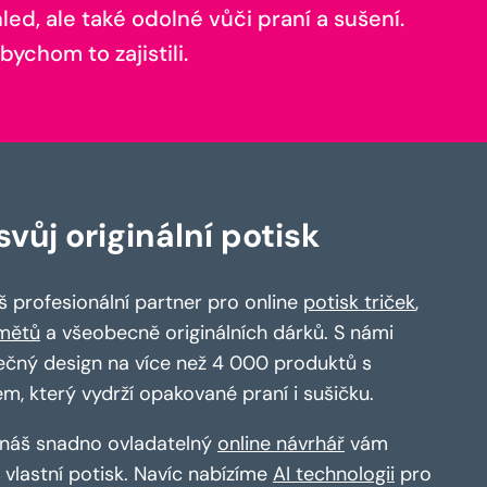
ed, ale také odolné vůči praní a sušení.
bychom to zajistili.
vůj originální potisk
 profesionální partner pro online
potisk triček
,
mětů
a všeobecně originálních dárků. S námi
ečný design na více než 4 000 produktů s
em, který vydrží opakované praní i sušičku.
a náš snadno ovladatelný
online návrhář
vám
vlastní potisk. Navíc nabízíme
AI technologii
pro