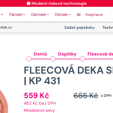
🖨️ Moderní tiskové technologie
y
Pánské
Dámské
Dětské
AI
Inspirace
tisk.cz
Zadat poptávku
Techn
Domů
Doplňky
Fleecová de
FLEECOVÁ DEKA S
| KP 431
559
Kč
665
Kč
Aktuální
s DPH
462 Kč bez DPH
cena
Množstevní slevy
je: