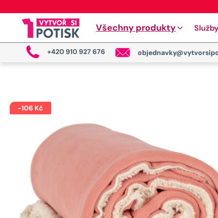
Všechny produkty
Služb
+420 910 927 676
objednavky@vytvorsipo
-
106
Kč