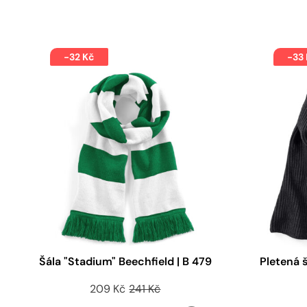
-32 Kč
-33
Šála "Stadium" Beechfield | B 479
Pletená š
209 Kč
241 Kč