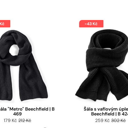
 Kč
-43 Kč
ála "Metro" Beechfield | B
Šála s vaflovým úpl
469
Beechfield | B 42
179 Kč
212 Kč
259 Kč
302 Kč