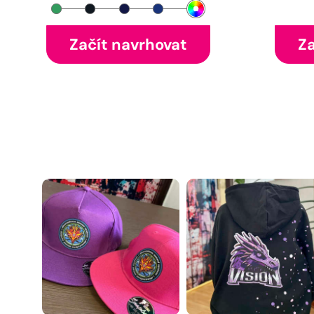
Začít navrhovat
Za