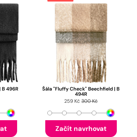
 | B 496R
Šála "Fluffy Check" Beechfield | B
494R
259 Kč
300 Kč
vat
Začít navrhovat