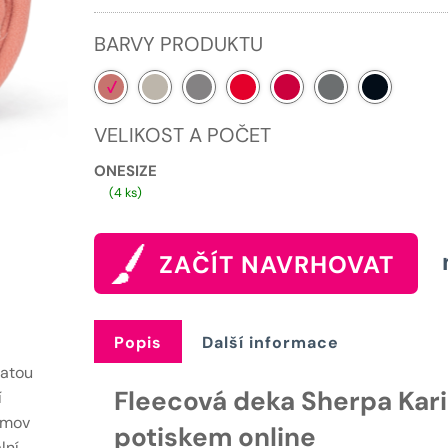
559 Kč.
BARVY PRODUKTU
VELIKOST A POČET
ONESIZE
(4 ks)
ZAČÍT NAVRHOVAT
Popis
Další informace
ňatou
Fleecová deka Sherpa Kari
í
domov
potiskem online
lní