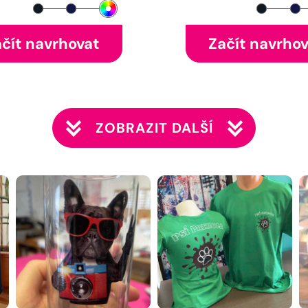
čít navrhovat
Začít navrho
ZOBRAZIT DALŠÍ