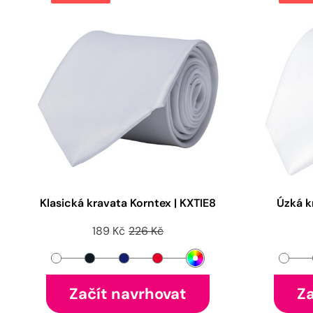
Klasická kravata Korntex | KXTIE8
Úzká k
189 Kč
226 Kč
Začít navrhovat
Za