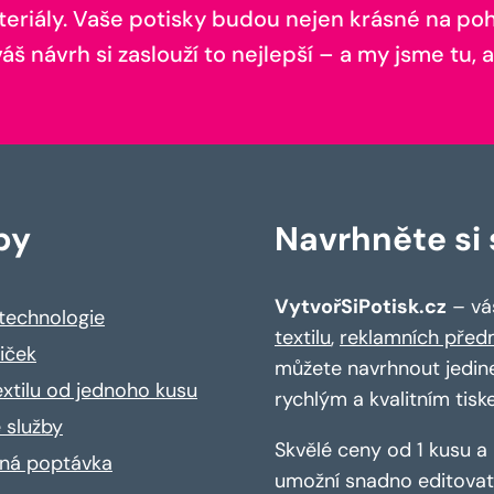
teriály. Vaše potisky budou nejen krásné na pohl
š návrh si zaslouží to nejlepší – a my jsme tu, a
by
Navrhněte si s
VytvořSiPotisk.cz
– váš
 technologie
textilu
,
reklamních před
riček
můžete navrhnout jedin
extilu od jednoho kusu
rychlým a kvalitním tisk
 služby
Skvělé ceny od 1 kusu 
ná poptávka
umožní snadno editovat 