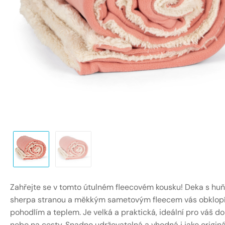
Zahřejte se v tomto útulném fleecovém kousku! Deka s hu
sherpa stranou a měkkým sametovým fleecem vás obklop
pohodlím a teplem. Je velká a praktická, ideální pro váš 
nebo na cesty. Snadno udržovatelná a vhodná i jako originá