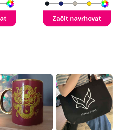
vat
Začít navrhovat