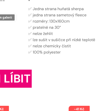
✅ Jedna strana huňatá sherpa
✅ jedna strana sametový fleece
n galerii
✅ rozměry: 130x160cm
✅ pratelné na 30°
✅ nelze žehlit
✅ lze sušit v sušičce při nízké teplotě
✅ nelze chemicky čistit
✅ 100% polyester
 LÍBIT
 Kč
-41 Kč