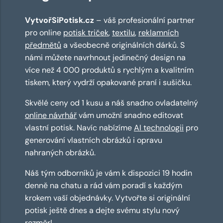
VytvořSiPotisk.cz
– váš profesionální partner
pro online
potisk triček
,
textilu
,
reklamních
předmětů
a všeobecně originálních dárků. S
námi můžete navrhnout jedinečný design na
více než 4 000 produktů s rychlým a kvalitním
tiskem, který vydrží opakované praní i sušičku.
Skvělé ceny od 1 kusu a náš snadno ovladatelný
online návrhář
vám umožní snadno editovat
vlastní potisk. Navíc nabízíme
AI technologii
pro
generování vlastních obrázků i opravu
nahraných obrázků.
Náš tým odborníků je vám k dispozici 19 hodin
denně na chatu a rád vám poradí s každým
krokem vaší objednávky. Vytvořte si originální
potisk ještě dnes a dejte svému stylu nový
rozměr!