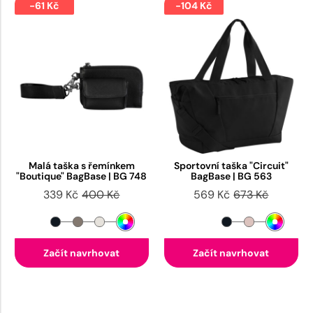
-61 Kč
-104 Kč
Malá taška s řemínkem
Sportovní taška "Circuit"
"Boutique" BagBase | BG 748
BagBase | BG 563
339 Kč
400 Kč
569 Kč
673 Kč
Začít navrhovat
Začít navrhovat