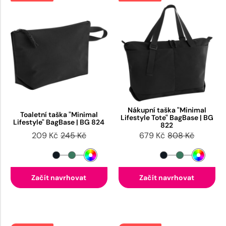
Nákupní taška "Minimal
Toaletní taška "Minimal
Lifestyle Tote" BagBase | BG
Lifestyle" BagBase | BG 824
822
209 Kč
245 Kč
679 Kč
808 Kč
Začít navrhovat
Začít navrhovat