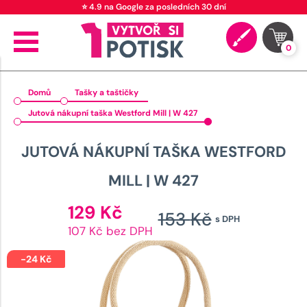
⭐ 4.9 na Google za posledních 30 dní
0
Domů
Tašky a taštičky
Jutová nákupní taška Westford Mill | W 427
JUTOVÁ NÁKUPNÍ TAŠKA WESTFORD
MILL | W 427
Aktuální
129
Kč
153
Kč
s DPH
cena
Původn
107 Kč bez DPH
je:
cena
129 Kč.
-
24
Kč
byla: