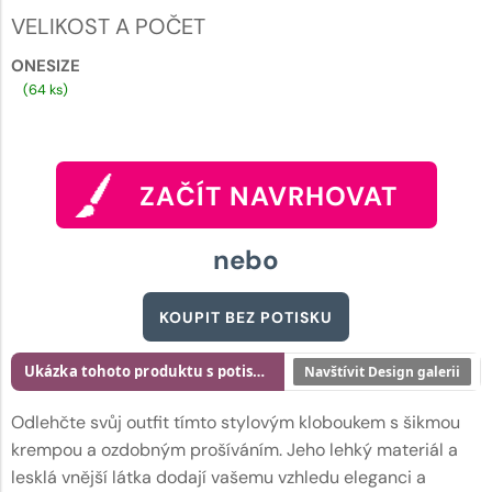
VELIKOST A POČET
ONESIZE
(64 ks)
ZAČÍT NAVRHOVAT
nebo
KOUPIT BEZ POTISKU
Ukázka tohoto produktu s potiskem
Navštívit Design galerii
Odlehčte svůj outfit tímto stylovým kloboukem s šikmou
krempou a ozdobným prošíváním. Jeho lehký materiál a
lesklá vnější látka dodají vašemu vzhledu eleganci a