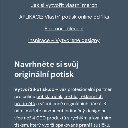
Jak si vytvořit vlastní merch
APLIKACE: Vlastní potisk online od 1 ks
Firemní oblečení
Inspirace - Vytvořené designy
Navrhněte si svůj
originální potisk
VytvořSiPotisk.cz
– váš profesionální partner
pro online
potisk triček
,
textilu
,
reklamních
předmětů
a všeobecně originálních dárků. S
námi můžete navrhnout jedinečný design na
více než 4 000 produktů s rychlým a kvalitním
tiskem, který vydrží opakované praní i sušičku.