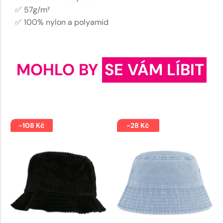
✅ 57g/m²
✅ 100% nylon a polyamid
MOHLO BY
SE VÁM LÍBIT
-108 Kč
-28 Kč