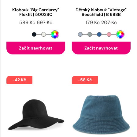
Klobouk "Big Corduroy"
Dětský klobouk "Vintage"
Flexfit | 5003BC
Beechfield | B 688B
589 Kč
697 Kč
179 Kč
207 Kč
Začít navrhovat
Začít navrhovat
-42 Kč
-58 Kč