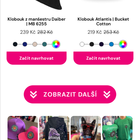
Klobouk z manšestru Daiber
Klobouk Atlantis | Bucket
| MB 6255
Cotton
239 Kč
282 Kč
219 Kč
253 Kč
Začít navrhovat
Začít navrhovat
ZOBRAZIT DALŠÍ