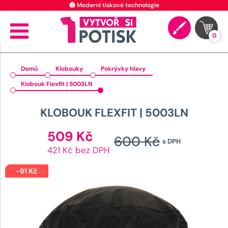
0
Domů
Klobouky
Pokrývky hlavy
Klobouk Flexfit | 5003LN
KLOBOUK FLEXFIT | 5003LN
Aktuální
509
Kč
600
Kč
s DPH
cena
Původn
421 Kč bez DPH
je:
cena
509 Kč.
-
91
Kč
byla:
600 Kč