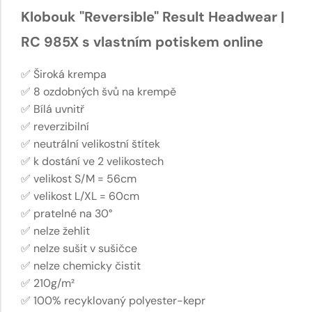
Klobouk "Reversible" Result Headwear |
RC 985X s vlastním potiskem online
✅ Široká krempa
✅ 8 ozdobných švů na krempě
✅ Bílá uvnitř
✅ reverzibilní
✅ neutrální velikostní štítek
✅ k dostání ve 2 velikostech
✅ velikost S/M = 56cm
✅ velikost L/XL = 60cm
✅ pratelné na 30°
✅ nelze žehlit
✅ nelze sušit v sušičce
✅ nelze chemicky čistit
✅ 210g/m²
✅ 100% recyklovaný polyester-kepr