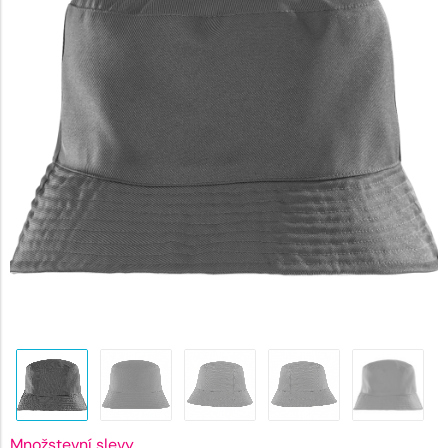
132 Kč.
Množstevní slevy