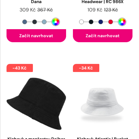
Dana
Headwear | RC 986X
309 Kč
367 Kč
109 Kč
123 Kč
Začít navrhovat
Začít navrhovat
-43 Kč
-34 Kč