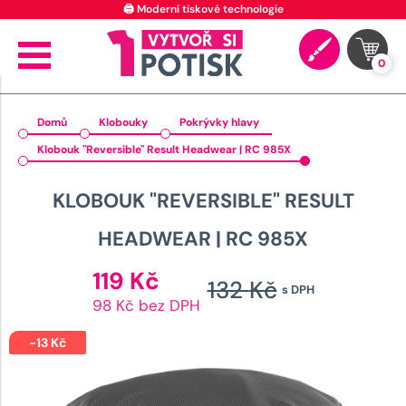
🖨️ Moderní tiskové technologie
0
Domů
Klobouky
Pokrývky hlavy
Klobouk "Reversible" Result Headwear | RC 985X
KLOBOUK "REVERSIBLE" RESULT
HEADWEAR | RC 985X
Aktuální
119
Kč
132
Kč
s DPH
cena
Původní
98 Kč bez DPH
je:
cena
119 Kč.
-
13
Kč
byla: