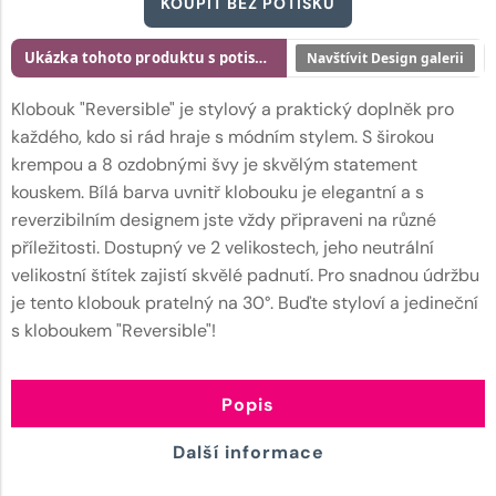
KOUPIT BEZ POTISKU
Ukázka tohoto produktu s potiskem
Navštívit Design galerii
Klobouk "Reversible" je stylový a praktický doplněk pro
každého, kdo si rád hraje s módním stylem. S širokou
krempou a 8 ozdobnými švy je skvělým statement
kouskem. Bílá barva uvnitř klobouku je elegantní a s
reverzibilním designem jste vždy připraveni na různé
příležitosti. Dostupný ve 2 velikostech, jeho neutrální
velikostní štítek zajistí skvělé padnutí. Pro snadnou údržbu
je tento klobouk pratelný na 30°. Buďte styloví a jedineční
s kloboukem "Reversible"!
Popis
Další informace