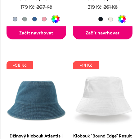
179 Kč
207 Kč
219 Kč
261 Kč
Začít navrhovat
Začít navrhovat
-58 Kč
-14 Kč
Džínový klobouk Atlantis |
Klobouk "Bound Edge" Result