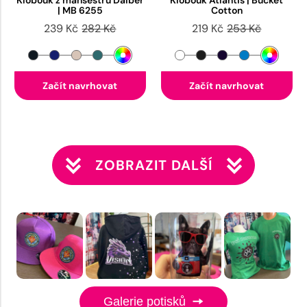
Klobouk z manšestru Daiber
Klobouk Atlantis | Bucket
| MB 6255
Cotton
239 Kč
282 Kč
219 Kč
253 Kč
Začít navrhovat
Začít navrhovat
ZOBRAZIT DALŠÍ
Galerie potisků