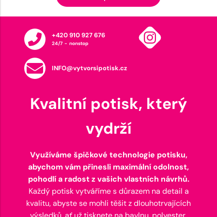
+420 910 927 676
24/7 - nonstop
INFO@vytvorsipotisk.cz
Kvalitní potisk, který
vydrží
Využíváme špičkové technologie potisku,
abychom vám přinesli maximální odolnost,
pohodlí a radost z vašich vlastních návrhů.
Každý potisk vytváříme s důrazem na detail a
kvalitu, abyste se mohli těšit z dlouhotrvajících
výsledků, ať už tisknete na bavlnu, polyester,