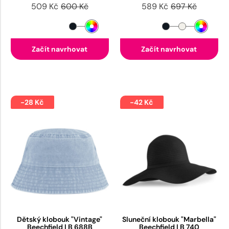
509 Kč
600 Kč
589 Kč
697 Kč
Začít navrhovat
Začít navrhovat
-28 Kč
-42 Kč
Dětský klobouk "Vintage"
Sluneční klobouk "Marbella"
Beechfield | B 688B
Beechfield | B 740