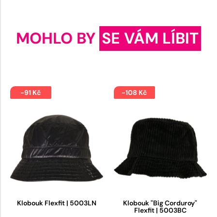
MOHLO BY
SE VÁM LÍBIT
-91 Kč
-108 Kč
Klobouk Flexfit | 5003LN
Klobouk "Big Corduroy"
Flexfit | 5003BC