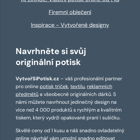
Firemní oblečení
Inspirace - Vytvořené designy
Navrhněte si svůj
originální potisk
VytvořSiPotisk.cz
– váš profesionální partner
pro online
potisk triček
,
textilu
,
reklamních
předmětů
a všeobecně originálních dárků. S
námi můžete navrhnout jedinečný design na
více než 4 000 produktů s rychlým a kvalitním
tiskem, který vydrží opakované praní i sušičku.
Skvělé ceny od 1 kusu a náš snadno ovladatelný
online návrhář
vám umožní snadno editovat