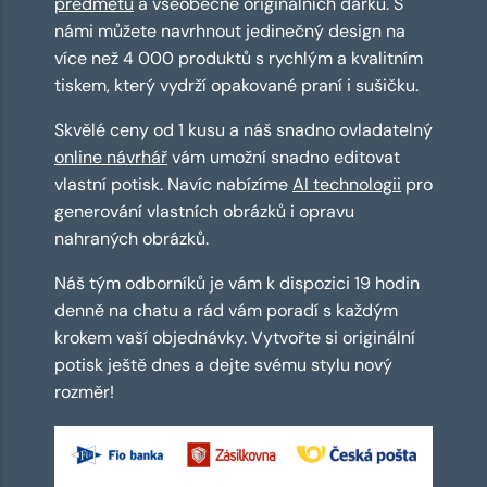
předmětů
a všeobecně originálních dárků. S
námi můžete navrhnout jedinečný design na
více než 4 000 produktů s rychlým a kvalitním
tiskem, který vydrží opakované praní i sušičku.
Skvělé ceny od 1 kusu a náš snadno ovladatelný
online návrhář
vám umožní snadno editovat
vlastní potisk. Navíc nabízíme
AI technologii
pro
generování vlastních obrázků i opravu
nahraných obrázků.
Náš tým odborníků je vám k dispozici 19 hodin
denně na chatu a rád vám poradí s každým
krokem vaší objednávky. Vytvořte si originální
potisk ještě dnes a dejte svému stylu nový
rozměr!