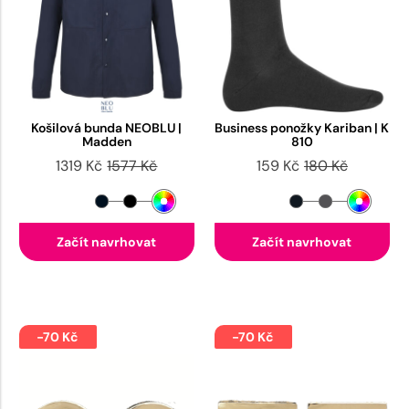
Košilová bunda NEOBLU |
Business ponožky Kariban | K
Madden
810
1319 Kč
1577 Kč
159 Kč
180 Kč
Začít navrhovat
Začít navrhovat
-70 Kč
-70 Kč