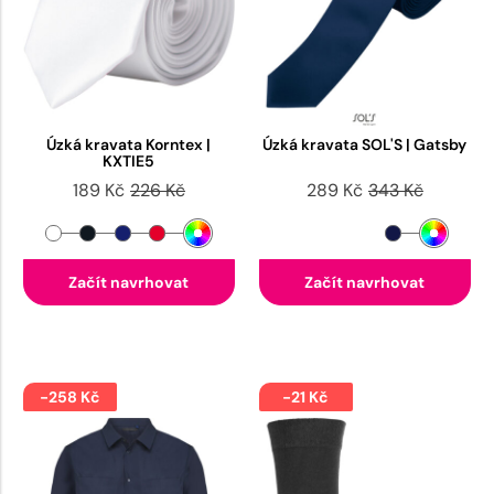
Úzká kravata Korntex |
Úzká kravata SOL'S | Gatsby
KXTIE5
189 Kč
226 Kč
289 Kč
343 Kč
Začít navrhovat
Začít navrhovat
-258 Kč
-21 Kč