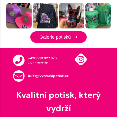
Galerie potisků
+420 910 927 676
24/7 - nonstop
INFO@vytvorsipotisk.cz
Kvalitní potisk, který
vydrží