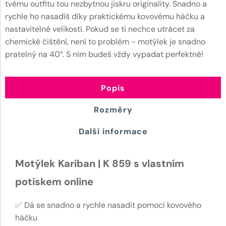
tvému outfitu tou nezbytnou jiskru originality. Snadno a
rychle ho nasadíš díky praktickému kovovému háčku a
nastavitelné velikosti. Pokud se ti nechce utrácet za
chemické čištění, není to problém - motýlek je snadno
pratelný na 40°. S ním budeš vždy vypadat perfektně!
Popis
Rozměry
Další informace
Motýlek Kariban | K 859 s vlastním
potiskem online
✅ Dá se snadno a rychle nasadit pomocí kovového
háčku