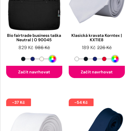
Bio fairtrade business taška
Klasická kravata Korntex |
Neutral | O 90045
KXTIE8
829 Kč
986 Kč
189 Kč
226 Kč
Začít navrhovat
Začít navrhovat
-37 Kč
-54 Kč