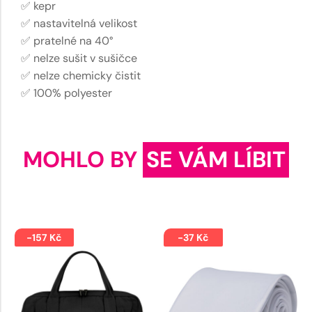
✅ kepr
✅ nastavitelná velikost
✅ pratelné na 40°
✅ nelze sušit v sušičce
✅ nelze chemicky čistit
✅ 100% polyester
MOHLO BY
SE VÁM LÍBIT
-157 Kč
-37 Kč