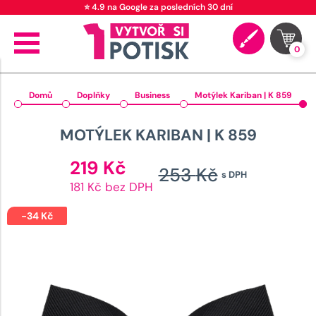
⭐ 4.9 na Google za posledních 30 dní
0
Domů
Doplňky
Business
Motýlek Kariban | K 859
MOTÝLEK KARIBAN | K 859
Aktuální
219
Kč
253
Kč
s DPH
cena
Původn
181 Kč bez DPH
je:
cena
219 Kč.
-
34
Kč
byla:
253 Kč.