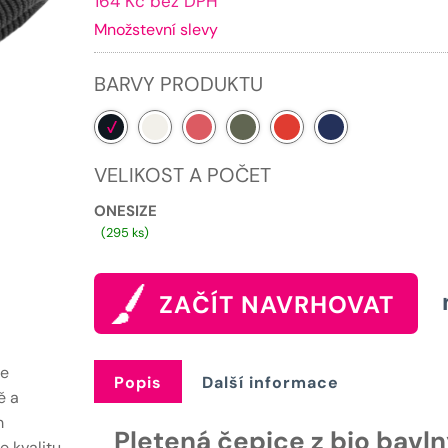
164 Kč bez DPH
cena
b
Množstevní slevy
je:
2
199 Kč.
BARVY PRODUKTU
VELIKOST A POČET
ONESIZE
(295 ks)
ZAČÍT NAVRHOVAT
je
Popis
Další informace
ě a
m
Pletená čepice z bio bavln
e kvalitu