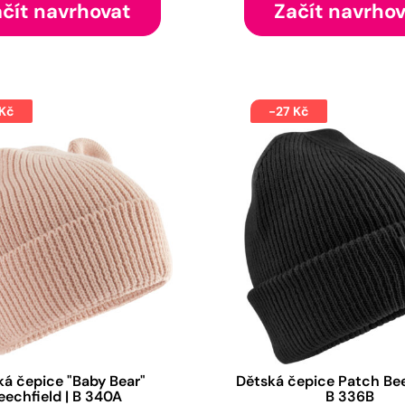
čít navrhovat
Začít navrho
 Kč
-27 Kč
ká čepice "Baby Bear"
Dětská čepice Patch Bee
eechfield | B 340A
B 336B