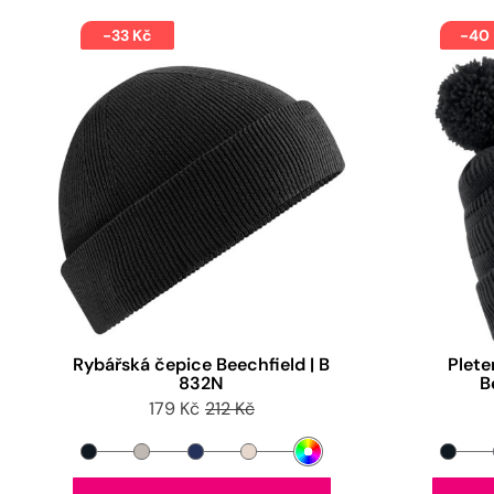
-33 Kč
-40
Rybářská čepice Beechfield | B
Plete
832N
B
179 Kč
212 Kč