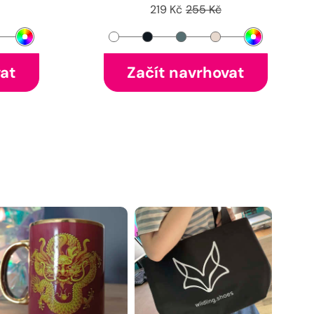
219 Kč
255 Kč
vat
Začít navrhovat