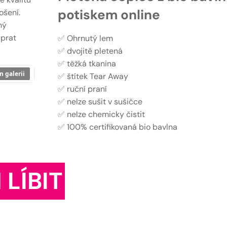
potiskem online
ošení.
ný
yprat
✅ Ohrnutý lem
✅ dvojitě pletená
✅ těžká tkanina
n galerii
✅ štítek Tear Away
✅ ruční praní
✅ nelze sušit v sušičce
✅ nelze chemicky čistit
✅ 100% certifikovaná bio bavlna
 LÍBIT