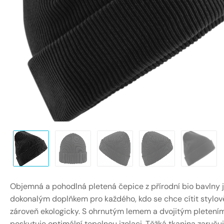
Objemná a pohodlná pletená čepice z přírodní bio bavlny 
dokonalým doplňkem pro každého, kdo se chce cítit stylov
zároveň ekologicky. S ohrnutým lemem a dvojitým pletení
poskytuje optimální tepelnou izolaci. Těžká tkanina zaručuj