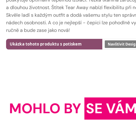
a dlouhou životnost. Štítek Tear Away nabízí flexibilitu při n
Skvěle ladí s každým outfit a dodá vašemu stylu ten správ
nádech osobnosti. A co je nejlepší - čepici lze pohodlně v
ručně a bude zase jako nová!
Ukázka tohoto produktu s potiskem
Navštívit Desig
MOHLO BY
SE VÁM