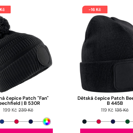
 Kč
-16 Kč
ná čepice Patch "Fan"
Dětská čepice Patch Bee
eechfield | B 530R
B 445B
199 Kč
239 Kč
119 Kč
135 Kč