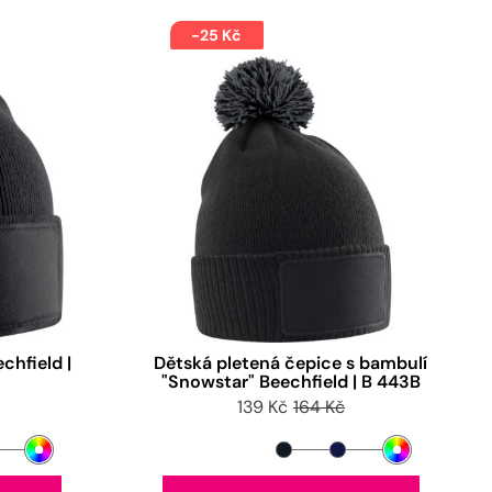
-25 Kč
chfield |
Dětská pletená čepice s bambulí
"Snowstar" Beechfield | B 443B
139 Kč
164 Kč