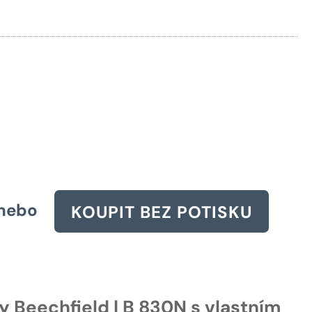
cena
yla:
39 Kč.
nebo
KOUPIT BEZ POTISKU
y Beechfield | B 830N s vlastním