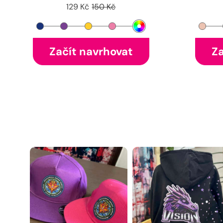
129 Kč
150 Kč
Začít navrhovat
Za