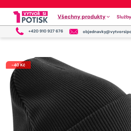
Všechny produkty
Služb
+420 910 927 676
objednavky@vytvorsipo
-
40
Kč