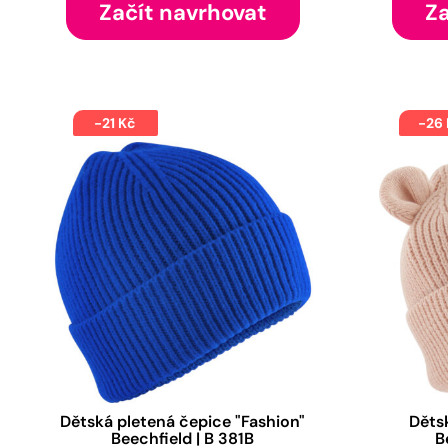
Začít navrhovat
Za
-21 Kč
-26
Dětská pletená čepice "Fashion"
Děts
Beechfield | B 381B
B