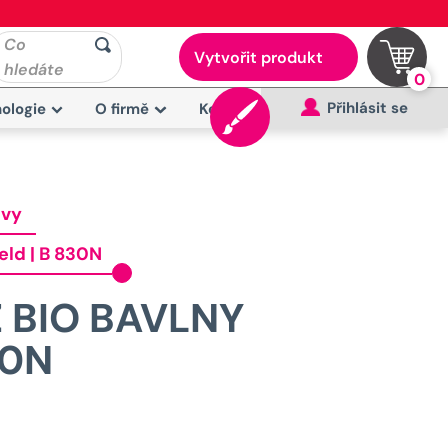
Co
Vytvořit produkt
hledáte
0
Přihlásit se
ologie
O firmě
Kontakt
avy
eld | B 830N
 BIO BAVLNY
30N
Původní