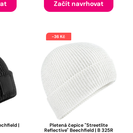
vat
Začít navrhovat
-36 Kč
chfield |
Pletená čepice "Streetlite
Reflective" Beechfield | B 325R