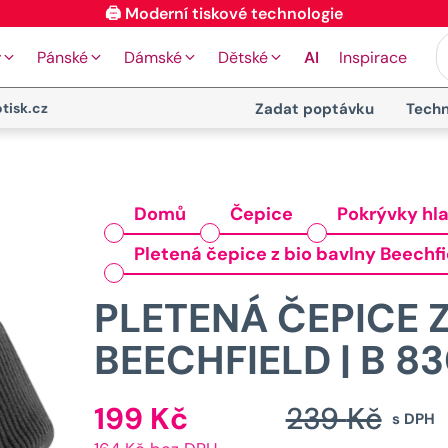
🖨️ Moderní tiskové technologie
y
Pánské
Dámské
Dětské
AI
Inspirace
tisk.cz
Zadat poptávku
Techn
Domů
Čepice
Pokrývky hl
Pletená čepice z bio bavlny Beechfi
PLETENÁ ČEPICE Z
BEECHFIELD | B 8
199
Kč
239
Kč
Aktuální
s DPH