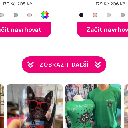
179 Kč
205 Kč
179 Kč
206 Kč
čít navrhovat
Začít navrho
ZOBRAZIT DALŠÍ