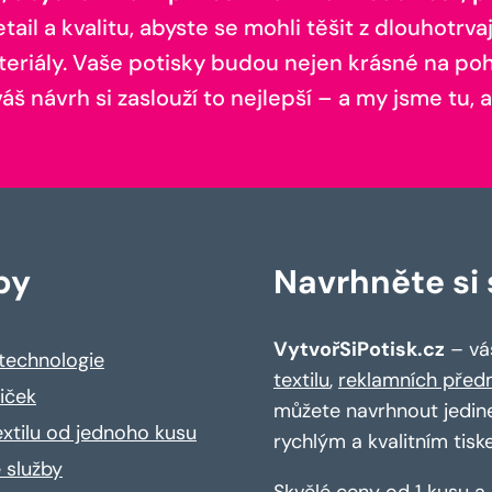
il a kvalitu, abyste se mohli těšit z dlouhotrvaj
teriály. Vaše potisky budou nejen krásné na pohl
š návrh si zaslouží to nejlepší – a my jsme tu, a
by
Navrhněte si s
VytvořSiPotisk.cz
– váš
 technologie
textilu
,
reklamních před
riček
můžete navrhnout jedin
extilu od jednoho kusu
rychlým a kvalitním tisk
 služby