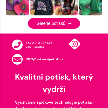
Galerie potisků
+420 910 927 676
24/7 - nonstop
INFO@vytvorsipotisk.cz
Kvalitní potisk, který
vydrží
Využíváme špičkové technologie potisku,