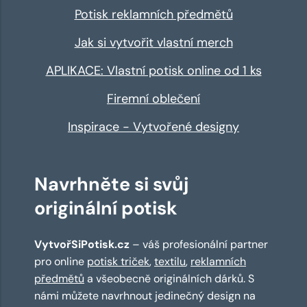
Potisk reklamních předmětů
Jak si vytvořit vlastní merch
APLIKACE: Vlastní potisk online od 1 ks
Firemní oblečení
Inspirace - Vytvořené designy
Navrhněte si svůj
originální potisk
VytvořSiPotisk.cz
– váš profesionální partner
pro online
potisk triček
,
textilu
,
reklamních
předmětů
a všeobecně originálních dárků. S
námi můžete navrhnout jedinečný design na