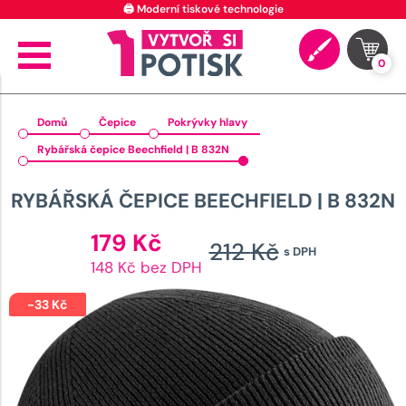
🖨️ Moderní tiskové technologie
0
Domů
Čepice
Pokrývky hlavy
Rybářská čepice Beechfield | B 832N
RYBÁŘSKÁ ČEPICE BEECHFIELD | B 832N
Aktuální
179
Kč
212
Kč
s DPH
cena
Původn
148 Kč bez DPH
je:
cena
179 Kč.
-
33
Kč
byla:
212 Kč.