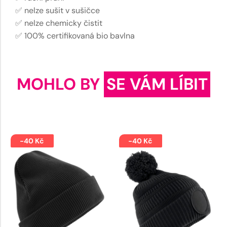
✅ nelze sušit v sušičce
✅ nelze chemicky čistit
✅ 100% certifikovaná bio bavlna
MOHLO BY
SE VÁM LÍBIT
-40 Kč
-40 Kč