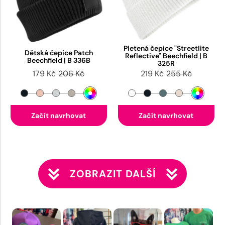
Pletená čepice "Streetlite
Dětská čepice Patch
Reflective" Beechfield | B
Beechfield | B 336B
325R
179 Kč
206 Kč
219 Kč
255 Kč
Začít navrhovat
Začít navrhovat
ZOBRAZIT DALŠÍ