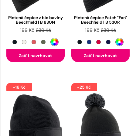
Pletená čepice z bio bavlny
Pletená čepice Patch "Fan"
Beechfield | B 830N
Beechfield | B 530R
199 Kč
239 Kč
199 Kč
239 Kč
Začít navrhovat
Začít navrhovat
-16 Kč
-25 Kč