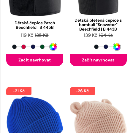
Dětská pletená čepice s
Dětská čepice Patch
bambulí "Snowstar"
Beechfield | B 445B
Beechfield | B 443B
119 Kč
135 Kč
139 Kč
164 Kč
Začít navrhovat
Začít navrhovat
-21 Kč
-26 Kč