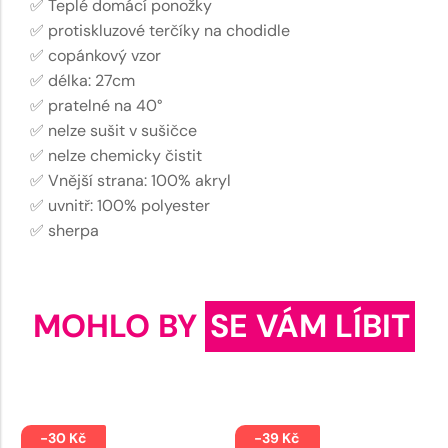
✅ Teplé domácí ponožky
✅ protiskluzové terčíky na chodidle
✅ copánkový vzor
✅ délka: 27cm
✅ pratelné na 40°
✅ nelze sušit v sušičce
✅ nelze chemicky čistit
✅ Vnější strana: 100% akryl
✅ uvnitř: 100% polyester
✅ sherpa
MOHLO BY
SE VÁM LÍBIT
-30 Kč
-39 Kč