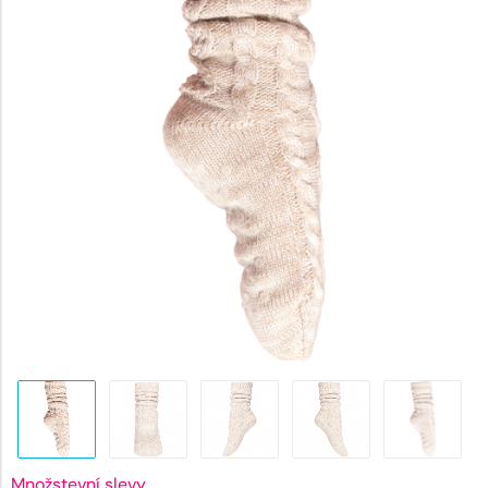
471 Kč.
Množstevní slevy