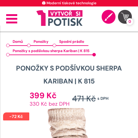
🖨️ Moderní tiskové technologie
0
Domů
Ponožky
Spodní prádlo
Ponožky s podšívkou sherpa Kariban | K 815
PONOŽKY S PODŠÍVKOU SHERPA
KARIBAN | K 815
Aktuální
399
Kč
471
Kč
s DPH
cena
Původn
330 Kč bez DPH
je:
cena
399 Kč.
-
72
Kč
byla: