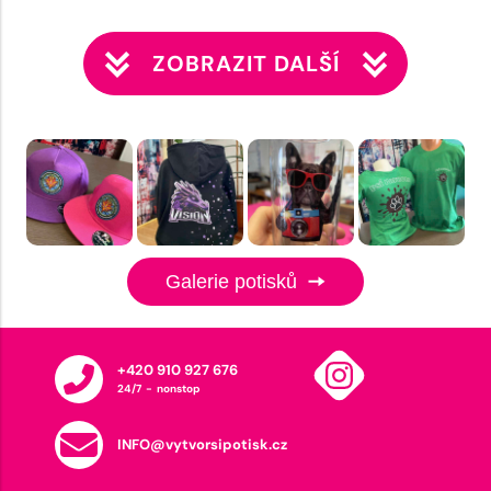
ZOBRAZIT DALŠÍ
Galerie potisků
+420 910 927 676
24/7 - nonstop
INFO@vytvorsipotisk.cz