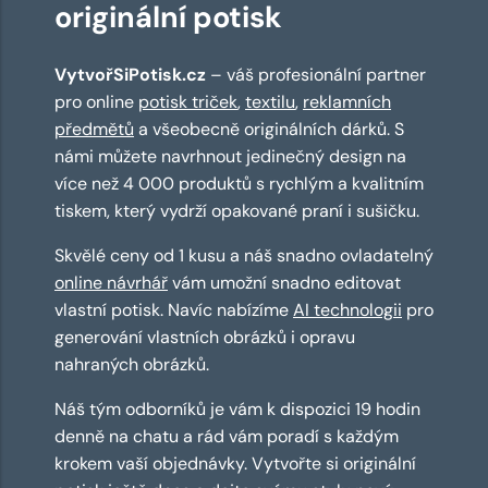
originální potisk
VytvořSiPotisk.cz
– váš profesionální partner
pro online
potisk triček
,
textilu
,
reklamních
předmětů
a všeobecně originálních dárků. S
námi můžete navrhnout jedinečný design na
více než 4 000 produktů s rychlým a kvalitním
tiskem, který vydrží opakované praní i sušičku.
Skvělé ceny od 1 kusu a náš snadno ovladatelný
online návrhář
vám umožní snadno editovat
vlastní potisk. Navíc nabízíme
AI technologii
pro
generování vlastních obrázků i opravu
nahraných obrázků.
Náš tým odborníků je vám k dispozici 19 hodin
denně na chatu a rád vám poradí s každým
krokem vaší objednávky. Vytvořte si originální