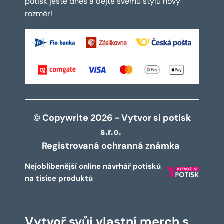
potisk ještě dnes a dejte svému stylu nový
rozměr!
© Copywrite 2026 - Vytvor si potisk
s.r.o.
Registrovaná ochranná známka
Nejoblíbenější online návrhář potisků
na tisíce produktů
Vytvoř svůj vlastní merch s