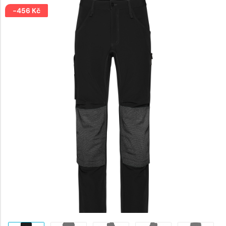
cena
2319 Kč.
-
456
Kč
byla:
2775 K