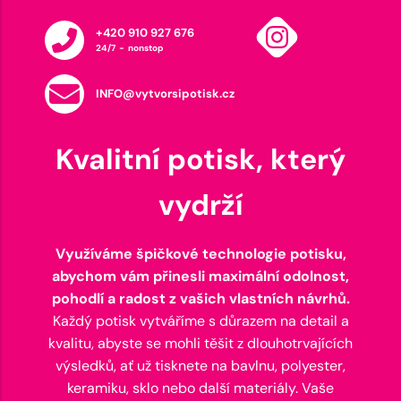
+420 910 927 676
24/7 - nonstop
INFO@vytvorsipotisk.cz
Kvalitní potisk, který
vydrží
Využíváme špičkové technologie potisku,
abychom vám přinesli maximální odolnost,
pohodlí a radost z vašich vlastních návrhů.
Každý potisk vytváříme s důrazem na detail a
kvalitu, abyste se mohli těšit z dlouhotrvajících
výsledků, ať už tisknete na bavlnu, polyester,
keramiku, sklo nebo další materiály. Vaše