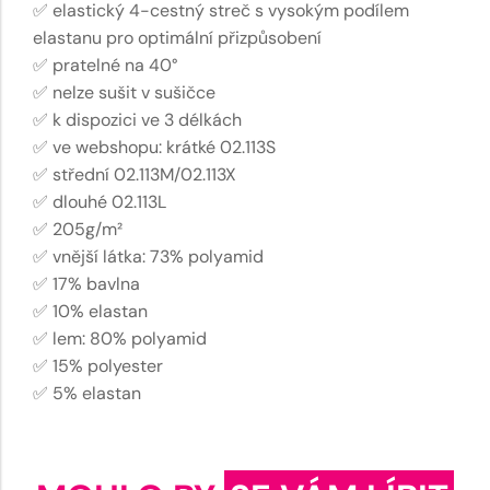
✅ elastický 4-cestný streč s vysokým podílem
elastanu pro optimální přizpůsobení
✅ pratelné na 40°
✅ nelze sušit v sušičce
✅ k dispozici ve 3 délkách
✅ ve webshopu: krátké 02.113S
✅ střední 02.113M/02.113X
✅ dlouhé 02.113L
✅ 205g/m²
✅ vnější látka: 73% polyamid
✅ 17% bavlna
✅ 10% elastan
✅ lem: 80% polyamid
✅ 15% polyester
✅ 5% elastan