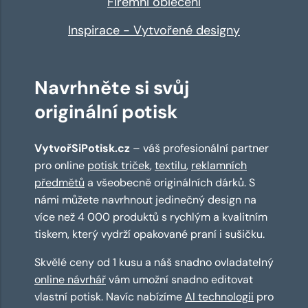
Firemní oblečení
Inspirace - Vytvořené designy
Navrhněte si svůj
originální potisk
VytvořSiPotisk.cz
– váš profesionální partner
pro online
potisk triček
,
textilu
,
reklamních
předmětů
a všeobecně originálních dárků. S
námi můžete navrhnout jedinečný design na
více než 4 000 produktů s rychlým a kvalitním
tiskem, který vydrží opakované praní i sušičku.
Skvělé ceny od 1 kusu a náš snadno ovladatelný
online návrhář
vám umožní snadno editovat
vlastní potisk. Navíc nabízíme
AI technologii
pro