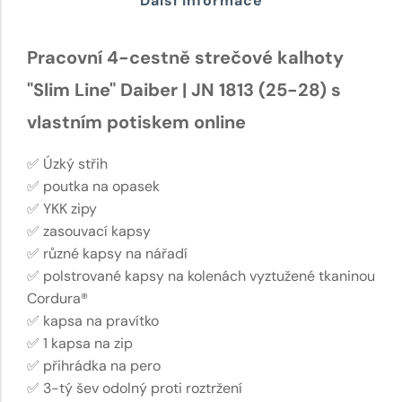
Další informace
Pracovní 4-cestně strečové kalhoty
"Slim Line" Daiber | JN 1813 (25-28) s
vlastním potiskem online
✅ Úzký střih
✅ poutka na opasek
✅ YKK zipy
✅ zasouvací kapsy
✅ různé kapsy na nářadí
✅ polstrované kapsy na kolenách vyztužené tkaninou
Cordura®
✅ kapsa na pravítko
✅ 1 kapsa na zip
✅ přihrádka na pero
✅ 3-tý šev odolný proti roztržení