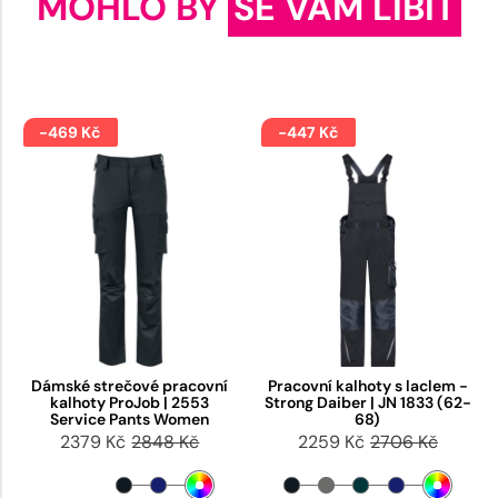
MOHLO BY
SE VÁM LÍBIT
-469 Kč
-447 Kč
Dámské strečové pracovní
Pracovní kalhoty s laclem -
kalhoty ProJob | 2553
Strong Daiber | JN 1833 (62-
Service Pants Women
68)
2379 Kč
2848 Kč
2259 Kč
2706 Kč