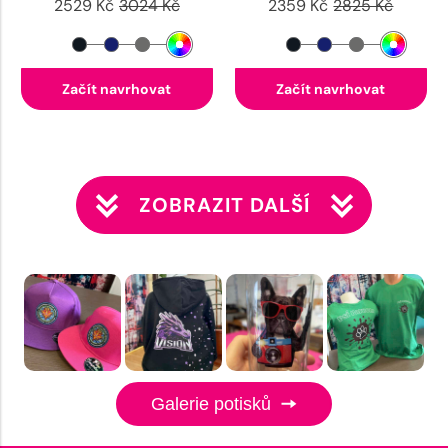
2529 Kč
3024 Kč
2359 Kč
2825 Kč
Začít navrhovat
Začít navrhovat
ZOBRAZIT DALŠÍ
Galerie potisků