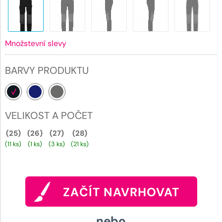
Množstevní slevy
BARVY PRODUKTU
VELIKOST A POČET
(25)
(26)
(27)
(28)
(11 ks)
(1 ks)
(3 ks)
(21 ks)
ZAČÍT NAVRHOVAT
nebo