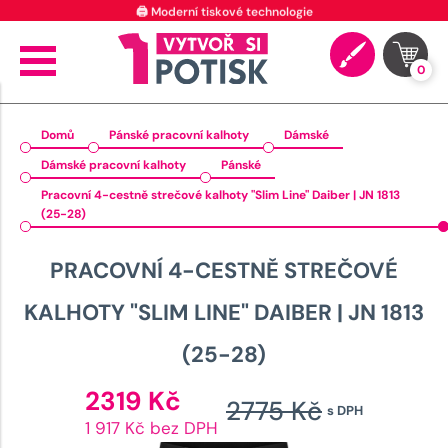
⭐ 4.9 na Google za posledních 30 dní
0
Domů
Pánské pracovní kalhoty
Dámské
Dámské pracovní kalhoty
Pánské
Pracovní 4-cestně strečové kalhoty "Slim Line" Daiber | JN 1813
(25-28)
PRACOVNÍ 4-CESTNĚ STREČOVÉ
KALHOTY "SLIM LINE" DAIBER | JN 1813
(25-28)
Aktuální
2319
Kč
2775
Kč
s DPH
cena
Původ
1 917 Kč bez DPH
je: