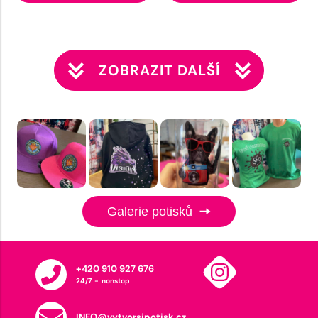
ZOBRAZIT DALŠÍ
Galerie potisků
+420 910 927 676
24/7 - nonstop
INFO@vytvorsipotisk.cz