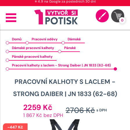
⭐ 4.9 na Google za posledních 30 dní
0
Domů
Pracovní oděvy
Dámské
Dámské pracovní kalhoty
Pánské
Pánské pracovní kalhoty
Pracovní kalhoty s laclem - Strong Daiber | JN 1833 (62-68)
PRACOVNÍ KALHOTY S LACLEM -
STRONG DAIBER | JN 1833 (62-68)
Aktuální
2259
Kč
2706
Kč
s DPH
cena
Původ
1 867 Kč bez DPH
je:
cena
2259 Kč.
-
447
Kč