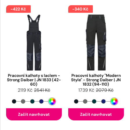
-422 Kč
-340 Kč
Pracovní kalhoty s laclem -
Pracovní kalhoty "Modern
Strong Daiber | JN 1833 (42-
Style" - Strong Daiber | JN
60)
1832 (94-110)
2119 Kč
2541 Kč
1739 Kč
2079 Kč
Začít navrhovat
Začít navrhovat