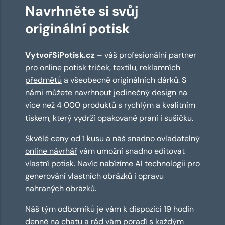
Navrhněte si svůj
originální potisk
VytvořSiPotisk.cz
– váš profesionální partner
pro online
potisk triček
,
textilu
,
reklamních
předmětů
a všeobecně originálních dárků. S
námi můžete navrhnout jedinečný design na
více než 4 000 produktů s rychlým a kvalitním
tiskem, který vydrží opakované praní i sušičku.
Skvělé ceny od 1 kusu a náš snadno ovladatelný
online návrhář
vám umožní snadno editovat
vlastní potisk. Navíc nabízíme
AI technologii
pro
generování vlastních obrázků i opravu
nahraných obrázků.
Náš tým odborníků je vám k dispozici 19 hodin
denně na chatu a rád vám poradí s každým