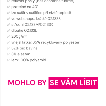
✅ reflexní prvky (bez ochranné funkce)
✅ pratelné na 40°
✅ lze sušit v sušičce při nízké teplotě
✅ ve webshopu: krátké 02.133S
✅ střední 02.133M/02.133X
✅ dlouhé 02.133L
✅ 260g/m²
✅ vnější látka: 65% recyklovaný polyester
✅ 32% bio bavlna
✅ 3% elastan
✅ lem: 100% polyamid
MOHLO BY
SE VÁM LÍBIT