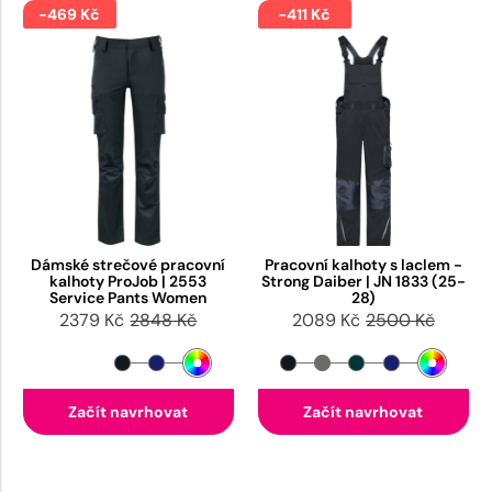
-469 Kč
-411 Kč
Dámské strečové pracovní
Pracovní kalhoty s laclem -
kalhoty ProJob | 2553
Strong Daiber | JN 1833 (25-
Service Pants Women
28)
2379 Kč
2848 Kč
2089 Kč
2500 Kč
Začít navrhovat
Začít navrhovat