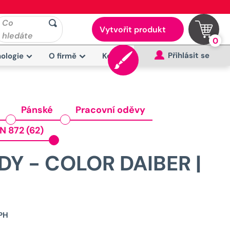
Co
Vytvořit produkt
hledáte
0
Přihlásit se
ologie
O firmě
Kontakt
Pánské
Pracovní oděvy
N 872 (62)
Y - COLOR DAIBER |
Původní
PH