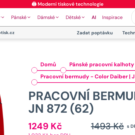
y
Pánské
Dámské
Dětské
AI
Inspirace
tisk.cz
Zadat poptávku
Techn
Domů
Pánské pracovní kalhoty
Pracovní bermudy - Color Daiber | J
PRACOVNÍ BERMUD
JN 872 (62)
1249
Kč
1493
Kč
Aktuální
s D