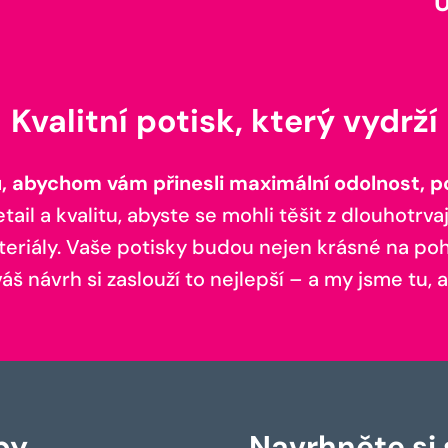
Kvalitní potisk, který vydrží
 abychom vám přinesli maximální odolnost, poh
il a kvalitu, abyste se mohli těšit z dlouhotrvaj
teriály. Vaše potisky budou nejen krásné na pohl
š návrh si zaslouží to nejlepší – a my jsme tu, a
by
Navrhněte si s