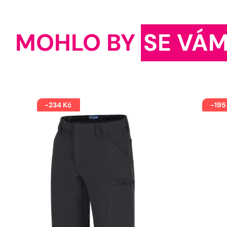
MOHLO BY
SE VÁM
-234 Kč
-195