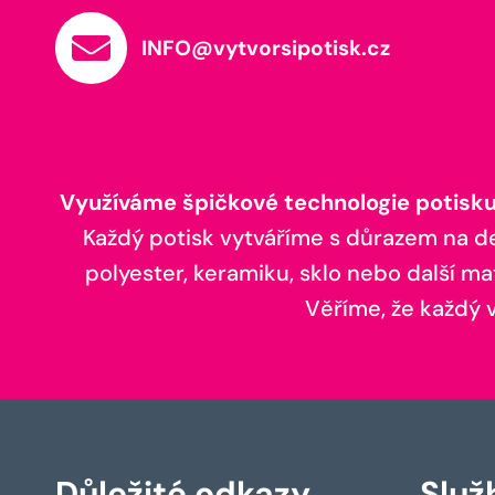
INFO@vytvorsipotisk.cz
Využíváme špičkové technologie potisku,
Každý potisk vytváříme s důrazem na deta
polyester, keramiku, sklo nebo další ma
Věříme, že každý vá
Důležité odkazy
Služ