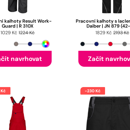
ní kalhoty Result Work-
Pracovní kalhoty s lacle
Guard | R 310X
Daiber | JN 879 (42
1029 Kč
1224 Kč
1829 Kč
2193 Kč
čít navrhovat
Začít navrho
 Kč
-230 Kč