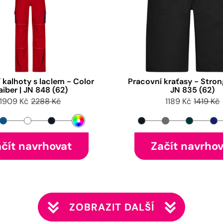
 kalhoty s laclem - Color
Pracovní kraťasy - Strong
aiber | JN 848 (62)
JN 835 (62)
1909 Kč
2288 Kč
1189 Kč
1419 Kč
čít navrhovat
Začít navrho
ZOBRAZIT DALŠÍ