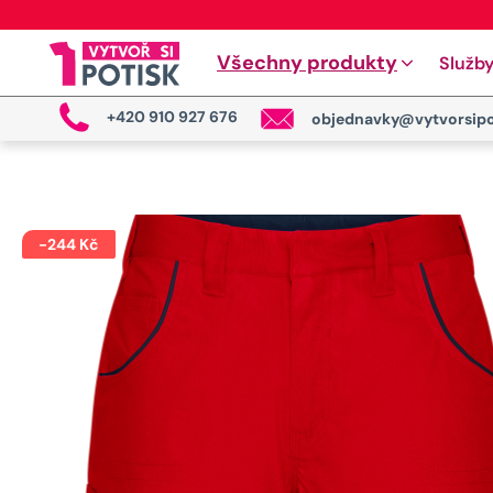
Všechny produkty
Služb
+420 910 927 676
objednavky@vytvorsipo
-
244
Kč