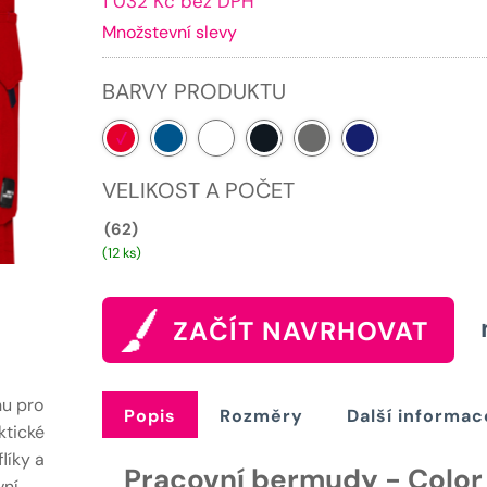
1 032 Kč bez DPH
cena
Množstevní slevy
je:
1249 Kč.
BARVY PRODUKTU
VELIKOST A POČET
(62)
(12 ks)
ZAČÍT NAVRHOVAT
nu pro
Popis
Rozměry
Další informac
ktické
líky a
Pracovní bermudy - Color D
vní