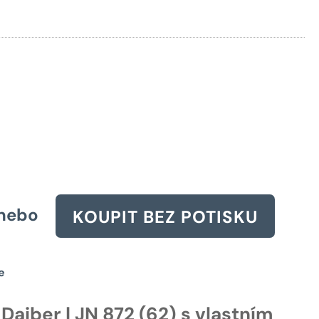
cena
byla:
1493 Kč.
nebo
KOUPIT BEZ POTISKU
e
aiber | JN 872 (62) s vlastním