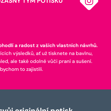
ÚŽASNÝ TÝM POTISKŮ
odlí a radost z vašich vlastních návrhů.
ících výsledků, ať už tisknete na bavlnu,
ed, ale také odolné vůči praní a sušení.
bychom to zajistili.
vůj originální potisk