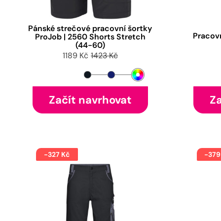
Pánské strečové pracovní šortky
Pracov
ProJob | 2560 Shorts Stretch
(44-60)
1189 Kč
1423 Kč
Začít navrhovat
Za
-327 Kč
-379