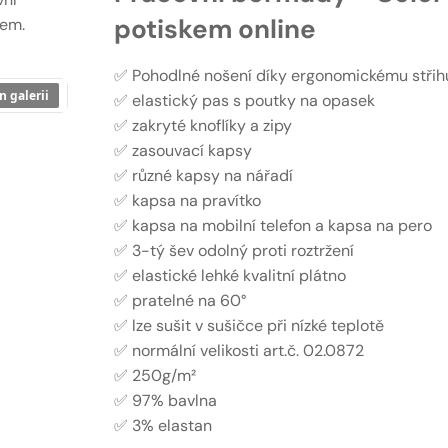
potiskem online
nem.
✅ Pohodlné nošení díky ergonomickému střihu
n galerii
✅ elastický pas s poutky na opasek
✅ zakryté knoflíky a zipy
✅ zasouvací kapsy
✅ různé kapsy na nářadí
✅ kapsa na pravítko
✅ kapsa na mobilní telefon a kapsa na pero
✅ 3-tý šev odolný proti roztržení
✅ elastické lehké kvalitní plátno
✅ pratelné na 60°
✅ lze sušit v sušičce při nízké teplotě
✅ normální velikosti art.č. 02.0872
✅ 250g/m²
✅ 97% bavlna
✅ 3% elastan