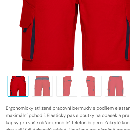
Ergonomicky střižené pracovní bermudy s podílem elasta
maximální pohodlí. Elastický pas s poutky na opasek a pra
kapsy pro vaše nářadí, mobilní telefon či pero. Zakryté knof
zipy zajišťují dokonalý vzhled. Navrženo pro náročné praco