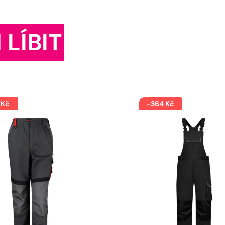
 LÍBIT
 Kč
-364 Kč