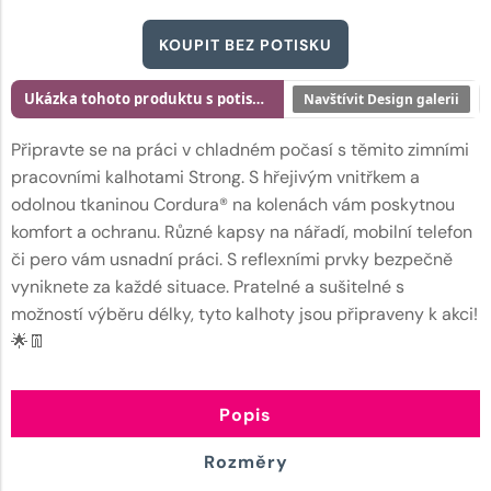
KOUPIT BEZ POTISKU
Ukázka tohoto produktu s potiskem
Navštívit Design galerii
Připravte se na práci v chladném počasí s těmito zimními
pracovními kalhotami Strong. S hřejivým vnitřkem a
odolnou tkaninou Cordura® na kolenách vám poskytnou
komfort a ochranu. Různé kapsy na nářadí, mobilní telefon
či pero vám usnadní práci. S reflexními prvky bezpečně
vyniknete za každé situace. Pratelné a sušitelné s
možností výběru délky, tyto kalhoty jsou připraveny k akci!
🌟👖
Popis
Rozměry