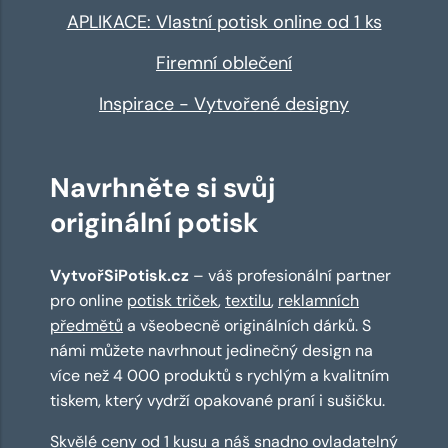
APLIKACE: Vlastní potisk online od 1 ks
Firemní oblečení
Inspirace - Vytvořené designy
Navrhněte si svůj
originální potisk
VytvořSiPotisk.cz
– váš profesionální partner
pro online
potisk triček
,
textilu
,
reklamních
předmětů
a všeobecně originálních dárků. S
námi můžete navrhnout jedinečný design na
více než 4 000 produktů s rychlým a kvalitním
tiskem, který vydrží opakované praní i sušičku.
Skvělé ceny od 1 kusu a náš snadno ovladatelný