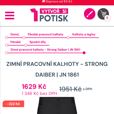
🚚 Doprava od 89 Kč
0
Domů
Pánské pracovní kalhoty
Kalhoty a legíny
Pánské
Spodní díly
Zimní pracovní kalhoty - Strong Daiber | JN 1861
ZIMNÍ PRACOVNÍ KALHOTY - STRONG
DAIBER | JN 1861
Aktuální
1629
Kč
1951
Kč
s DPH
cena
Původn
1 346 Kč bez DPH
je:
cena
1629 Kč.
-
322
Kč