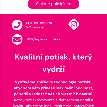
Galerie potisků
+420 910 927 676
24/7 - nonstop
INFO@vytvorsipotisk.cz
Kvalitní potisk, který
vydrží
Využíváme špičkové technologie potisku,
abychom vám přinesli maximální odolnost,
pohodlí a radost z vašich vlastních návrhů.
Každý potisk vytváříme s důrazem na detail a
kvalitu, abyste se mohli těšit z dlouhotrvajících