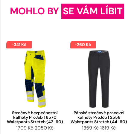
MOHLO BY
SE VÁM LÍBIT
-341 Kč
-260 Kč
Strečové bezpečnostní
Pánské strečové pracovní
kalhoty ProJob | 6570
kalhoty ProJob | 2558
Waistpants Stretch (42-60)
Waistpants Stretch (44-60)
1709 Kč
2050 Kč
1359 Kč
1619 Kč