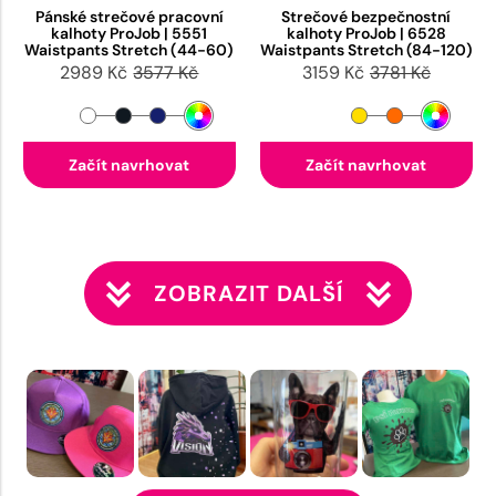
Pánské strečové pracovní
Strečové bezpečnostní
kalhoty ProJob | 5551
kalhoty ProJob | 6528
Waistpants Stretch (44-60)
Waistpants Stretch (84-120)
2989 Kč
3577 Kč
3159 Kč
3781 Kč
Začít navrhovat
Začít navrhovat
ZOBRAZIT DALŠÍ