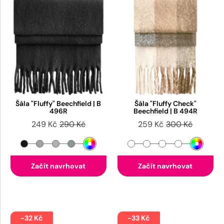
Šála "Fluffy" Beechfield | B
Šála "Fluffy Check"
496R
Beechfield | B 494R
249 Kč
290 Kč
259 Kč
300 Kč
Začít navrhovat
Začít navrhovat
-32 Kč
-33 Kč