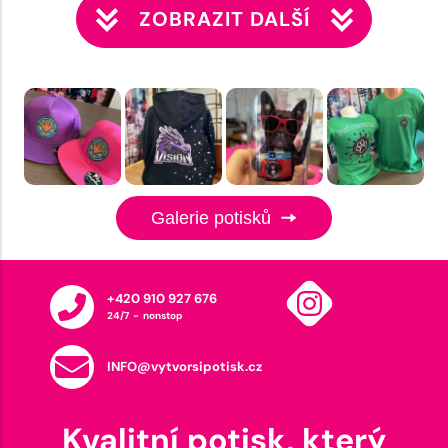
ZOBRAZIT DALŠÍ
Galerie potisků
+420 910 927 676
24/7 - nonstop
INFO@vytvorsipotisk.cz
Kvalitní potisk, který