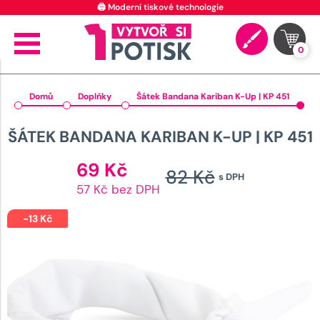
🖨️ Moderní tiskové technologie
0
Domů
Doplňky
Šátek Bandana Kariban K-Up | KP 451
ŠÁTEK BANDANA KARIBAN K-UP | KP 451
Aktuální
69
Kč
82
Kč
s DPH
cena
Původní
57 Kč bez DPH
je:
cena
69 Kč.
-
13
Kč
byla:
82 Kč.