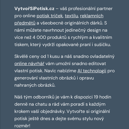
VytvořSiPotisk.cz
– váš profesionální partner
pro online
potisk triček
,
textilu
,
reklamních
předmětů
a všeobecně originálních dárků. S
námi můžete navrhnout jedinečný design na
více než 4 000 produktů s rychlým a kvalitním
tiskem, který vydrží opakované praní i sušičku.
Skvělé ceny od 1 kusu a náš snadno ovladatelný
online návrhář
vám umožní snadno editovat
vlastní potisk. Navíc nabízíme
AI technologii
pro
generování vlastních obrázků i opravu
nahraných obrázků.
Náš tým odborníků je vám k dispozici 19 hodin
denně na chatu a rád vám poradí s každým
krokem vaší objednávky. Vytvořte si originální
potisk ještě dnes a dejte svému stylu nový
rozměr!