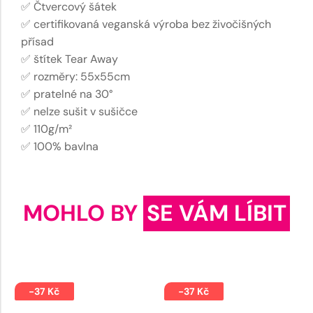
✅ Čtvercový šátek
✅ certifikovaná veganská výroba bez živočišných
přísad
✅ štítek Tear Away
✅ rozměry: 55x55cm
✅ pratelné na 30°
✅ nelze sušit v sušičce
✅ 110g/m²
✅ 100% bavlna
MOHLO BY
SE VÁM LÍBIT
-37 Kč
-37 Kč