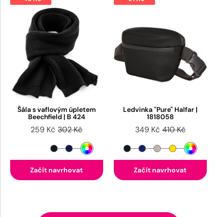
Šála s vaflovým úpletem
Ledvinka "Pure" Halfar |
Beechfield | B 424
1818058
259 Kč
302 Kč
349 Kč
410 Kč
Začít navrhovat
Začít navrhovat