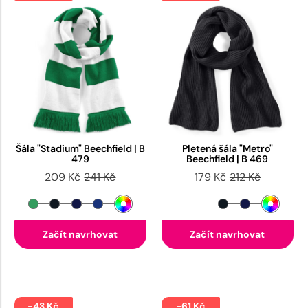
Šála "Stadium" Beechfield | B
Pletená šála "Metro"
479
Beechfield | B 469
209 Kč
241 Kč
179 Kč
212 Kč
Začít navrhovat
Začít navrhovat
-43 Kč
-61 Kč