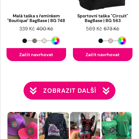
Malá taška s řemínkem
Sportovní taška "Circuit"
"Boutique" BagBase | BG 748
BagBase | BG 563
339 Kč
400 Kč
569 Kč
673 Kč
Začít navrhovat
Začít navrhovat
ZOBRAZIT DALŠÍ