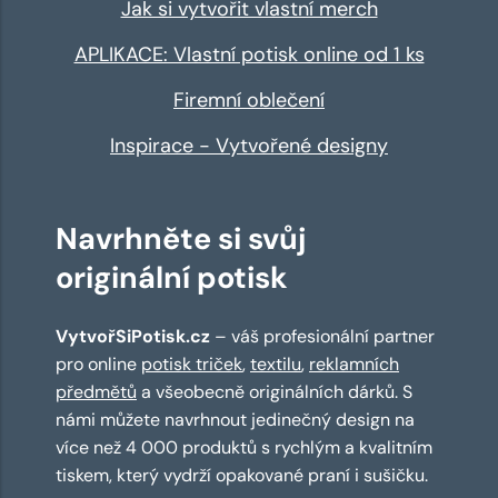
Jak si vytvořit vlastní merch
APLIKACE: Vlastní potisk online od 1 ks
Firemní oblečení
Inspirace - Vytvořené designy
Navrhněte si svůj
originální potisk
VytvořSiPotisk.cz
– váš profesionální partner
pro online
potisk triček
,
textilu
,
reklamních
předmětů
a všeobecně originálních dárků. S
námi můžete navrhnout jedinečný design na
více než 4 000 produktů s rychlým a kvalitním
tiskem, který vydrží opakované praní i sušičku.