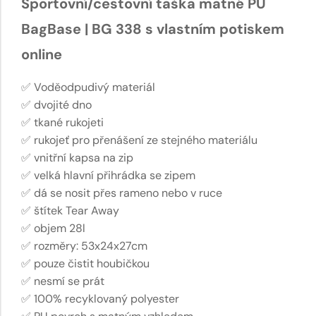
Sportovní/cestovní taška matné PU
BagBase | BG 338 s vlastním potiskem
online
✅ Voděodpudivý materiál
✅ dvojité dno
✅ tkané rukojeti
✅ rukojeť pro přenášení ze stejného materiálu
✅ vnitřní kapsa na zip
✅ velká hlavní přihrádka se zipem
✅ dá se nosit přes rameno nebo v ruce
✅ štítek Tear Away
✅ objem 28l
✅ rozměry: 53x24x27cm
✅ pouze čistit houbičkou
✅ nesmí se prát
✅ 100% recyklovaný polyester