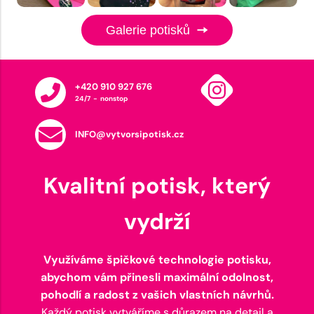
Galerie potisků
+420 910 927 676
24/7 - nonstop
INFO@vytvorsipotisk.cz
Kvalitní potisk, který
vydrží
Využíváme špičkové technologie potisku,
abychom vám přinesli maximální odolnost,
pohodlí a radost z vašich vlastních návrhů.
Každý potisk vytváříme s důrazem na detail a