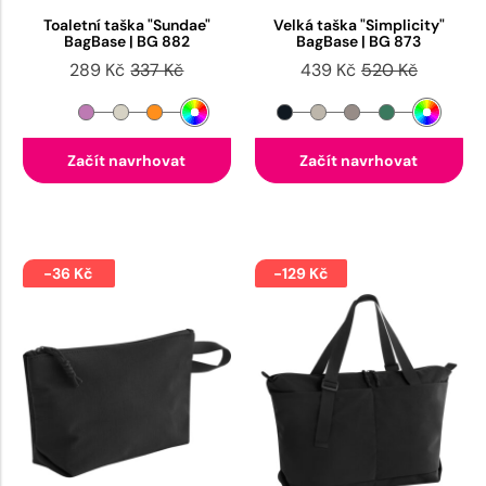
Toaletní taška "Sundae"
Velká taška "Simplicity"
BagBase | BG 882
BagBase | BG 873
289 Kč
337 Kč
439 Kč
520 Kč
Začít navrhovat
Začít navrhovat
-36 Kč
-129 Kč