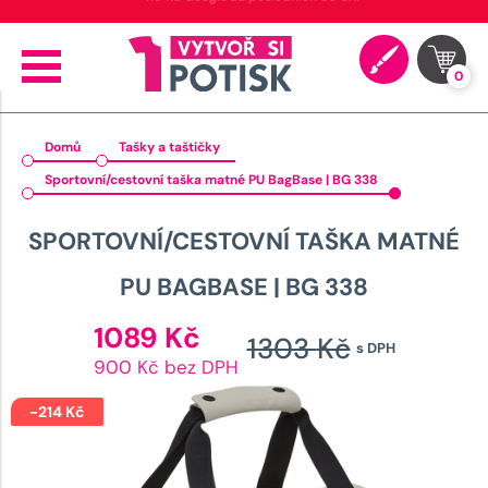
⭐ 4.9 na Google za posledních 30 dní
0
Domů
Tašky a taštičky
Sportovní/cestovní taška matné PU BagBase | BG 338
SPORTOVNÍ/CESTOVNÍ TAŠKA MATNÉ
PU BAGBASE | BG 338
Aktuální
1089
Kč
1303
Kč
s DPH
cena
Původn
900 Kč bez DPH
je:
cena
1089 Kč.
-
214
Kč
byla: