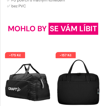
✅ PU povrch s matným vzhledem
✅ bez PVC
MOHLO BY
SE VÁM LÍBIT
-175 Kč
-157 Kč