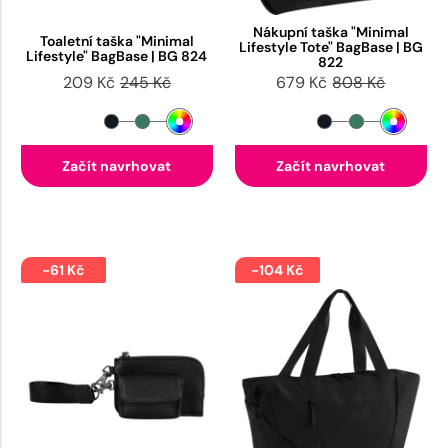
Nákupní taška "Minimal
Toaletní taška "Minimal
Lifestyle Tote" BagBase | BG
Lifestyle" BagBase | BG 824
822
209 Kč
245 Kč
679 Kč
808 Kč
Začít navrhovat
Začít navrhovat
-61 Kč
-104 Kč