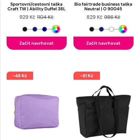
Sportovní/cestovní taška
Bio fairtrade business taška
Craft TW | Ability Duffel 38L
Neutral | O 90045
929 Kč
1104 Kč
829 Kč
986 Kč
Začít navrhovat
Začít navrhovat
-48 Kč
-81 Kč