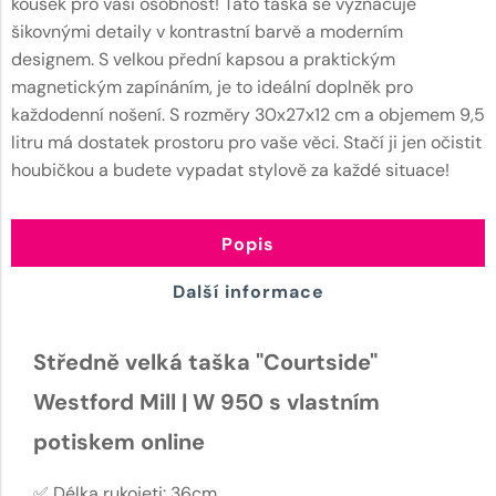
kousek pro vaši osobnost! Tato taška se vyznačuje
šikovnými detaily v kontrastní barvě a moderním
designem. S velkou přední kapsou a praktickým
magnetickým zapínáním, je to ideální doplněk pro
každodenní nošení. S rozměry 30x27x12 cm a objemem 9,5
litru má dostatek prostoru pro vaše věci. Stačí ji jen očistit
houbičkou a budete vypadat stylově za každé situace!
Popis
Další informace
Středně velká taška "Courtside"
Westford Mill | W 950 s vlastním
potiskem online
✅ Délka rukojeti: 36cm