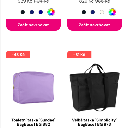
929 Kč
1104 Kč
829 Kč
986 Kč
Začít navrhovat
Začít navrhovat
-48 Kč
-81 Kč
Toaletní taška "Sundae"
Velká taška "Simplicity"
BagBase | BG 882
BagBase | BG 873