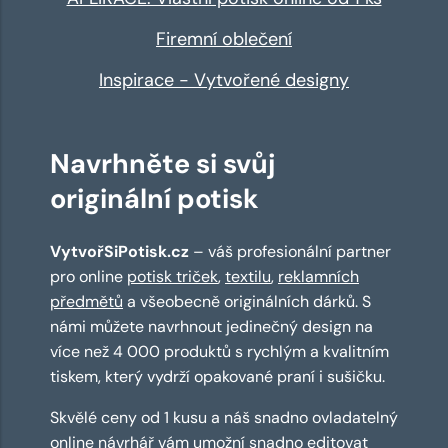
Firemní oblečení
Inspirace - Vytvořené designy
Navrhněte si svůj
originální potisk
VytvořSiPotisk.cz
– váš profesionální partner
pro online
potisk triček
,
textilu
,
reklamních
předmětů
a všeobecně originálních dárků. S
námi můžete navrhnout jedinečný design na
více než 4 000 produktů s rychlým a kvalitním
tiskem, který vydrží opakované praní i sušičku.
Skvělé ceny od 1 kusu a náš snadno ovladatelný
online návrhář
vám umožní snadno editovat