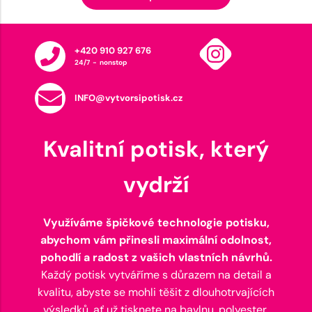
+420 910 927 676
24/7 - nonstop
INFO@vytvorsipotisk.cz
Kvalitní potisk, který
vydrží
Využíváme špičkové technologie potisku,
abychom vám přinesli maximální odolnost,
pohodlí a radost z vašich vlastních návrhů.
Každý potisk vytváříme s důrazem na detail a
kvalitu, abyste se mohli těšit z dlouhotrvajících
výsledků, ať už tisknete na bavlnu, polyester,