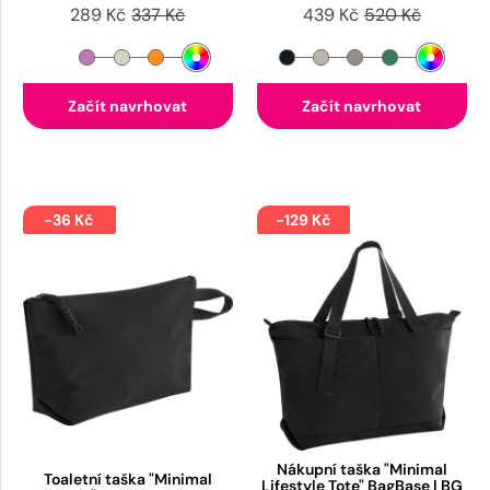
289 Kč
337 Kč
439 Kč
520 Kč
Začít navrhovat
Začít navrhovat
-36 Kč
-129 Kč
Nákupní taška "Minimal
Toaletní taška "Minimal
Lifestyle Tote" BagBase | BG