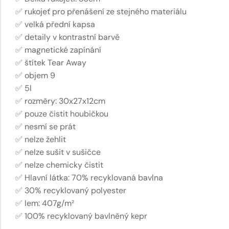
✅ rukojeť pro přenášení ze stejného materiálu
✅ velká přední kapsa
✅ detaily v kontrastní barvě
✅ magnetické zapínání
✅ štítek Tear Away
✅ objem 9
✅ 5l
✅ rozměry: 30x27x12cm
✅ pouze čistit houbičkou
✅ nesmí se prát
✅ nelze žehlit
✅ nelze sušit v sušičce
✅ nelze chemicky čistit
✅ Hlavní látka: 70% recyklovaná bavlna
✅ 30% recyklovaný polyester
✅ lem: 407g/m²
✅ 100% recyklovaný bavlněný kepr