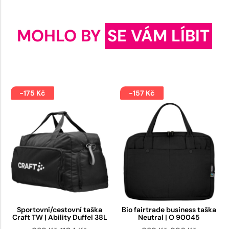
MOHLO BY
SE VÁM LÍBIT
-175 Kč
-157 Kč
Sportovní/cestovní taška
Bio fairtrade business taška
Craft TW | Ability Duffel 38L
Neutral | O 90045