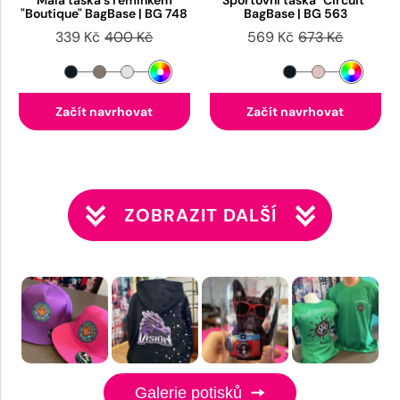
Malá taška s řemínkem
Sportovní taška "Circuit"
"Boutique" BagBase | BG 748
BagBase | BG 563
339 Kč
400 Kč
569 Kč
673 Kč
Začít navrhovat
Začít navrhovat
ZOBRAZIT DALŠÍ
Galerie potisků