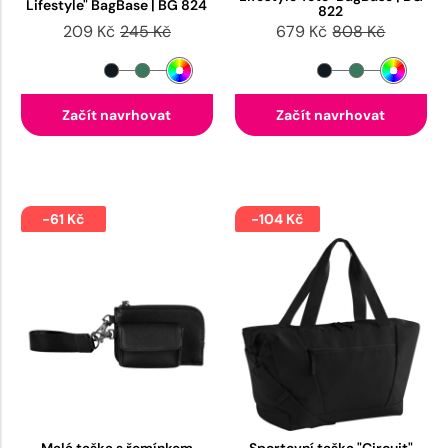
Lifestyle" BagBase | BG 824
822
209 Kč
245 Kč
679 Kč
808 Kč
Začít navrhovat
Začít navrhovat
-61 Kč
-104 Kč