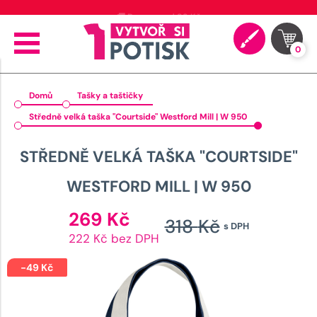
🎉 Doprava zdarma od 1999 Kč
0
Domů
Tašky a taštičky
Středně velká taška "Courtside" Westford Mill | W 950
STŘEDNĚ VELKÁ TAŠKA "COURTSIDE"
WESTFORD MILL | W 950
Aktuální
269
Kč
318
Kč
s DPH
cena
Původn
222 Kč bez DPH
je:
cena
269 Kč.
-
49
Kč
byla: