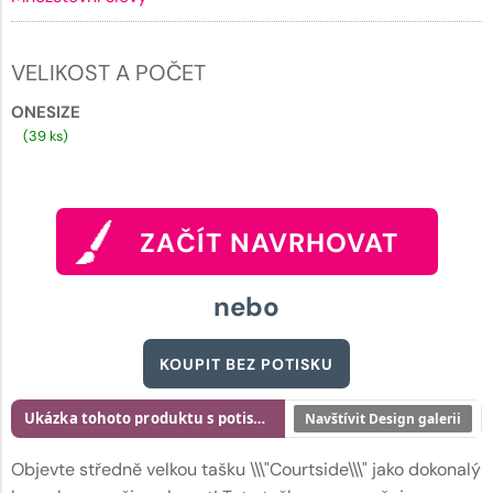
VELIKOST A POČET
ONESIZE
(39 ks)
ZAČÍT NAVRHOVAT
nebo
KOUPIT BEZ POTISKU
Ukázka tohoto produktu s potiskem
Navštívit Design galerii
Objevte středně velkou tašku \\\"Courtside\\\" jako dokonalý