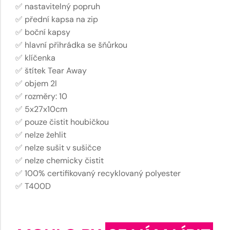
✅ nastavitelný popruh
✅ přední kapsa na zip
✅ boční kapsy
✅ hlavní přihrádka se šňůrkou
✅ klíčenka
✅ štítek Tear Away
✅ objem 2l
✅ rozměry: 10
✅ 5x27x10cm
✅ pouze čistit houbičkou
✅ nelze žehlit
✅ nelze sušit v sušičce
✅ nelze chemicky čistit
✅ 100% certifikovaný recyklovaný polyester
✅ T400D