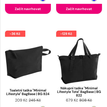
Začít navrhovat
Začít navrhovat
-36 Kč
-129 Kč
Nákupní taška "Minimal
Toaletní taška "Minimal
Lifestyle Tote" BagBase | BG
Lifestyle" BagBase | BG 824
822
209 Kč
245 Kč
679 Kč
808 Kč