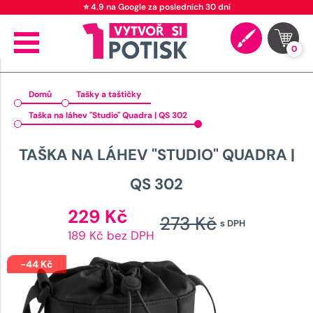
⭐ 4.9 na Google za posledních 30 dní
0
Domů
Tašky a taštičky
Taška na láhev "Studio" Quadra | QS 302
TAŠKA NA LÁHEV "STUDIO" QUADRA |
QS 302
Aktuální
229
Kč
273
Kč
s DPH
cena
Původn
189 Kč bez DPH
je:
cena
229 Kč.
-
44
Kč
byla: