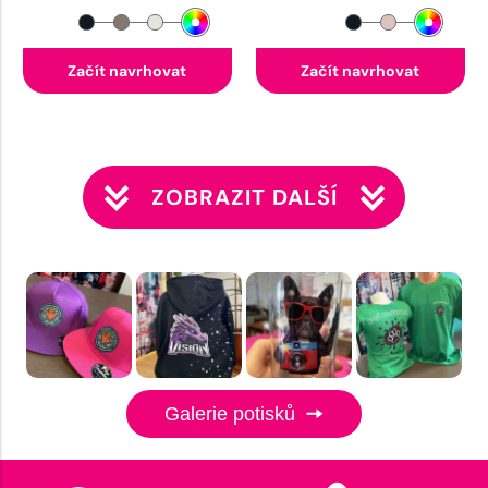
Začít navrhovat
Začít navrhovat
ZOBRAZIT DALŠÍ
Galerie potisků