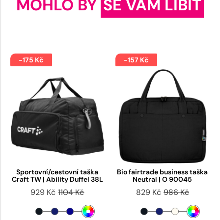
MOHLO BY
SE VÁM LÍBIT
-175 Kč
-157 Kč
Sportovní/cestovní taška
Bio fairtrade business taška
Craft TW | Ability Duffel 38L
Neutral | O 90045
929 Kč
1104 Kč
829 Kč
986 Kč