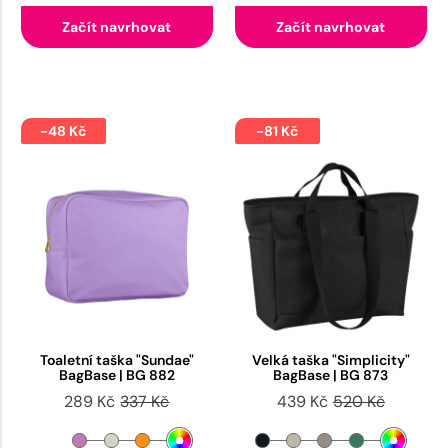
Začít navrhovat
Začít navrhovat
-48 Kč
-81 Kč
Toaletní taška "Sundae"
Velká taška "Simplicity"
BagBase | BG 882
BagBase | BG 873
289 Kč
337 Kč
439 Kč
520 Kč