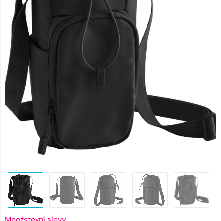
273 Kč.
Množstevní slevy