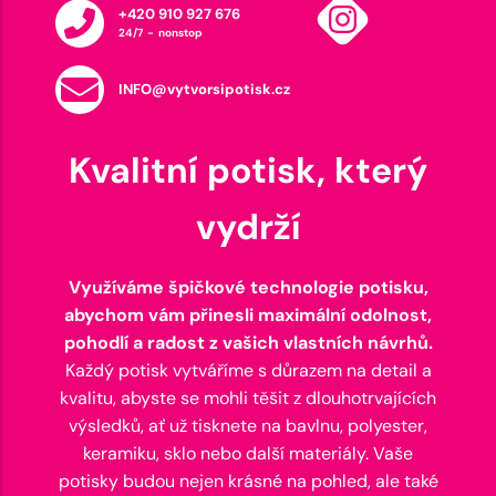
+420 910 927 676
24/7 - nonstop
INFO@vytvorsipotisk.cz
Kvalitní potisk, který
vydrží
Využíváme špičkové technologie potisku,
abychom vám přinesli maximální odolnost,
pohodlí a radost z vašich vlastních návrhů.
Každý potisk vytváříme s důrazem na detail a
kvalitu, abyste se mohli těšit z dlouhotrvajících
výsledků, ať už tisknete na bavlnu, polyester,
keramiku, sklo nebo další materiály. Vaše
potisky budou nejen krásné na pohled, ale také