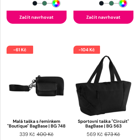
Začít navrhovat
Začít navrhovat
-61 Kč
-104 Kč
Malá taška s řemínkem
Sportovní taška "Circuit"
"Boutique" BagBase | BG 748
BagBase | BG 563
339 Kč
400 Kč
569 Kč
673 Kč