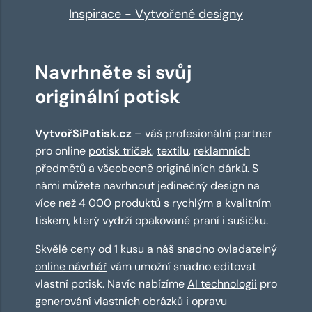
Inspirace - Vytvořené designy
Navrhněte si svůj
originální potisk
VytvořSiPotisk.cz
– váš profesionální partner
pro online
potisk triček
,
textilu
,
reklamních
předmětů
a všeobecně originálních dárků. S
námi můžete navrhnout jedinečný design na
více než 4 000 produktů s rychlým a kvalitním
tiskem, který vydrží opakované praní i sušičku.
Skvělé ceny od 1 kusu a náš snadno ovladatelný
online návrhář
vám umožní snadno editovat
vlastní potisk. Navíc nabízíme
AI technologii
pro
generování vlastních obrázků i opravu