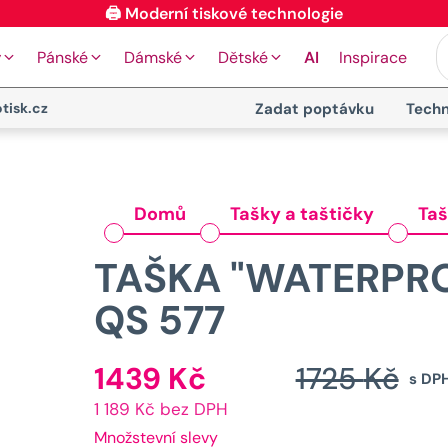
🖨️ Moderní tiskové technologie
y
Pánské
Dámské
Dětské
AI
Inspirace
tisk.cz
Zadat poptávku
Techn
Domů
Tašky a taštičky
Taš
TAŠKA "WATERPRO
QS 577
1439
Kč
1725
Kč
Aktuální
s DP
1 189 Kč bez DPH
cena
Množstevní slevy
je: