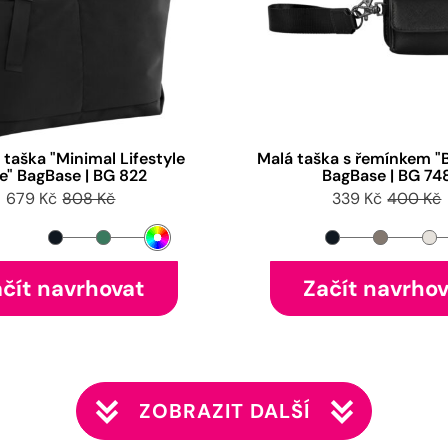
taška "Minimal Lifestyle
Malá taška s řemínkem "
e" BagBase | BG 822
BagBase | BG 74
679 Kč
808 Kč
339 Kč
400 Kč
čít navrhovat
Začít navrho
ZOBRAZIT DALŠÍ