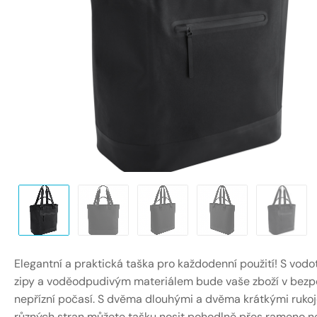
Elegantní a praktická taška pro každodenní použití! S vod
zipy a voděodpudivým materiálem bude vaše zboží v bezp
nepřízní počasí. S dvěma dlouhými a dvěma krátkými rukoj
různých stran můžete tašku nosit pohodlně přes rameno n