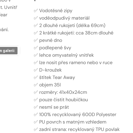
. Uvnitř
✅ Vodotěsné zipy
Tear
✅ voděodpudivý materiál
✅ 2 dlouhé rukojeti (délka 69cm)
ání.
✅ 2 krátké rukojeti: cca 38cm dlouhé
✅ pevné dno
✅ podlepené švy
n galerii
✅ lehce omyvatelný vnitřek
✅ lze nosit přes rameno nebo v ruce
✅ D-kroužek
✅ štítek Tear Away
✅ objem 35l
✅ rozměry: 41x40x24cm
✅ pouze čistit houbičkou
✅ nesmí se prát
✅ 100% recycklovaný 600D Polyester
✅ PU povrch s matným vzhledem
✅ zadní strana: recyklovaný TPU povlak