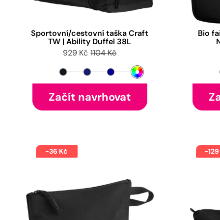
Sportovní/cestovní taška Craft
Bio f
TW | Ability Duffel 38L
929 Kč
1104 Kč
Začít navrhovat
Za
-36 Kč
-129