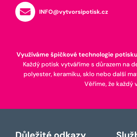
INFO@vytvorsipotisk.cz
Využíváme špičkové technologie potisku,
Každý potisk vytváříme s důrazem na deta
polyester, keramiku, sklo nebo další ma
Věříme, že každý vá
Důležité odkazy
Služ