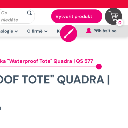
Co
Vytvořit produkt
hledáte
0
Přihlásit se
ologie
O firmě
Kontakt
ka "Waterproof Tote" Quadra | QS 577
OF TOTE" QUADRA |
Původní
H
cena
byla: