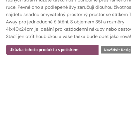
ruce. Pevné dno a podlepené švy zaručují dlouhou životnost
najdete snadno omyvatelný prostorný prostor se štítkem 
Away pro jednoduché čištění. S objemem 35l a rozměry
41x40x24cm je ideální pro každodenní nákupy nebo cestov
Stačí jen otřít houbičkou a vaše taška bude opět jako nová!
Ukázka tohoto produktu s potiskem
Navštívit Desig