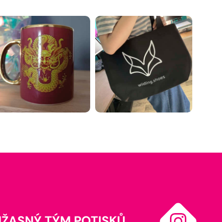
ÚŽASNÝ TÝM POTISKŮ