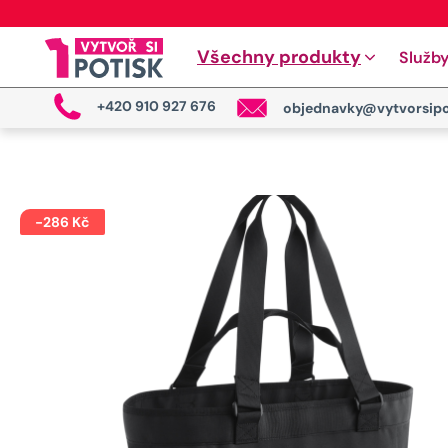
Všechny produkty
Služb
+420 910 927 676
objednavky@vytvorsipo
-
286
Kč