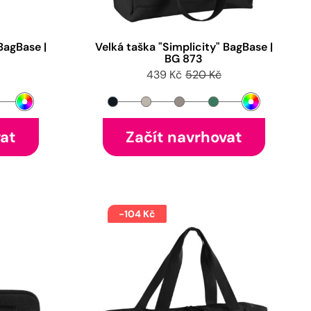
BagBase |
Velká taška "Simplicity" BagBase |
BG 873
439 Kč
520 Kč
vat
Začít navrhovat
-104 Kč