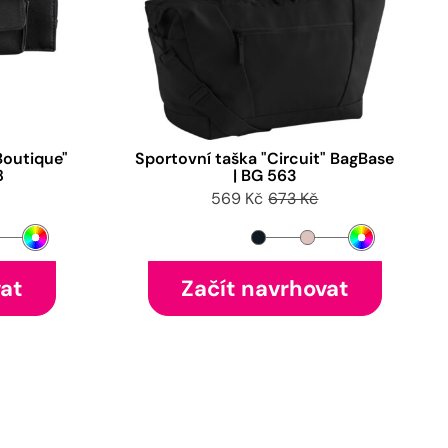
Boutique"
Sportovní taška "Circuit" BagBase
8
| BG 563
569 Kč
673 Kč
vat
Začít navrhovat