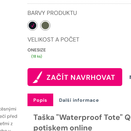
1439 Kč.
BARVY PRODUKTU
VELIKOST A POČET
ONESIZE
(18 ks)
ZAČÍT NAVRHOVAT
Popis
Další informace
otěsnými
Taška "Waterproof Tote" Q
ečí před
eťmi z
potiskem online
ebo v