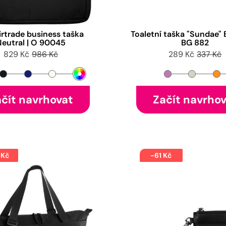
airtrade business taška
Toaletní taška "Sundae" 
Neutral | O 90045
BG 882
829 Kč
986 Kč
289 Kč
337 Kč
čít navrhovat
Začít navrho
 Kč
-61 Kč