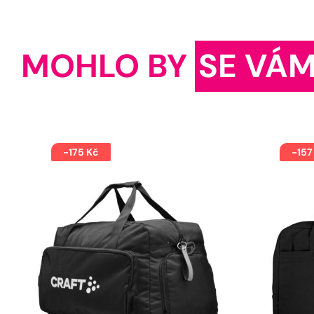
MOHLO BY
SE VÁM
-175 Kč
-157