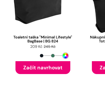
Toaletní taška "Minimal Lifestyle"
Nákupní 
BagBase | BG 824
Tot
209 Kč
245 Kč
Začít navrhovat
Za