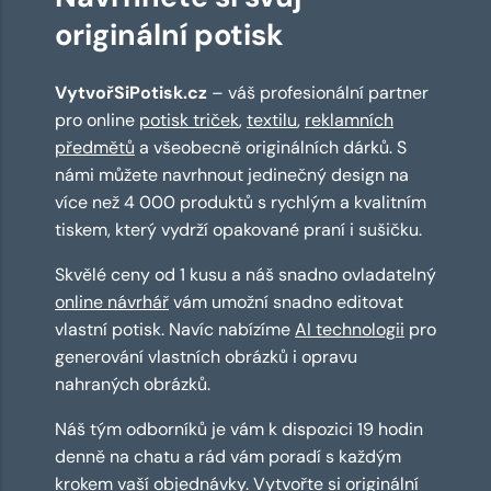
originální potisk
VytvořSiPotisk.cz
– váš profesionální partner
pro online
potisk triček
,
textilu
,
reklamních
předmětů
a všeobecně originálních dárků. S
námi můžete navrhnout jedinečný design na
více než 4 000 produktů s rychlým a kvalitním
tiskem, který vydrží opakované praní i sušičku.
Skvělé ceny od 1 kusu a náš snadno ovladatelný
online návrhář
vám umožní snadno editovat
vlastní potisk. Navíc nabízíme
AI technologii
pro
generování vlastních obrázků i opravu
nahraných obrázků.
Náš tým odborníků je vám k dispozici 19 hodin
denně na chatu a rád vám poradí s každým
krokem vaší objednávky. Vytvořte si originální