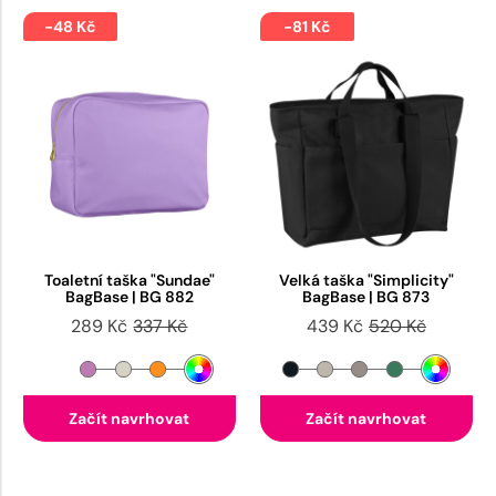
-48 Kč
-81 Kč
Toaletní taška "Sundae"
Velká taška "Simplicity"
BagBase | BG 882
BagBase | BG 873
289 Kč
337 Kč
439 Kč
520 Kč
Začít navrhovat
Začít navrhovat