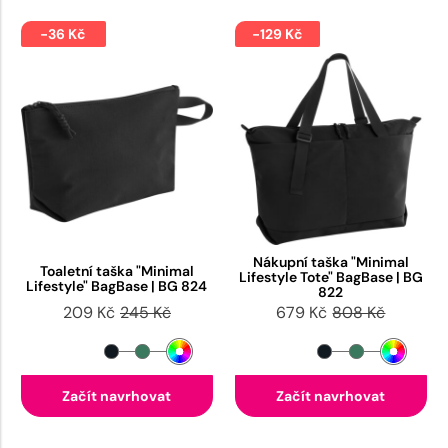
-36 Kč
-129 Kč
Nákupní taška "Minimal
Toaletní taška "Minimal
Lifestyle Tote" BagBase | BG
Lifestyle" BagBase | BG 824
822
209 Kč
245 Kč
679 Kč
808 Kč
Začít navrhovat
Začít navrhovat