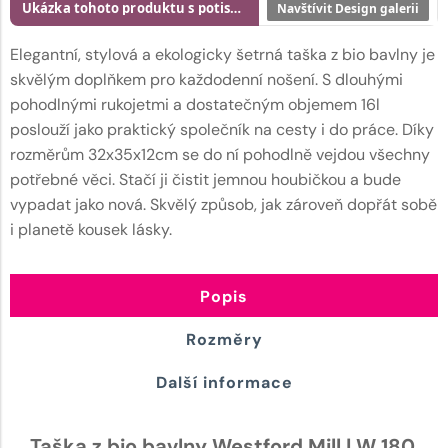
Ukázka tohoto produktu s potiskem
Navštívit Design galerii
Elegantní, stylová a ekologicky šetrná taška z bio bavlny je
skvělým doplňkem pro každodenní nošení. S dlouhými
pohodlnými rukojetmi a dostatečným objemem 16l
poslouží jako praktický společník na cesty i do práce. Díky
rozměrům 32x35x12cm se do ní pohodlně vejdou všechny
potřebné věci. Stačí ji čistit jemnou houbičkou a bude
vypadat jako nová. Skvělý způsob, jak zároveň dopřát sobě
i planetě kousek lásky.
Popis
Rozměry
Další informace
Taška z bio bavlny Westford Mill | W 180