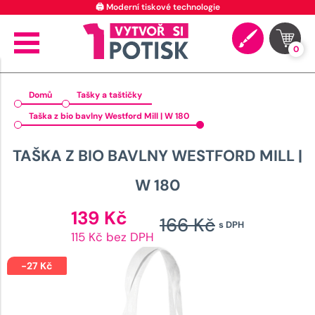
🖨️ Moderní tiskové technologie
0
Domů
Tašky a taštičky
Taška z bio bavlny Westford Mill | W 180
TAŠKA Z BIO BAVLNY WESTFORD MILL |
W 180
Aktuální
139
Kč
166
Kč
s DPH
cena
Původní
115 Kč bez DPH
je:
cena
139 Kč.
-
27
Kč
byla: