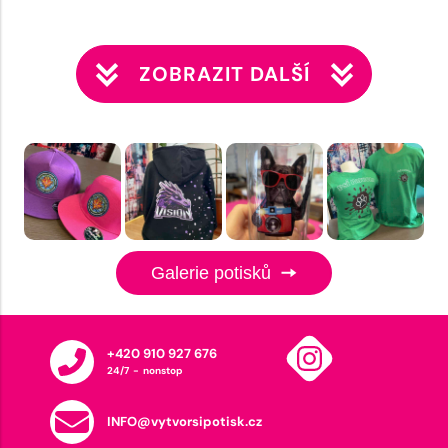
ZOBRAZIT DALŠÍ
Galerie potisků
+420 910 927 676
24/7 - nonstop
INFO@vytvorsipotisk.cz