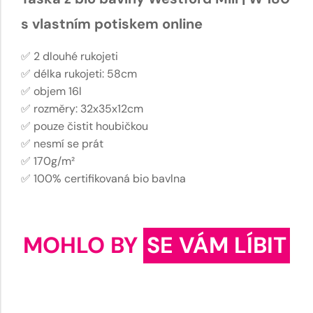
s vlastním potiskem online
✅ 2 dlouhé rukojeti
✅ délka rukojeti: 58cm
✅ objem 16l
✅ rozměry: 32x35x12cm
✅ pouze čistit houbičkou
✅ nesmí se prát
✅ 170g/m²
✅ 100% certifikovaná bio bavlna
MOHLO BY
SE VÁM LÍBIT