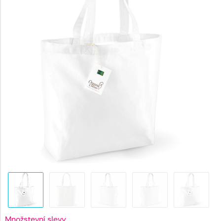
166 Kč.
Množstevní slevy