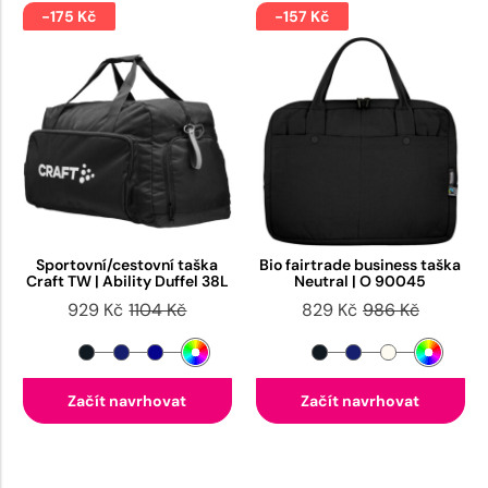
-175 Kč
-157 Kč
Sportovní/cestovní taška
Bio fairtrade business taška
Craft TW | Ability Duffel 38L
Neutral | O 90045
929 Kč
1104 Kč
829 Kč
986 Kč
Začít navrhovat
Začít navrhovat