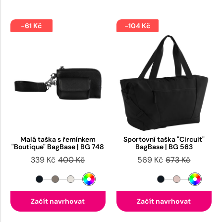
-61 Kč
-104 Kč
Malá taška s řemínkem
Sportovní taška "Circuit"
"Boutique" BagBase | BG 748
BagBase | BG 563
339 Kč
400 Kč
569 Kč
673 Kč
Začít navrhovat
Začít navrhovat