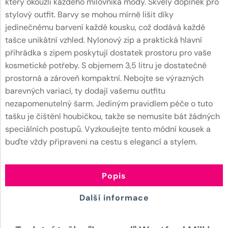
který okouzlí každého milovníka módy. Skvělý doplněk pro
stylový outfit. Barvy se mohou mírně lišit díky
jedinečnému barvení každé kousku, což dodává každé
tašce unikátní vzhled. Nylonový zip a praktická hlavní
přihrádka s zipem poskytují dostatek prostoru pro vaše
kosmetické potřeby. S objemem 3,5 litru je dostatečně
prostorná a zároveň kompaktní. Nebojte se výrazných
barevných variací, ty dodají vašemu outfitu
nezapomenutelný šarm. Jediným pravidlem péče o tuto
tašku je čištění houbičkou, takže se nemusíte bát žádných
speciálních postupů. Vyzkoušejte tento módní kousek a
buďte vždy připraveni na cestu s elegancí a stylem.
Popis
Další informace