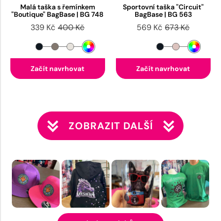
Malá taška s řemínkem
Sportovní taška "Circuit"
"Boutique" BagBase | BG 748
BagBase | BG 563
339 Kč
400 Kč
569 Kč
673 Kč
Začít navrhovat
Začít navrhovat
ZOBRAZIT DALŠÍ