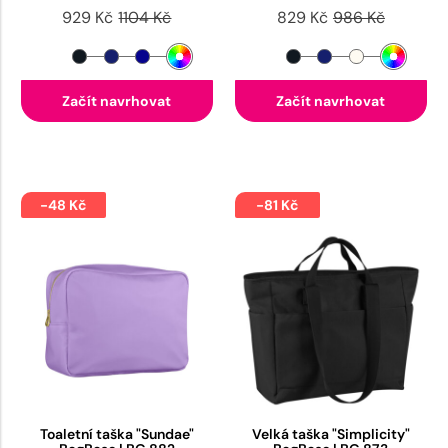
929 Kč
1104 Kč
829 Kč
986 Kč
Začít navrhovat
Začít navrhovat
-48 Kč
-81 Kč
Toaletní taška "Sundae"
Velká taška "Simplicity"