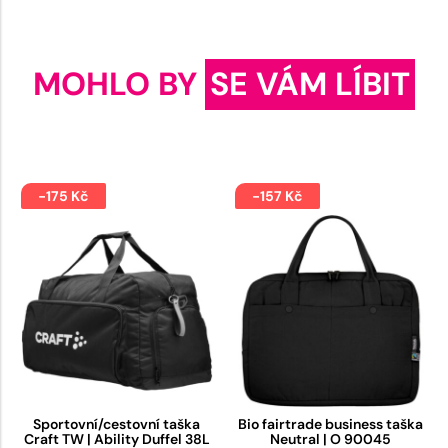
MOHLO BY
SE VÁM LÍBIT
-175 Kč
-157 Kč
Sportovní/cestovní taška
Bio fairtrade business taška
Craft TW | Ability Duffel 38L
Neutral | O 90045