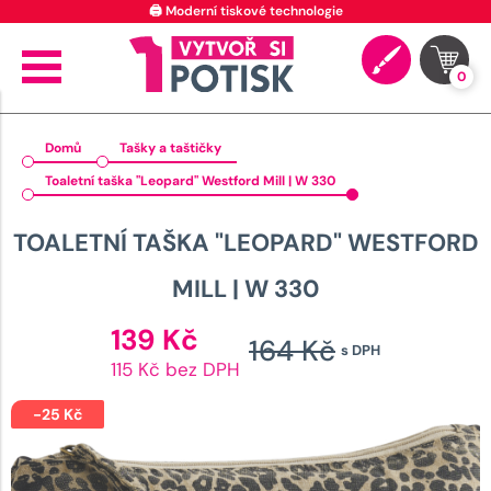
0
Domů
Tašky a taštičky
Toaletní taška "Leopard" Westford Mill | W 330
TOALETNÍ TAŠKA "LEOPARD" WESTFORD
MILL | W 330
Aktuální
139
Kč
164
Kč
s DPH
cena
Původní
115 Kč bez DPH
je:
cena
139 Kč.
-
25
Kč
byla: