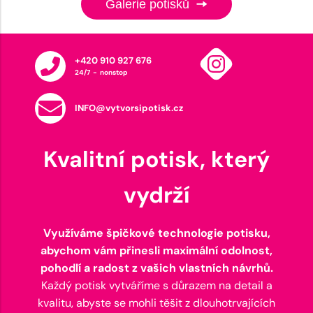
Galerie potisků
+420 910 927 676
24/7 - nonstop
INFO@vytvorsipotisk.cz
Kvalitní potisk, který
vydrží
Využíváme špičkové technologie potisku,
abychom vám přinesli maximální odolnost,
pohodlí a radost z vašich vlastních návrhů.
Každý potisk vytváříme s důrazem na detail a
kvalitu, abyste se mohli těšit z dlouhotrvajících