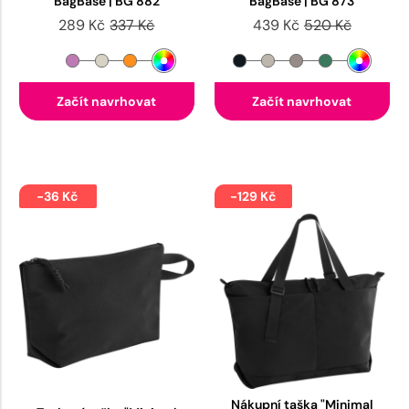
BagBase | BG 882
BagBase | BG 873
289 Kč
337 Kč
439 Kč
520 Kč
Začít navrhovat
Začít navrhovat
-36 Kč
-129 Kč
Nákupní taška "Minimal