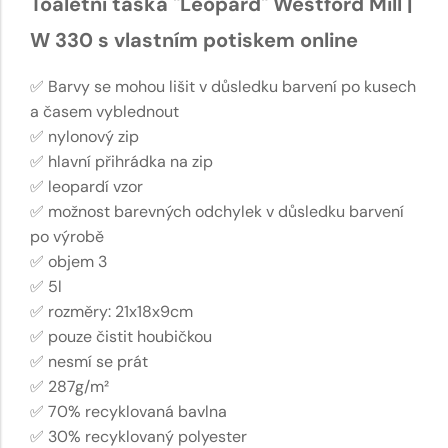
Toaletní taška "Leopard" Westford Mill |
W 330 s vlastním potiskem online
✅ Barvy se mohou lišit v důsledku barvení po kusech
a časem vyblednout
✅ nylonový zip
✅ hlavní přihrádka na zip
✅ leopardí vzor
✅ možnost barevných odchylek v důsledku barvení
po výrobě
✅ objem 3
✅ 5l
✅ rozměry: 21x18x9cm
✅ pouze čistit houbičkou
✅ nesmí se prát
✅ 287g/m²
✅ 70% recyklovaná bavlna
✅ 30% recyklovaný polyester