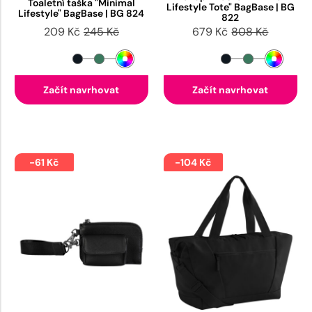
Toaletní taška "Minimal
Lifestyle Tote" BagBase | BG
Lifestyle" BagBase | BG 824
822
209 Kč
245 Kč
679 Kč
808 Kč
Začít navrhovat
Začít navrhovat
-61 Kč
-104 Kč