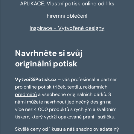
APLIKACE: Vlastní potisk online od 1 ks
Firemní oblečení
Inspirace - Vytvořené designy
Navrhněte si svůj
originální potisk
VytvořSiPotisk.cz
– váš profesionální partner
pro online
potisk triček
,
textilu
,
reklamních
předmětů
a všeobecně originálních dárků. S
námi můžete navrhnout jedinečný design na
více než 4 000 produktů s rychlým a kvalitním
tiskem, který vydrží opakované praní i sušičku.
Skvělé ceny od 1 kusu a náš snadno ovladatelný