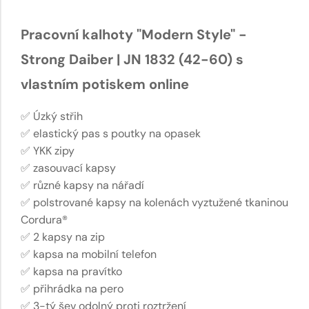
Pracovní kalhoty "Modern Style" -
Strong Daiber | JN 1832 (42-60) s
vlastním potiskem online
✅ Úzký střih
✅ elastický pas s poutky na opasek
✅ YKK zipy
✅ zasouvací kapsy
✅ různé kapsy na nářadí
✅ polstrované kapsy na kolenách vyztužené tkaninou
Cordura®
✅ 2 kapsy na zip
✅ kapsa na mobilní telefon
✅ kapsa na pravítko
✅ přihrádka na pero
✅ 3-tý šev odolný proti roztržení