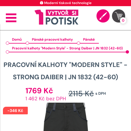
🖨️ Moderní tiskové technologie
0
Domů
Pánské pracovní kalhoty
Pánské
Pracovní kalhoty "Modern Style" - Strong Daiber | JN 1832 (42-60)
PRACOVNÍ KALHOTY "MODERN STYLE" -
STRONG DAIBER | JN 1832 (42-60)
Aktuální
1769
Kč
2115
Kč
s DPH
cena
Původn
1 462 Kč bez DPH
je:
cena
1769 Kč.
-
346
Kč
byla: