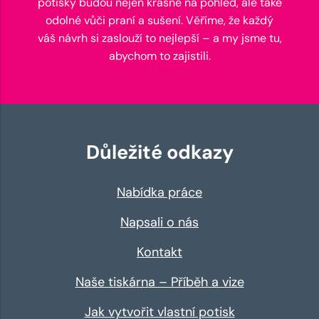
potisky budou nejen krásné na pohled, ale také
odolné vůči praní a sušení. Věříme, že každý
váš návrh si zaslouží to nejlepší – a my jsme tu,
abychom to zajistili.
Důležité odkazy
Nabídka práce
Napsali o nás
Kontakt
Naše tiskárna – Příběh a vize
Jak vytvořit vlastní potisk