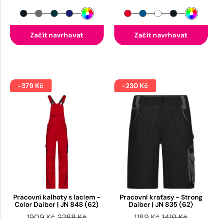
Začít navrhovat
Začít navrhovat
-379 Kč
-230 Kč
Pracovní kalhoty s laclem -
Pracovní kraťasy - Strong
Color Daiber | JN 848 (62)
Daiber | JN 835 (62)
1909 Kč
2288 Kč
1189 Kč
1419 Kč