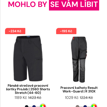
MOHLO BY
SE VÁM LÍBIT
-234 Kč
-195 Kč
Pánské strečové pracovní
Pracovní kalhoty Result
šortky ProJob | 2560 Shorts
Work-Guard | R 310X
Stretch (44-60)
1189 Kč
1423 Kč
1029 Kč
1224 Kč