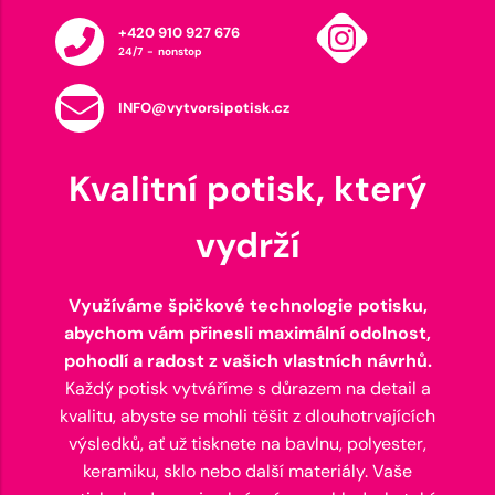
+420 910 927 676
24/7 - nonstop
INFO@vytvorsipotisk.cz
Kvalitní potisk, který
vydrží
Využíváme špičkové technologie potisku,
abychom vám přinesli maximální odolnost,
pohodlí a radost z vašich vlastních návrhů.
Každý potisk vytváříme s důrazem na detail a
kvalitu, abyste se mohli těšit z dlouhotrvajících
výsledků, ať už tisknete na bavlnu, polyester,
keramiku, sklo nebo další materiály. Vaše