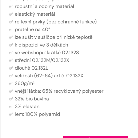
✅ robustní a odolný materiál
✅ elastický materiál
✅ reflexní prvky (bez ochranné funkce)
✅ pratelné na 40°
✅ lze sušit v sušičce při nízké teplotě
✅ k dispozici ve 3 délkách
✅ ve webshopu: krátké 02.132S
✅ střední 02.132M/02.132X
✅ dlouhé 02.132L
✅ velikosti (62-64) art.č. 02.132X
✅ 260g/m²
✅ vnější látka: 65% recyklovaný polyester
✅ 32% bio bavlna
✅ 3% elastan
✅ lem: 100% polyamid