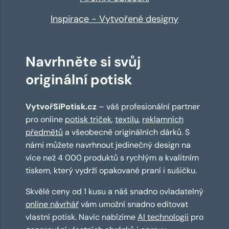
Inspirace - Vytvořené designy
Navrhněte si svůj
originální potisk
VytvořSiPotisk.cz
– váš profesionální partner
pro online
potisk triček
,
textilu
,
reklamních
předmětů
a všeobecně originálních dárků. S
námi můžete navrhnout jedinečný design na
více než 4 000 produktů s rychlým a kvalitním
tiskem, který vydrží opakované praní i sušičku.
Skvělé ceny od 1 kusu a náš snadno ovladatelný
online návrhář
vám umožní snadno editovat
vlastní potisk. Navíc nabízíme
AI technologii
pro