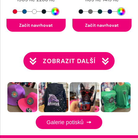
Začít navrhovat
Začít navrhovat
ZOBRAZIT DALŠÍ
Galerie potisků