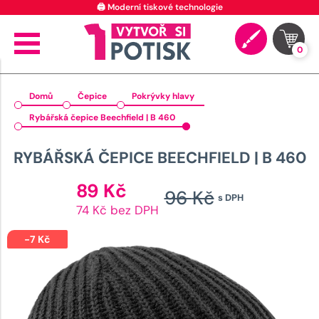
🖨️ Moderní tiskové technologie
0
Domů
Čepice
Pokrývky hlavy
Rybářská čepice Beechfield | B 460
RYBÁŘSKÁ ČEPICE BEECHFIELD | B 460
Aktuální
89
Kč
96
Kč
s DPH
cena
Původní
74 Kč bez DPH
je:
cena
89 Kč.
-
7
Kč
byla:
96 Kč.