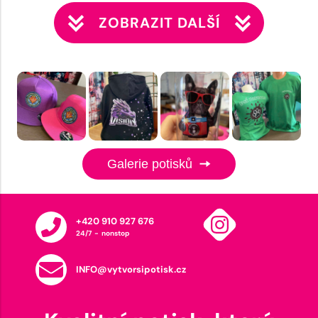
ZOBRAZIT DALŠÍ
Galerie potisků
+420 910 927 676
24/7 - nonstop
INFO@vytvorsipotisk.cz