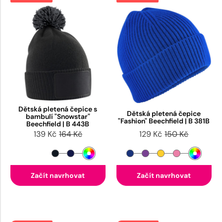
Dětská pletená čepice s
Dětská pletená čepice
bambulí "Snowstar"
"Fashion" Beechfield | B 381B
Beechfield | B 443B
139 Kč
164 Kč
129 Kč
150 Kč
Začít navrhovat
Začít navrhovat