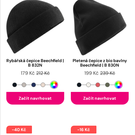
Rybářská čepice Beechfield |
Pletená čepice z bio bavlny
B 832N
Beechfield | B 830N
179 Kč
212 Kč
199 Kč
239 Kč
Začít navrhovat
Začít navrhovat
-40 Kč
-16 Kč