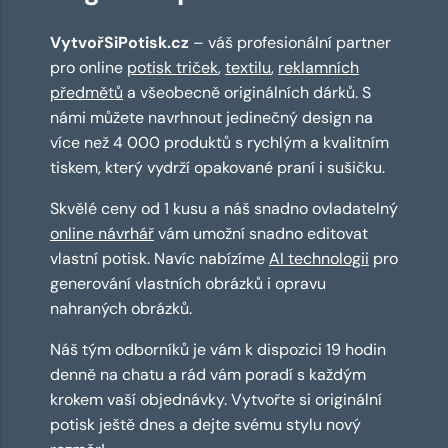
VytvořSiPotisk.cz
– váš profesionální partner
pro online
potisk triček
,
textilu
,
reklamních
předmětů
a všeobecně originálních dárků. S
námi můžete navrhnout jedinečný design na
více než 4 000 produktů s rychlým a kvalitním
tiskem, který vydrží opakované praní i sušičku.
Skvělé ceny od 1 kusu a náš snadno ovladatelný
online návrhář
vám umožní snadno editovat
vlastní potisk. Navíc nabízíme
AI technologii
pro
generování vlastních obrázků i opravu
nahraných obrázků.
Náš tým odborníků je vám k dispozici 19 hodin
denně na chatu a rád vám poradí s každým
krokem vaší objednávky. Vytvořte si originální
potisk ještě dnes a dejte svému stylu nový