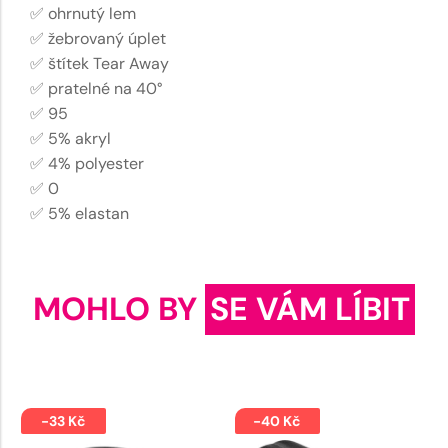
✅ ohrnutý lem
✅ žebrovaný úplet
✅ štítek Tear Away
✅ pratelné na 40°
✅ 95
✅ 5% akryl
✅ 4% polyester
✅ 0
✅ 5% elastan
MOHLO BY
SE VÁM LÍBIT
-33 Kč
-40 Kč