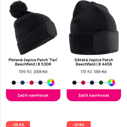
Pletená čepice Patch "Fan"
Dětská čepice Patch
Beechfield | B 530R
Beechfield | B 445B
199 Kč
239 Kč
119 Kč
135 Kč
Začít navrhovat
Začít navrhovat
-25 Kč
-21 Kč