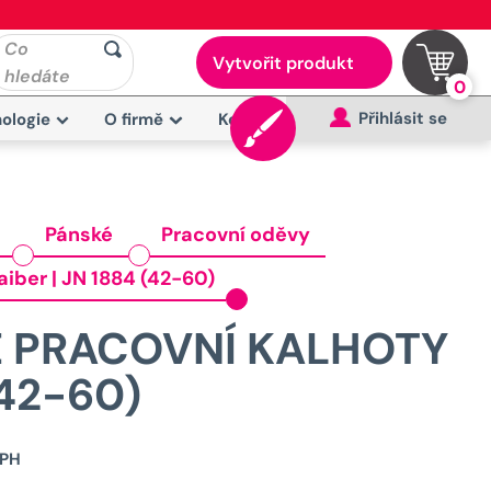
Co
Vytvořit produkt
hledáte
0
Přihlásit se
ologie
O firmě
Kontakt
Pánské
Pracovní oděvy
iber | JN 1884 (42-60)
É PRACOVNÍ KALHOTY
(42-60)
Původní
DPH