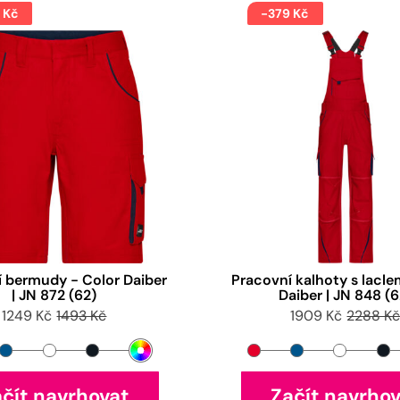
 Kč
-379 Kč
 bermudy - Color Daiber
Pracovní kalhoty s lacle
| JN 872 (62)
Daiber | JN 848 (6
1249 Kč
1493 Kč
1909 Kč
2288 K
čít navrhovat
Začít navrho