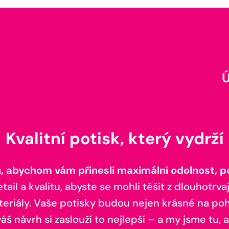
Kvalitní potisk, který vydrží
 abychom vám přinesli maximální odolnost, poh
il a kvalitu, abyste se mohli těšit z dlouhotrvaj
teriály. Vaše potisky budou nejen krásné na pohl
š návrh si zaslouží to nejlepší – a my jsme tu, a