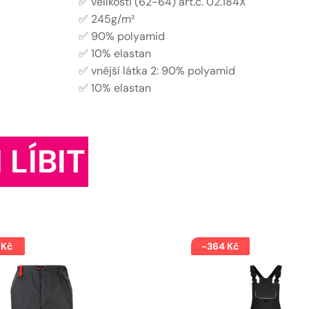
✅ velikosti (62-64) art.č. 02.184X
✅ 245g/m²
✅ 90% polyamid
✅ 10% elastan
✅ vnější látka 2: 90% polyamid
✅ 10% elastan
 LÍBIT
 Kč
-364 Kč