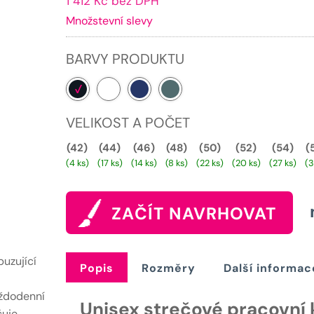
1 412 Kč bez DPH
cena
Množstevní slevy
je:
1709 Kč.
BARVY PRODUKTU
VELIKOST A POČET
(42)
(44)
(46)
(48)
(50)
(52)
(54)
(
(4 ks)
(17 ks)
(14 ks)
(8 ks)
(22 ks)
(20 ks)
(27 ks)
(3
ZAČÍT NAVRHOVAT
puzující
Popis
Rozměry
Další informac
aždodenní
Unisex strečové pracovní 
čuje