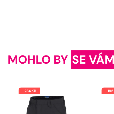
MOHLO BY
SE VÁM
-234 Kč
-195