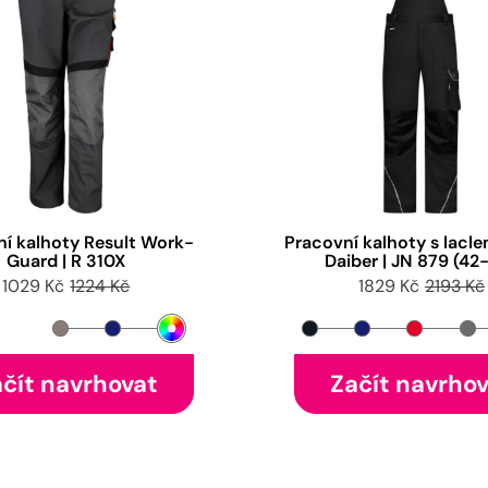
ní kalhoty Result Work-
Pracovní kalhoty s lacle
Guard | R 310X
Daiber | JN 879 (42
1029 Kč
1224 Kč
1829 Kč
2193 Kč
čít navrhovat
Začít navrho