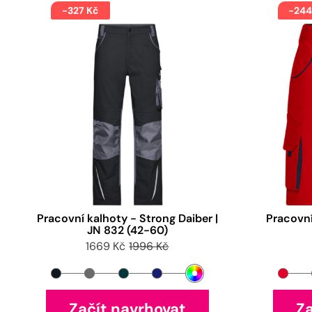
-327 Kč
-244
Pracovní kalhoty - Strong Daiber |
Pracovní
JN 832 (42-60)
1669 Kč
1996 Kč
Začít navrhovat
Za