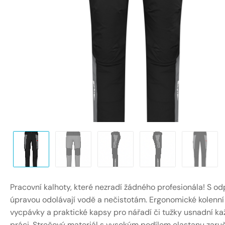
Pracovní kalhoty, které nezradí žádného profesionála! S od
úpravou odolávají vodě a nečistotám. Ergonomické kolenní
vycpávky a praktické kapsy pro nářadí či tužky usnadní k
práci. Strečový materiál s vysokým podílem elastanu zaru