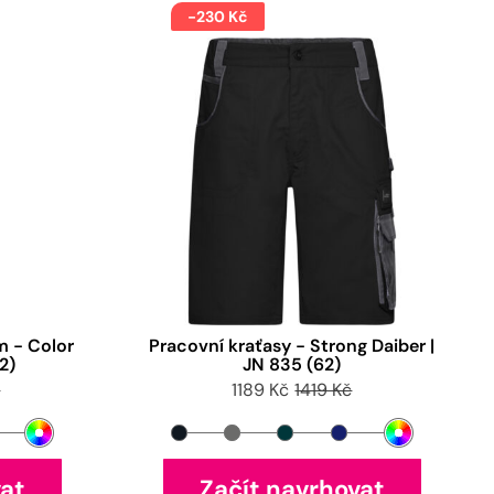
-230 Kč
m - Color
Pracovní kraťasy - Strong Daiber |
2)
JN 835 (62)
č
1189 Kč
1419 Kč
vat
Začít navrhovat