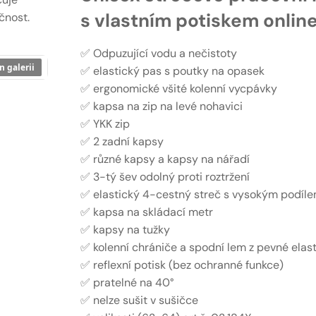
s vlastním potiskem onlin
čnost.
✅ Odpuzující vodu a nečistoty
n galerii
✅ elastický pas s poutky na opasek
✅ ergonomické všité kolenní vycpávky
✅ kapsa na zip na levé nohavici
✅ YKK zip
✅ 2 zadní kapsy
✅ různé kapsy a kapsy na nářadí
✅ 3-tý šev odolný proti roztržení
✅ elastický 4-cestný streč s vysokým podíle
✅ kapsa na skládací metr
✅ kapsy na tužky
✅ kolenní chrániče a spodní lem z pevné elas
✅ reflexní potisk (bez ochranné funkce)
✅ pratelné na 40°
✅ nelze sušit v sušičce