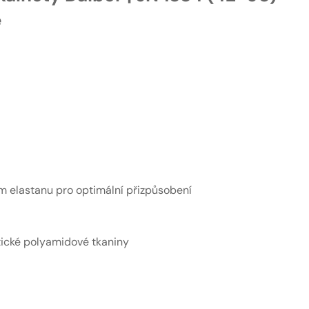
e
m elastanu pro optimální přizpůsobení
tické polyamidové tkaniny