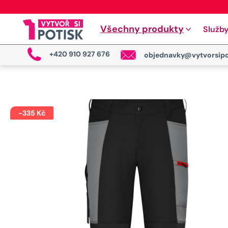
Všechny produkty
Služb
+420 910 927 676
objednavky@vytvorsipo
-
335
Kč