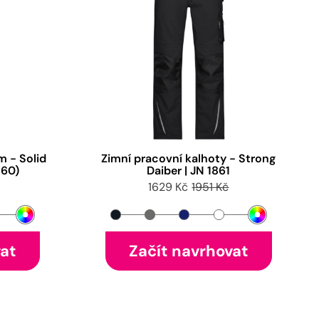
m - Solid
Zimní pracovní kalhoty - Strong
-60)
Daiber | JN 1861
1629 Kč
1951 Kč
vat
Začít navrhovat