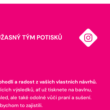
ÚŽASNÝ TÝM POTISKŮ
odlí a radost z vašich vlastních návrhů.
ících výsledků, ať už tisknete na bavlnu,
ed, ale také odolné vůči praní a sušení.
bychom to zajistili.