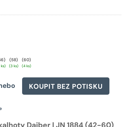
cena
byla:
2044 Kč.
56)
(58)
(60)
 ks)
(3 ks)
(4 ks)
nebo
KOUPIT BEZ POTISKU
e
kalhoty Daiber | JN 1884 (42-60)