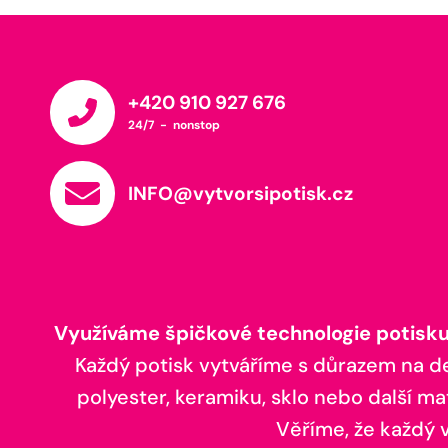
+420 910 927 676
24/7 - nonstop
INFO@vytvorsipotisk.cz
Využíváme špičkové technologie potisku,
Každý potisk vytváříme s důrazem na deta
polyester, keramiku, sklo nebo další ma
Věříme, že každý vá