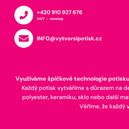
+420 910 927 676
24/7 - nonstop
INFO@vytvorsipotisk.cz
Využíváme špičkové technologie potisku,
Každý potisk vytváříme s důrazem na deta
polyester, keramiku, sklo nebo další ma
Věříme, že každý vá