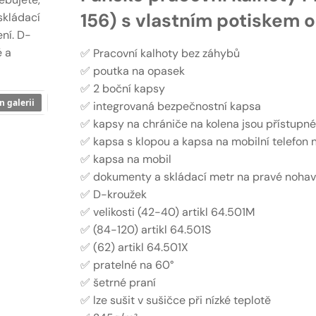
156) s vlastním potiskem o
skládací
ení. D-
é a
✅ Pracovní kalhoty bez záhybů
✅ poutka na opasek
✅ 2 boční kapsy
n galerii
✅ integrovaná bezpečnostní kapsa
✅ kapsy na chrániče na kolena jsou přístupné
✅ kapsa s klopou a kapsa na mobilní telefon n
✅ kapsa na mobil
✅ dokumenty a skládací metr na pravé nohav
✅ D-kroužek
✅ velikosti (42-40) artikl 64.501M
✅ (84-120) artikl 64.501S
✅ (62) artikl 64.501X
✅ pratelné na 60°
✅ šetrné praní
✅ lze sušit v sušičce při nízké teplotě