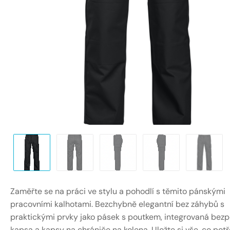
Zaměřte se na práci ve stylu a pohodlí s těmito pánskými
pracovními kalhotami. Bezchybně elegantní bez záhybů s
praktickými prvky jako pásek s poutkem, integrovaná bez
kapsa a kapsy na chrániče na kolena. Uložte si vše, co potř