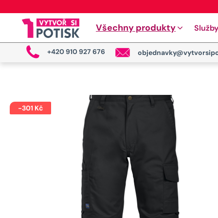
Všechny produkty
Služb
+420 910 927 676
objednavky@vytvorsipo
-
301
Kč