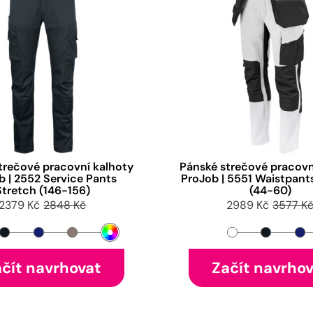
trečové pracovní kalhoty
Pánské strečové pracovn
b | 2552 Service Pants
ProJob | 5551 Waistpant
Stretch (146-156)
(44-60)
2379 Kč
2848 Kč
2989 Kč
3577 K
čít navrhovat
Začít navrho