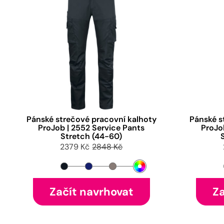
Pánské strečové pracovní kalhoty
Pánské s
ProJob | 2552 Service Pants
ProJo
Stretch (44-60)
2379 Kč
2848 Kč
Začít navrhovat
Za