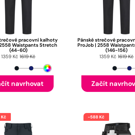
trečové pracovní kalhoty
Pánské strečové pracovn
 2558 Waistpants Stretch
ProJob | 2558 Waistpant
(44-60)
(146-156)
1359 Kč
1619 Kč
1359 Kč
1619 Kč
čít navrhovat
Začít navrho
 Kč
-588 Kč