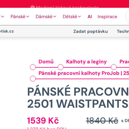
⭐ 4.9 na Google za posledních 30 dní
y
Pánské
Dámské
Dětské
AI
Inspirace
tisk.cz
Zadat poptávku
Techn
Domů
Kalhoty a legíny
Pra
Pánské pracovní kalhoty ProJob | 2
PÁNSKÉ PRACOVNÍ
2501 WAISTPANTS 
1539
Kč
1840
Kč
Aktuální
s D