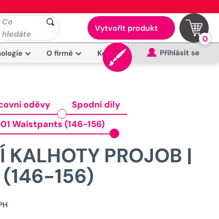
Co
Vytvořit produkt
hledáte
0
Přihlásit se
ologie
O firmě
Kontakt
covní oděvy
Spodní díly
501 Waistpants (146-156)
 KALHOTY PROJOB |
(146-156)
Původní
PH