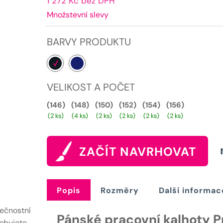
1 272 Kč bez DPH
cena
Množstevní slevy
je:
1539 Kč.
BARVY PRODUKTU
VELIKOST A POČET
(146)
(148)
(150)
(152)
(154)
(156)
(2 ks)
(4 ks)
(2 ks)
(2 ks)
(2 ks)
(2 ks)
ZAČÍT NAVRHOVAT
Popis
Rozměry
Další informac
pečnostní
Pánské pracovní kalhoty P
ebujete,