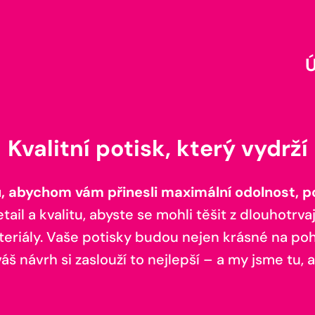
Kvalitní potisk, který vydrží
 abychom vám přinesli maximální odolnost, poh
il a kvalitu, abyste se mohli těšit z dlouhotrvaj
teriály. Vaše potisky budou nejen krásné na pohl
š návrh si zaslouží to nejlepší – a my jsme tu, a