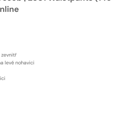
nline
 zevnitř
a levé nohavici
ici