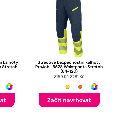
í kalhoty
Strečové bezpečnostní kalhoty
s Stretch
ProJob | 6528 Waistpants Stretch
(84-120)
č
3159 Kč
3781 Kč
vat
Začít navrhovat