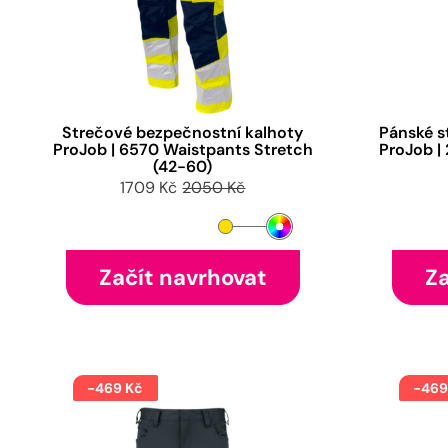
Strečové bezpečnostní kalhoty
Pánské s
ProJob | 6570 Waistpants Stretch
ProJob |
(42-60)
1709 Kč
2050 Kč
Začít navrhovat
Za
-469 Kč
-469