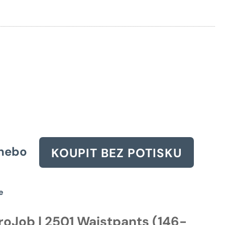
cena
byla:
1840 Kč.
nebo
KOUPIT BEZ POTISKU
e
roJob | 2501 Waistpants (146-