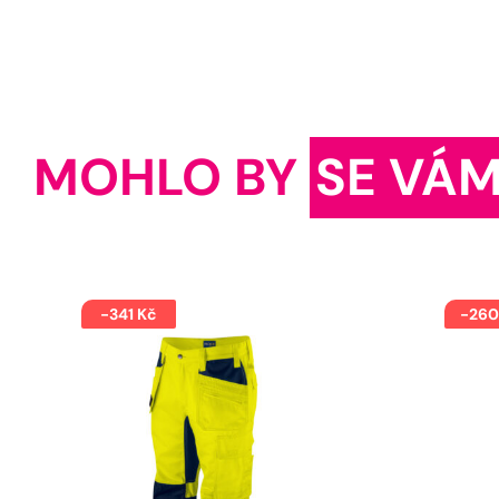
MOHLO BY
SE VÁM
-341 Kč
-260