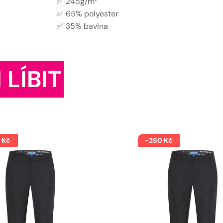
✅ 245g/m²
✅ 65% polyester
✅ 35% bavlna
 LÍBIT
 Kč
-260 Kč