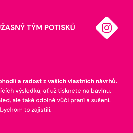
ÚŽASNÝ TÝM POTISKŮ
odlí a radost z vašich vlastních návrhů.
ících výsledků, ať už tisknete na bavlnu,
ed, ale také odolné vůči praní a sušení.
bychom to zajistili.