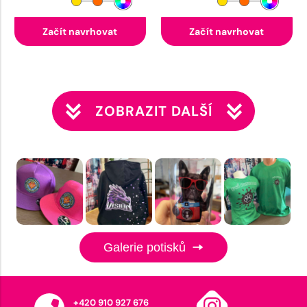
Začít navrhovat
Začít navrhovat
ZOBRAZIT DALŠÍ
Galerie potisků
+420 910 927 676