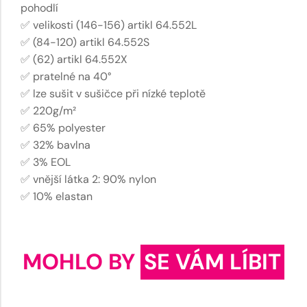
pohodlí
✅ velikosti (146-156) artikl 64.552L
✅ (84-120) artikl 64.552S
✅ (62) artikl 64.552X
✅ pratelné na 40°
✅ lze sušit v sušičce při nízké teplotě
✅ 220g/m²
✅ 65% polyester
✅ 32% bavlna
✅ 3% EOL
✅ vnější látka 2: 90% nylon
✅ 10% elastan
MOHLO BY
SE VÁM LÍBIT