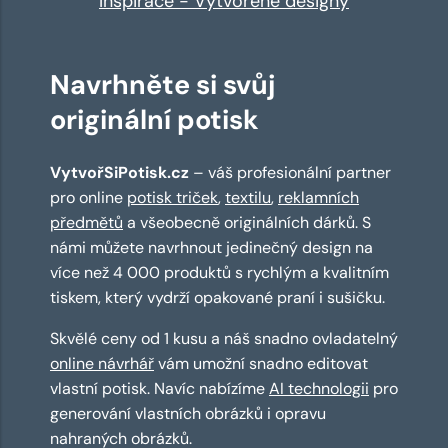
Inspirace - Vytvořené designy
Navrhněte si svůj
originální potisk
VytvořSiPotisk.cz
– váš profesionální partner
pro online
potisk triček
,
textilu
,
reklamních
předmětů
a všeobecně originálních dárků. S
námi můžete navrhnout jedinečný design na
více než 4 000 produktů s rychlým a kvalitním
tiskem, který vydrží opakované praní i sušičku.
Skvělé ceny od 1 kusu a náš snadno ovladatelný
online návrhář
vám umožní snadno editovat
vlastní potisk. Navíc nabízíme
AI technologii
pro
generování vlastních obrázků i opravu
nahraných obrázků.