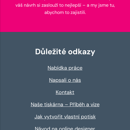
váš návrh si zaslouží to nejlepší – a my jsme tu,
abychom to zajistili.
Důležité odkazy
Nabídka práce
Napsali o nás
Kontakt
Naše tiskárna – Příběh a vize
Jak vytvořit vlastní potisk
Návod na online designer