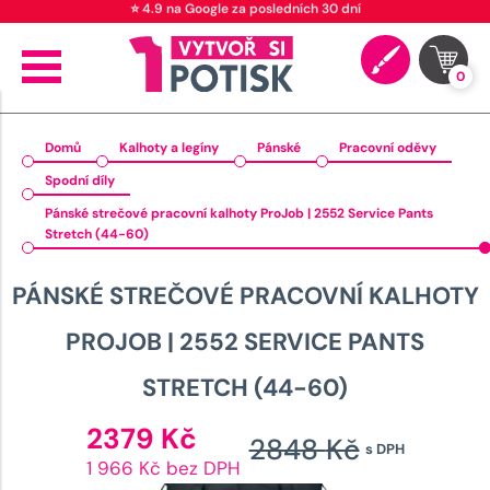
⭐ 4.9 na Google za posledních 30 dní
0
Domů
Kalhoty a legíny
Pánské
Pracovní oděvy
Spodní díly
Pánské strečové pracovní kalhoty ProJob | 2552 Service Pants
Stretch (44-60)
PÁNSKÉ STREČOVÉ PRACOVNÍ KALHOTY
PROJOB | 2552 SERVICE PANTS
STRETCH (44-60)
Aktuální
2379
Kč
2848
Kč
s DPH
cena
Původ
1 966 Kč bez DPH
je: