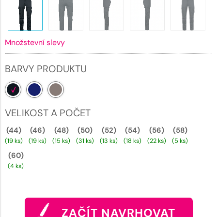
Množstevní slevy
BARVY PRODUKTU
VELIKOST A POČET
(44)
(46)
(48)
(50)
(52)
(54)
(56)
(58)
(19 ks)
(19 ks)
(15 ks)
(31 ks)
(13 ks)
(18 ks)
(22 ks)
(5 ks)
(60)
(4 ks)
ZAČÍT NAVRHOVAT