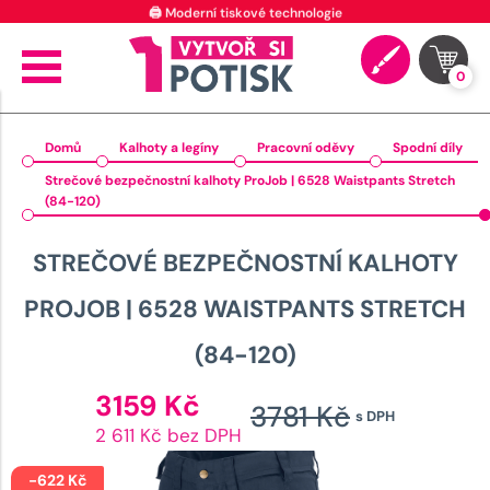
⭐ 4.9 na Google za posledních 30 dní
0
Domů
Kalhoty a legíny
Pracovní oděvy
Spodní díly
Strečové bezpečnostní kalhoty ProJob | 6528 Waistpants Stretch
(84-120)
STREČOVÉ BEZPEČNOSTNÍ KALHOTY
PROJOB | 6528 WAISTPANTS STRETCH
(84-120)
Aktuální
3159
Kč
3781
Kč
s DPH
cena
Původn
2 611 Kč bez DPH
je:
cena
3159 Kč.
-
622
Kč