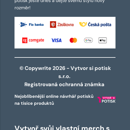
potisk ještě dnes a dejte svému stylu nový
rozměr!
© Copywrite 2026 - Vytvor si potisk
s.r.o.
Registrovaná ochranná známka
Nejoblíbenější online návrhář potisků
na tisíce produktů
Vytvoř svůj vlastní merch s