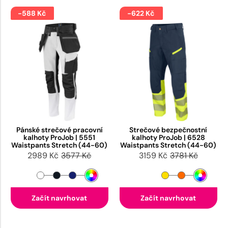
-588 Kč
-622 Kč
Pánské strečové pracovní
Strečové bezpečnostní
kalhoty ProJob | 5551
kalhoty ProJob | 6528
Waistpants Stretch (44-60)
Waistpants Stretch (44-60)
2989 Kč
3577 Kč
3159 Kč
3781 Kč
Začít navrhovat
Začít navrhovat