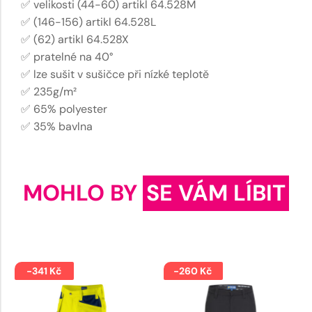
✅ velikosti (44-60) artikl 64.528M
✅ (146-156) artikl 64.528L
✅ (62) artikl 64.528X
✅ pratelné na 40°
✅ lze sušit v sušičce při nízké teplotě
✅ 235g/m²
✅ 65% polyester
✅ 35% bavlna
MOHLO BY
SE VÁM LÍBIT
-341 Kč
-260 Kč