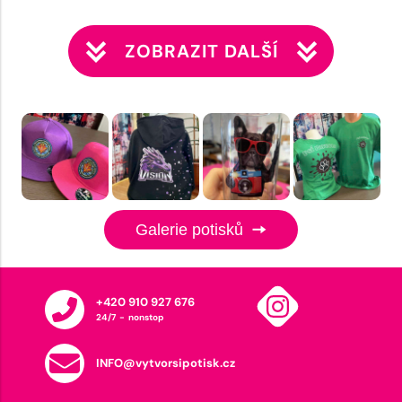
ZOBRAZIT DALŠÍ
Galerie potisků
+420 910 927 676
24/7 - nonstop
INFO@vytvorsipotisk.cz