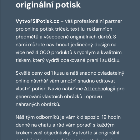
originální potisk
VytvořSiPotisk.cz
– váš profesionální partner
pro online
potisk triček
,
textilu
,
reklamních
předmětů
a všeobecně originálních dárků. S
námi můžete navrhnout jedinečný design na
více než 4 000 produktů s rychlým a kvalitním
tiskem, který vydrží opakované praní i sušičku.
Skvělé ceny od 1 kusu a náš snadno ovladatelný
online návrhář
vám umožní snadno editovat
vlastní potisk. Navíc nabízíme
AI technologii
pro
generování vlastních obrázků i opravu
nahraných obrázků.
Náš tým odborníků je vám k dispozici 19 hodin
denně na chatu a rád vám poradí s každým
krokem vaší objednávky. Vytvořte si originální