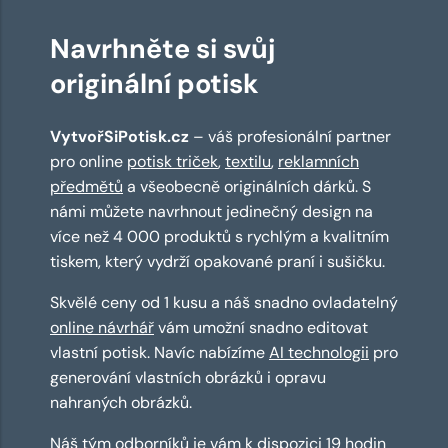
Navrhněte si svůj
originální potisk
VytvořSiPotisk.cz
– váš profesionální partner
pro online
potisk triček
,
textilu
,
reklamních
předmětů
a všeobecně originálních dárků. S
námi můžete navrhnout jedinečný design na
více než 4 000 produktů s rychlým a kvalitním
tiskem, který vydrží opakované praní i sušičku.
Skvělé ceny od 1 kusu a náš snadno ovladatelný
online návrhář
vám umožní snadno editovat
vlastní potisk. Navíc nabízíme
AI technologii
pro
generování vlastních obrázků i opravu
nahraných obrázků.
Náš tým odborníků je vám k dispozici 19 hodin