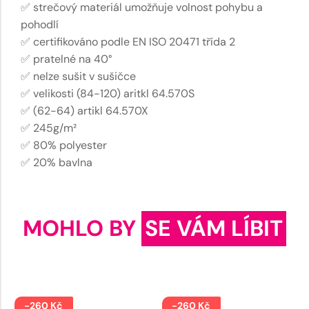
✅ strečový materiál umožňuje volnost pohybu a
pohodlí
✅ certifikováno podle EN ISO 20471 třída 2
✅ pratelné na 40°
✅ nelze sušit v sušičce
✅ velikosti (84-120) aritkl 64.570S
✅ (62-64) artikl 64.570X
✅ 245g/m²
✅ 80% polyester
✅ 20% bavlna
MOHLO BY
SE VÁM LÍBIT
-260 Kč
-260 Kč