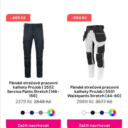
-469 Kč
-588 Kč
Pánské strečové pracovní
kalhoty ProJob | 2552
Pánské strečové pracovní
Service Pants Stretch (146-
kalhoty ProJob | 5551
156)
Waistpants Stretch (44-60)
2379 Kč
2848 Kč
2989 Kč
3577 Kč
Začít navrhovat
Začít navrhovat