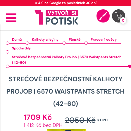
⭐ 4.9 na Google za posledních 30 dní
0
Domů
Kalhoty a legíny
Pánské
Pracovní oděvy
Spodní díly
Strečové bezpečnostní kalhoty ProJob | 6570 Waistpants Stretch
(42-60)
STREČOVÉ BEZPEČNOSTNÍ KALHOTY
PROJOB | 6570 WAISTPANTS STRETCH
(42-60)
Aktuální
1709
Kč
2050
Kč
s DPH
cena
Původ
1 412 Kč bez DPH
je: