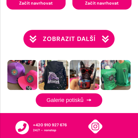
Začít navrhovat
Začít navrhovat
ZOBRAZIT DALŠÍ
Galerie potisků
+420 910 927 676
24/7 - nonstop