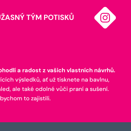
ÚŽASNÝ TÝM POTISKŮ
odlí a radost z vašich vlastních návrhů.
ících výsledků, ať už tisknete na bavlnu,
ed, ale také odolné vůči praní a sušení.
bychom to zajistili.