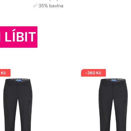
✅ 35% bavlna
 LÍBIT
 Kč
-260 Kč