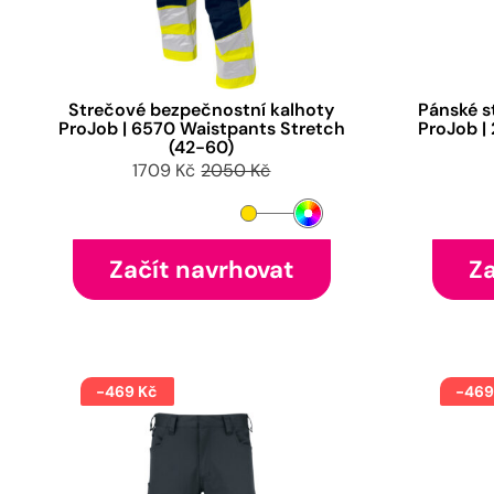
Strečové bezpečnostní kalhoty
Pánské s
ProJob | 6570 Waistpants Stretch
ProJob |
(42-60)
1709 Kč
2050 Kč
Začít navrhovat
Za
-469 Kč
-469