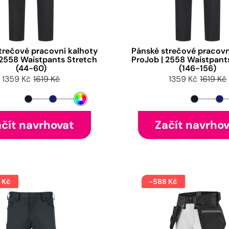
trečové pracovní kalhoty
Pánské strečové pracovn
 2558 Waistpants Stretch
ProJob | 2558 Waistpant
(44-60)
(146-156)
1359 Kč
1619 Kč
1359 Kč
1619 Kč
čít navrhovat
Začít navrho
 Kč
-588 Kč