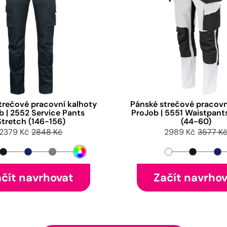
trečové pracovní kalhoty
Pánské strečové pracovn
b | 2552 Service Pants
ProJob | 5551 Waistpant
Stretch (146-156)
(44-60)
2379 Kč
2848 Kč
2989 Kč
3577 K
čít navrhovat
Začít navrho