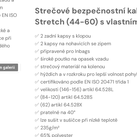
ám
Strečové bezpečnostní ka
e EN ISO
Stretch (44-60) s vlastní
cké a
✅ 2 zadní kapsy s klopou
ce při
✅ 2 kapsy na nohavicích se zipem
ždého
✅ připravené pro Inbags
✅ široké poutko na opasek vzadu
✅ strečový materiál na kolenou
n galerii
✅ hýždích a v rozkroku pro lepší volnost poh
✅ certifikováno podle EN ISO 20471 třída 1
✅ velikosti (146-156) artikl 64.528L
✅ (84-120) artikl 64.528S
✅ (62) artikl 64.528X
✅ pratelné na 40°
✅ lze sušit v sušičce při nízké teplotě
✅ 235g/m²
✅ 65% polyester