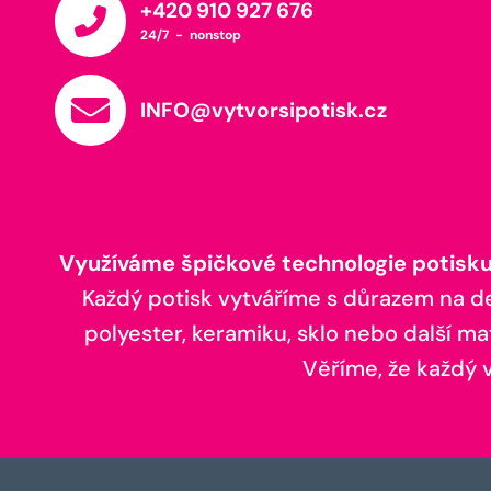
+420 910 927 676
24/7 - nonstop
INFO@vytvorsipotisk.cz
Využíváme špičkové technologie potisku,
Každý potisk vytváříme s důrazem na deta
polyester, keramiku, sklo nebo další ma
Věříme, že každý vá