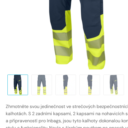
Zhmotněte svou jedinečnost ve strečových bezpečnostníc
kalhotách. S 2 zadními kapsami, 2 kapsami na nohavicích 
a připraveností pro Inbags, jsou tyto kalhoty dokonalou k
stylu a funkcionality. Navíc s širokým poutkem na opasek 