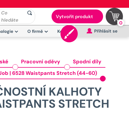
Co
Vytvořit produkt
hledáte
0
Přihlásit se
ologie
O firmě
Kontakt
ské
Pracovní oděvy
Spodní díly
Job | 6528 Waistpants Stretch (44-60)
ČNOSTNÍ KALHOTY
AISTPANTS STRETCH