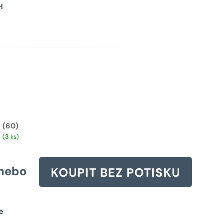
Původní
H
cena
byla:
3781 Kč.
(60)
(3 ks)
nebo
KOUPIT BEZ POTISKU
e