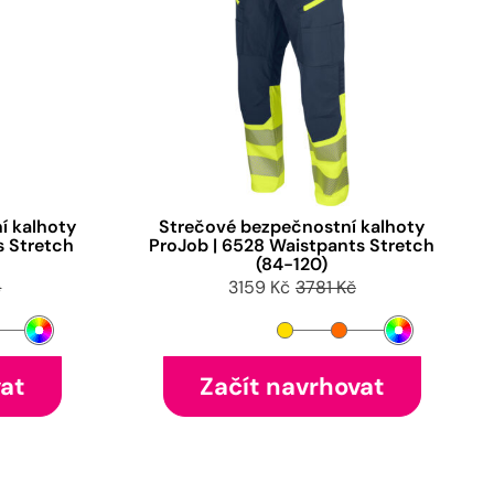
í kalhoty
Strečové bezpečnostní kalhoty
s Stretch
ProJob | 6528 Waistpants Stretch
(84-120)
č
3159 Kč
3781 Kč
vat
Začít navrhovat