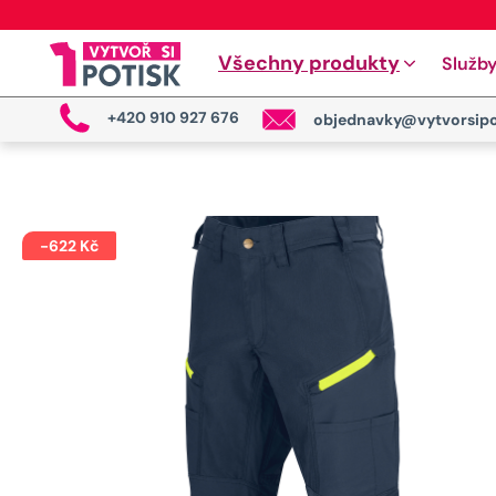
Všechny produkty
Služb
+420 910 927 676
objednavky@vytvorsipo
-
622
Kč