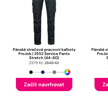
Pánské strečové pracovní kalhoty
Pánské s
ProJob | 2552 Service Pants
ProJo
Stretch (44-60)
2379 Kč
2848 Kč
Začít navrhovat
Za