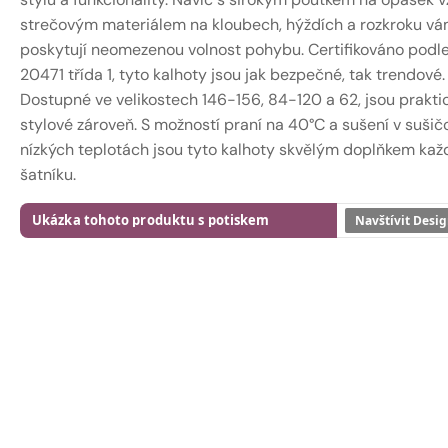
strečovým materiálem na kloubech, hýždích a rozkroku v
poskytují neomezenou volnost pohybu. Certifikováno podl
20471 třída 1, tyto kalhoty jsou jak bezpečné, tak trendové.
Dostupné ve velikostech 146-156, 84-120 a 62, jsou prakti
stylové zároveň. S možností praní na 40°C a sušení v sušič
nízkých teplotách jsou tyto kalhoty skvělým doplňkem ka
šatníku.
Ukázka tohoto produktu s potiskem
Navštívit Desig