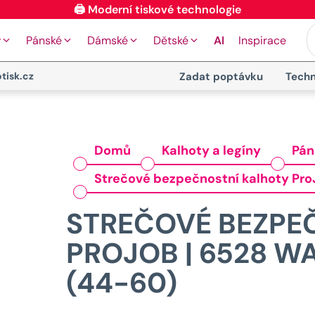
🖨️ Moderní tiskové technologie
y
Pánské
Dámské
Dětské
AI
Inspirace
tisk.cz
Zadat poptávku
Techn
Domů
Kalhoty a legíny
Pán
Strečové bezpečnostní kalhoty Pro
STREČOVÉ BEZPE
PROJOB | 6528 W
(44-60)