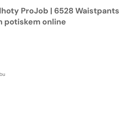
lhoty ProJob | 6528 Waistpants
m potiskem online
ybu