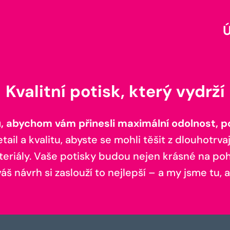
Kvalitní potisk, který vydrží
 abychom vám přinesli maximální odolnost, poh
il a kvalitu, abyste se mohli těšit z dlouhotrvaj
teriály. Vaše potisky budou nejen krásné na pohl
š návrh si zaslouží to nejlepší – a my jsme tu, a