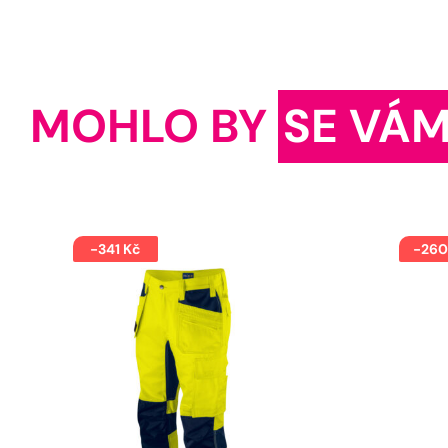
MOHLO BY
SE VÁM
-341 Kč
-260