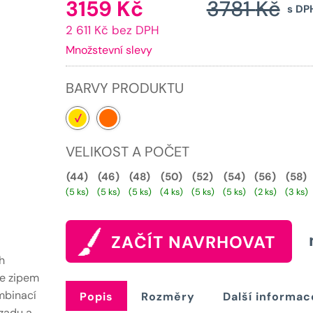
3159
Kč
3781
Kč
Aktuální
s DP
2 611 Kč bez DPH
cena
Množstevní slevy
je:
3159 Kč.
BARVY PRODUKTU
VELIKOST A POČET
(44)
(46)
(48)
(50)
(52)
(54)
(56)
(58)
(5 ks)
(5 ks)
(5 ks)
(4 ks)
(5 ks)
(5 ks)
(2 ks)
(3 ks)
ZAČÍT NAVRHOVAT
h
se zipem
ombinací
Popis
Rozměry
Další informac
vzadu a